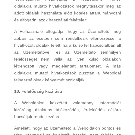
oldalakra mutató hivatkozások megnyitásakor még az
adott oldalak használata előtt köteles áttanulmányozni
és elfogadni azok használati feltételeit.
A Felhasználó elfogadja, hogy az Üzemeltető még
abban az esetben sem rendelkezik ellenőrzéssel a
hivatkozott oldalak felett, ha a külső fél kapcsolatban áll
az Üzemeltetővel, és az Üzemeltető semmilyen
felelősséget nem vállal az ilyen külső oldalakon
létrehozott vagy megjelentett tartalomért. A más
oldalakra mutató hivatkozások pusztán a Weboldal
felhasználóinak kényelmét szolgálják.
10. Felelősség kizárása
A Weboldalon közzétett valamennyi információt
kizárólag általános tájékozódás, érdeklődés céljára
bocsátjuk rendelkezésre.
Amellett, hogy az Üzemeltető a Weboldalon pontos és