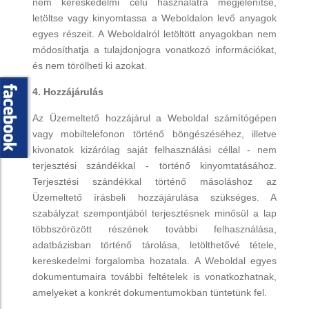
nem kereskedelmi célú használatra megjelenítse,
letöltse vagy kinyomtassa a Weboldalon levő anyagok
egyes részeit. A Weboldalról letöltött anyagokban nem
módosíthatja a tulajdonjogra vonatkozó információkat,
és nem törölheti ki azokat.
4. Hozzájárulás
Az Üzemeltető hozzájárul a Weboldal számítógépen
vagy mobiltelefonon történő böngészéséhez, illetve
kivonatok kizárólag saját felhasználási céllal - nem
terjesztési szándékkal - történő kinyomtatásához.
Terjesztési szándékkal történő másoláshoz az
Üzemeltető írásbeli hozzájárulása szükséges. A
szabályzat szempontjából terjesztésnek minősül a lap
többszörözött részének további felhasználása,
adatbázisban történő tárolása, letölthetővé tétele,
kereskedelmi forgalomba hozatala. A Weboldal egyes
dokumentumaira további feltételek is vonatkozhatnak,
amelyeket a konkrét dokumentumokban tüntetünk fel.