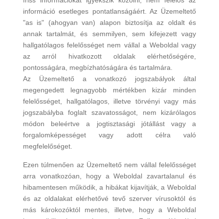
friss információkat igyekszik közölni, nem felelős az
információ esetleges pontatlanságáért. Az Üzemeltető
"as is" (ahogyan van) alapon biztosítja az oldalt és
annak tartalmát, és semmilyen, sem kifejezett vagy
hallgatólagos felelősséget nem vállal a Weboldal vagy
az arról hivatkozott oldalak elérhetőségére,
pontosságára, megbízhatóságára és tartalmára.
Az Üzemeltető a vonatkozó jogszabályok által
megengedett legnagyobb mértékben kizár minden
felelősséget, hallgatólagos, illetve törvényi vagy más
jogszabályba foglalt szavatosságot, nem kizárólagos
módon beleértve a jogtisztasági jótállást vagy a
forgalomképességet vagy adott célra való
megfelelőséget.
Ezen túlmenően az Üzemeltető nem vállal felelősséget
arra vonatkozóan, hogy a Weboldal zavartalanul és
hibamentesen működik, a hibákat kijavítják, a Weboldal
és az oldalakat elérhetővé tevő szerver vírusoktól és
más károkozóktól mentes, illetve, hogy a Weboldal