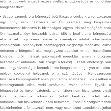
nyújt a cookie-k engedélyezése mellett is biztonságos és gondtalan
böngészéshez:
• Szabja személyre a böngésző beállításait a cookie-kra vonatkozóan
úgy, hogy azok használata az Ön számára még kényelmes
Internetezést biztosítva is biztonságos legyen. Ha számítógépét csak
Ön használja, úgy hosszabb lejárati időt is beállíthat a böngészési
előzmények rögzítésére, illetve a személyes adatok eltárolására
vonatkozóan. Amennyiben számítógépét megosztja másokkal, akkor
érdemes a böngésző által megjegyzett adatokat minden használatot
követően törölni (létezik automatizált megoldás, amely a program
bezárásakor automatikusan elvégzi a törlést). Ezáltal lehetősége van
arra, hogy biztonságos keretek között látogasson meg olyan oldalakat,
melyek cookie-kat helyeznek el a számítógépen. Rendszeresen
frissítse a kémprogramok elleni programok adatbázisát. Sok esetben a
kémprogramok ellen védő szoftverek valós időben figyelik a
böngészést és figyelmeztetnek, amennyiben nem biztonságos oldalt
kíván betölteni a felhasználó (adott beállítás mellett akár
automatikusan blokkolhatják azok betöltését). Ennek a szolgáltatásnak
köszönhetően a felhasználó nem, vagy csak szánt szándékkal, juthat