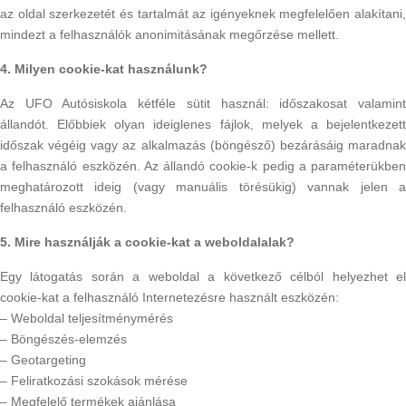
az oldal szerkezetét és tartalmát az igényeknek megfelelően alakítani,
mindezt a felhasználók anonimitásának megőrzése mellett.
4. Milyen cookie-kat használunk?
Az UFO Autósiskola kétféle sütit használ: időszakosat valamint
állandót. Előbbiek olyan ideiglenes fájlok, melyek a bejelentkezett
időszak végéig vagy az alkalmazás (böngésző) bezárásáig maradnak
a felhasználó eszközén. Az állandó cookie-k pedig a paraméterükben
meghatározott ideig (vagy manuális törésükig) vannak jelen a
felhasználó eszközén.
5. Mire használják a cookie-kat a weboldalalak?
Egy látogatás során a weboldal a következő célból helyezhet el
cookie-kat a felhasználó Internetezésre használt eszközén:
– Weboldal teljesítménymérés
– Böngészés-elemzés
– Geotargeting
– Feliratkozási szokások mérése
– Megfelelő termékek ajánlása