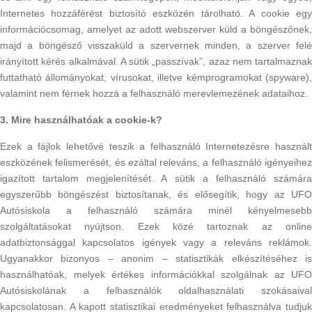
Internetes hozzáférést biztosító eszközén tárolható. A cookie egy
információcsomag, amelyet az adott webszerver küld a böngészőnek,
majd a böngésző visszaküld a szervernek minden, a szerver felé
irányított kérés alkalmával. A sütik „passzívak”, azaz nem tartalmaznak
futtatható állományokat, vírusokat, illetve kémprogramokat (spyware),
valamint nem férnek hozzá a felhasználó merevlemezének adataihoz.
3. Mire használhatóak a cookie-k?
Ezek a fájlok lehetővé teszik a felhasználó Internetezésre használt
eszközének felismerését, és ezáltal releváns, a felhasználó igényeihez
igazított tartalom megjelenítését. A sütik a felhasználó számára
egyszerűbb böngészést biztosítanak, és elősegítik, hogy az UFO
Autósiskola a felhasználó számára minél kényelmesebb
szolgáltatásokat nyújtson. Ezek közé tartoznak az online
adatbiztonsággal kapcsolatos igények vagy a releváns reklámok.
Ugyanakkor bizonyos – anonim – statisztikák elkészítéséhez is
használhatóak, melyek értékes információkkal szolgálnak az UFO
Autósiskolának a felhasználók oldalhasználati szokásaival
kapcsolatosan. A kapott statisztikai eredményeket felhasználva tudjuk