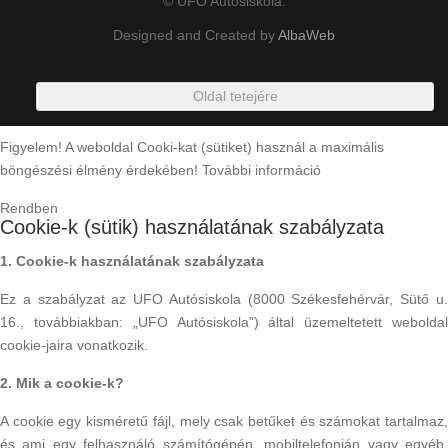
© UFO Autósiskola.
Designed and Created by
AlbaWeb
Oldal tetejére
Figyelem! A weboldal Cooki-kat (sütiket) használ a maximális
böngészési élmény érdekében!
További információ
Rendben
Cookie-k (sütik) használatának szabályzata
1. Cookie-k használatának szabályzata
Ez a szabályzat az UFO Autósiskola (8000 Székesfehérvár, Sütő u.
16., továbbiakban: „UFO Autósiskola”) által üzemeltetett weboldal
cookie-jaira vonatkozik.
2. Mik a cookie-k?
A cookie egy kisméretű fájl, mely csak betűket és számokat tartalmaz,
és ami egy felhasználó számítógépén, mobiltelefonján vagy egyéb,