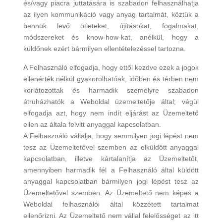
és/vagy piacra juttatására is szabadon felhasználhatja
az ilyen kommunikáció vagy anyag tartalmát, köztük a
bennük levő ötleteket, újításokat, fogalmakat,
módszereket és know-how-kat, anélkül, hogy a
küldőnek ezért bármilyen ellentételezéssel tartozna.
A Felhasználó elfogadja, hogy ettől kezdve ezek a jogok
ellenérték nélkül gyakorolhatóak, időben és térben nem
korlátozottak és harmadik személyre szabadon
átruházhatók a Weboldal üzemeltetője által; végül
elfogadja azt, hogy nem indít eljárást az Üzemeltető
ellen az általa felvitt anyaggal kapcsolatban.
A Felhasználó vállalja, hogy semmilyen jogi lépést nem
tesz az Üzemeltetővel szemben az elküldött anyaggal
kapcsolatban, illetve kártalanítja az Üzemeltetőt,
amennyiben harmadik fél a Felhasználó által küldött
anyaggal kapcsolatban bármilyen jogi lépést tesz az
Üzemeltetővel szemben. Az Üzemeltető nem képes a
Weboldal felhasználói által közzétett tartalmat
ellenőrizni. Az Üzemeltető nem vállal felelősséget az itt