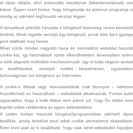
el olyan oldalra, ahol potenciális veszélynek (kibertámadásnak) van
kitéve. Éppen ezért fontos, hogy böngészője és antivírus programja is
mindig az elérhető legfrissebb verziójú legyen.
A támadások jelentős hányada a böngésző biztonsági résein keresztül
történik. Minél régebbi verziójú egy böngésző, annál több ilyen gyenge
pont található meg benne.
Mivel szinte minden nagyobb hazai és nemzetközi weboldal használ
cookie-kat, így használatuk szinte elkerülhetetlen. Amennyiben ismeri
a sütik alapvető működési mechanizmusát, úgy el tudja végezni azokat
a beállításokat, amelyek mellett kényelmesen, ugyanakkor
biztonságosan tud böngészni az Interneten.
A cookie-k tiltását vagy visszautasítását csak bizonyos – nehezen
hozzáférhető és használható – weboldalak alkalmazzák. Fontos tudni
ugyanakkor, hogy a sütik tiltása nem jelenti azt, hogy Ön többé nem
kap/lát online reklámokat az egyes weboldalakon.
A széles körben használt böngészőprogramokban elérhető olyan
beállítás, amely lehetővé teszi adott cookie permanenst elutasítását.
Ezen kívül akár az is beállítható, hogy csak adott weboldaltól fogadjon