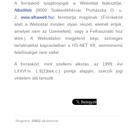
A forráskód tulajdonjogát a Weboldal fejlesztője,
AlbaWeb
(8000 Székesfehérvár, Prohászka O. u.
2.
www.albaweb.hu
) fenntartja magának. (Forráskód
alatt a Weboldal minden olyan részét, elemét értjük,
amelyet nem az Üzemeltető, vagy a Felhasználó hoz
létre.) A Weboldalon megjelenő képi, szöveges
tartalmakkal kapcsolatban a HS-NET Kft. semminemű
felelősséget nem vállal.
A forráskód, mint szellemi alkotás, az 1999. évi
LXXVI.tv. 1.§(2)bek.c.) pontja alapján, szerzői jogi
védelem alá tartozik.
Megjelent:
43602
alkalommal