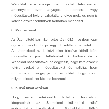
Weboldal üzemeltetője nem vállal felelősséget,
amennyiben ilyen anyagok adattörléssel vagy
módosítással helyrehozhatatlanul elvesznek, és nem is
köteles azokat semmilyen formában megőrizni.
8. Módosítások
Az Üzemeltető bármikor, értesítés nélkül, részben vagy
egészben módosíthatja vagy eltávolíthatja a Tartalmat.
Az Üzemeltető az itt közölteket frissítve időről időre
módosíthatja jelen feltételeket. A Felhasználó a
Weboldal használatával beleegyezik, hogy kötelezőnek
tekinti ezeket a módosításokat és vállalja, hogy
rendszeresen megnyitja ezt az oldalt, hogy lássa,
milyen feltételeket köteles betartani.
9. Külső hivatkozások
Hogy minél értékesebb tartalmat biztosítson
látogatóinak, az Üzemeltető különböző külső
weboldalakra hivatkozhat a Weboldalról. Külső