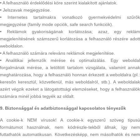
• A felhasználó érdeklődési köre szerint kialakított ajánlatok.
• Jelszavak megjegyzése.
• Internetes tartalmakra vonatkozó gyermekvédelmi szűrők
megjegyzése (family mode opciók, safe search funkciók).
• Reklámok gyakoriságának korlátozása; azaz, egy reklám
megjelenítésének számszerű korlátozása a felhasználó részére adott
weboldalon.
• A felhasználó számára releváns reklámok megjelenítése.
• Analitikai jellemzők mérése és optimalizálás. Egy weboldal
forgalmának mérése, a letöltött tartalom vizsgálata, valamint annak
meghatározása, hogy a felhasználó honnan érkezett a weboldalra (pl.:
keresőn keresztül, közvetlenül, más weboldalról, stb.). A weboldalak
azért végzik ezeket a látogatottsági elemzéseket, hogy a felhasználók
számára minél jobbá tegyék az oldalt.
9. Biztonsággal és adatbiztonsággal kapcsolatos tényezők
A cookie-k NEM vírusok! A cookie-k egyszerű szöveg típusú
formátumot használnak, nem kódrészle-tekből állnak, így nem
futtathatók automatikusan. Következésképp, nem másolhatók és nem