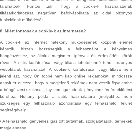
találhatóak. Fontos tudni, hogy a cookie-k használatának
tiltása/korlátozása negatívan befolyásolhatja az oldal bizonyos
funkcióinak működését.
8. Miért fontosak a cookie-k az interneten?
A cookie-k az Internet hatékony működésének központi elemét
képezik, hiszen hozzásegítik a felhasználót a kényelmes
böngészéshez, az általuk megismert igények és érdeklődési körök
révén. A sütik korlátozása, vagy tiltása lehetetlenné teheti bizonyos
weboldalak használatát. A cookie-k korlátozása, vagy tiltása nem
jelenti azt, hogy Ön többé nem kap online reklámokat; mindössze
annyit ér el ezzel, hogy a megjelenő reklámok nem veszik figyelembe
a böngészési szokásait, így nem igazodnak igényeihez és érdeklődési
köréhez. Néhány példa a sütik használatára (melyekhez nem
szükséges egy felhasználó azonosítása egy felhasználói felület
segítségével):
• A felhasználó igényeihez igazított tartalmak, szolgáltatások, termékek
megjelenítése.