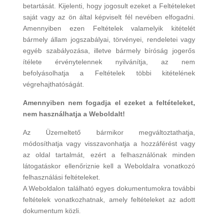
betartását. Kijelenti, hogy jogosult ezeket a Feltételeket
saját vagy az ön által képviselt fél nevében elfogadni.
Amennyiben ezen Feltételek valamelyik kitételét
bármely állam jogszabályai, törvényei, rendeletei vagy
egyéb szabályozása, illetve bármely bíróság jogerős
ítélete érvénytelennek nyilvánítja, az nem
befolyásolhatja a Feltételek többi kitételének
végrehajthatóságát.
Amennyiben nem fogadja el ezeket a feltételeket,
nem használhatja a Weboldalt!
Az Üzemeltető bármikor megváltoztathatja,
módosíthatja vagy visszavonhatja a hozzáférést vagy
az oldal tartalmát, ezért a felhasználónak minden
látogatáskor ellenőriznie kell a Weboldalra vonatkozó
felhasználási feltételeket.
A Weboldalon található egyes dokumentumokra további
feltételek vonatkozhatnak, amely feltételeket az adott
dokumentum közli.