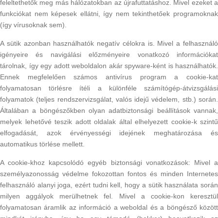
feleltethetők meg más hálózatokban az újrafuttatáshoz. Mivel ezeket a
funkciókat nem képesek ellátni, így nem tekinthetőek programoknak
(így vírusoknak sem).
A sütik azonban használhatók negatív célokra is. Mivel a felhasználó
igényeire és navigálási előzményeire vonatkozó információkat
tárolnak, így egy adott weboldalon akár spyware-ként is használhatók.
Ennek megfelelően számos antivírus program a cookie-kat
folyamatosan törlésre ítéli a különféle számítógép-átvizsgálási
folyamatok (teljes rendszervizsgálat, valós idejű védelem, stb.) során.
Általában a böngészőkben olyan adatbiztonsági beállítások vannak,
melyek lehetővé teszik adott oldalak által elhelyezett cookie-k szintű
elfogadását, azok érvényességi idejének meghatározása és
automatikus törlése mellett.
A cookie-khoz kapcsolódó egyéb biztonsági vonatkozások: Mivel a
személyazonosság védelme fokozottan fontos és minden Internetes
felhasználó alanyi joga, ezért tudni kell, hogy a sütik használata során
milyen aggályok merülhetnek fel. Mivel a cookie-kon keresztül
folyamatosan áramlik az információ a weboldal és a böngésző között