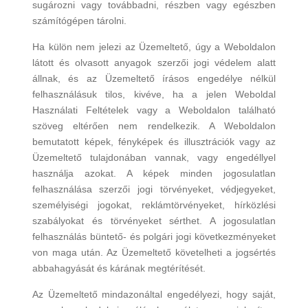
sugározni vagy továbbadni, részben vagy egészben
számítógépen tárolni.
Ha külön nem jelezi az Üzemeltető, úgy a Weboldalon
látott és olvasott anyagok szerzői jogi védelem alatt
állnak, és az Üzemeltető írásos engedélye nélkül
felhasználásuk tilos, kivéve, ha a jelen Weboldal
Használati Feltételek vagy a Weboldalon található
szöveg eltérően nem rendelkezik. A Weboldalon
bemutatott képek, fényképek és illusztrációk vagy az
Üzemeltető tulajdonában vannak, vagy engedéllyel
használja azokat. A képek minden jogosulatlan
felhasználása szerzői jogi törvényeket, védjegyeket,
személyiségi jogokat, reklámtörvényeket, hírközlési
szabályokat és törvényeket sérthet. A jogosulatlan
felhasználás büntető- és polgári jogi következményeket
von maga után. Az Üzemeltető követelheti a jogsértés
abbahagyását és kárának megtérítését.
Az Üzemeltető mindazonáltal engedélyezi, hogy saját,