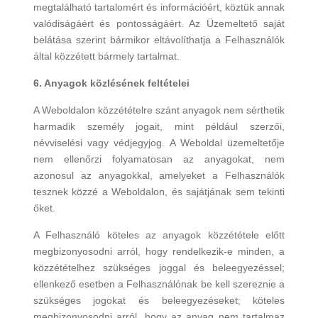
megtalálható tartalomért és információért, köztük annak
valódiságáért és pontosságáért. Az Üzemeltető saját
belátása szerint bármikor eltávolíthatja a Felhasználók
által közzétett bármely tartalmat.
6. Anyagok közlésének feltételei
A Weboldalon közzétételre szánt anyagok nem sérthetik
harmadik személy jogait, mint például szerzői,
névviselési vagy védjegyjog. A Weboldal üzemeltetője
nem ellenőrzi folyamatosan az anyagokat, nem
azonosul az anyagokkal, amelyeket a Felhasználók
tesznek közzé a Weboldalon, és sajátjának sem tekinti
őket.
A Felhasználó köteles az anyagok közzététele előtt
megbizonyosodni arról, hogy rendelkezik-e minden, a
közzétételhez szükséges joggal és beleegyezéssel;
ellenkező esetben a Felhasználónak be kell szereznie a
szükséges jogokat és beleegyezéseket; köteles
megbizonyosodni arról, hogy az anyag nem tartalmaz