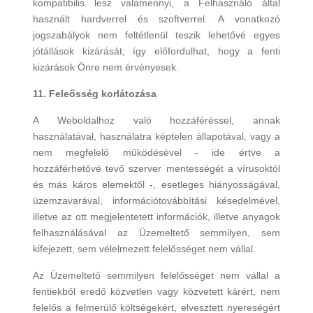
kompatibilis lesz valamennyi, a Felhasználó által
használt hardverrel és szoftverrel. A vonatkozó
jogszabályok nem feltétlenül teszik lehetővé egyes
jótállások kizárását, így előfordulhat, hogy a fenti
kizárások Önre nem érvényesek.
11. Feleősség korlátozása
A Weboldalhoz való hozzáféréssel, annak
használatával, használatra képtelen állapotával, vagy a
nem megfelelő működésével - ide értve a
hozzáférhetővé tevő szerver mentességét a vírusoktól
és más káros elemektől -, esetleges hiányosságával,
üzemzavarával, információtovábbítási késedelmével,
illetve az ott megjelentetett információk, illetve anyagok
felhasználásával az Üzemeltető semmilyen, sem
kifejezett, sem vélelmezett felelősséget nem vállal.
Az Üzemeltető semmilyen felelősséget nem vállal a
fentiekből eredő közvetlen vagy közvetett kárért, nem
felelős a felmerülő költségekért, elvesztett nyereségért