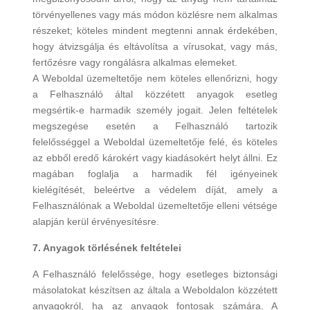
törvényellenes vagy más módon közlésre nem alkalmas
részeket; köteles mindent megtenni annak érdekében,
hogy átvizsgálja és eltávolítsa a vírusokat, vagy más,
fertőzésre vagy rongálásra alkalmas elemeket.
A Weboldal üzemeltetője nem köteles ellenőrizni, hogy
a Felhasználó által közzétett anyagok esetleg
megsértik-e harmadik személy jogait. Jelen feltételek
megszegése esetén a Felhasználó tartozik
felelősséggel a Weboldal üzemeltetője felé, és köteles
az ebből eredő károkért vagy kiadásokért helyt állni. Ez
magában foglalja a harmadik fél igényeinek
kielégítését, beleértve a védelem díját, amely a
Felhasználónak a Weboldal üzemeltetője elleni vétsége
alapján kerül érvényesítésre.
7. Anyagok törlésének feltételei
A Felhasználó felelőssége, hogy esetleges biztonsági
másolatokat készítsen az általa a Weboldalon közzétett
anyagokról, ha az anyagok fontosak számára. A