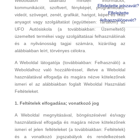
Weboldalon található minden információt,
Elfelejtette jelszavát?
kommunikációt, szoftvert, fényképet, programkódot,
Elfelejtette
videót, szöveget, zenét, grafikát, hangot, képet és más
felhasználónevét?
anyagot vagy szolgáltatást (együttesen: Tartalom) az
UFO Autósiskola (a továbbiakban: Üzemeltető)
üzemelteti termékei vagy szolgáltatásai felhasználóinak
és a nyilvánosság tagjai számára, kizárólag az
alábbiakban leírt, törvényes célokra.
A Weboldal látogatója (továbbiakban: Felhasználó) a
Weboldalhoz való hozzáféréssel, illetve a Weboldal
használatával elfogadja és magára nézve kötelezőnek
ismeri el az alábbiakban foglalt Weboldal Használati
Feltételeket.
1. Feltételek elfogadása; vonatkozó jog
A Weboldal megnyitásával, böngészésével és/vagy
használatával elfogadja és magára nézve kötelezőnek
ismeri el jelen feltételeket (a továbbiakban: Feltételek)
és a vonatkozó jogszabályok és rendelkezések