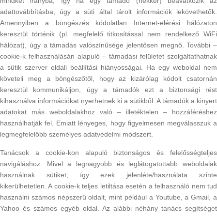
mindkét irányba, így ha egy támadó (hekker) beavatkozik az
adattovábbításba, úgy a süti által tárolt információk lekövethetők.
Amennyiben a böngészés kódolatlan Internet-elérési hálózaton
keresztül történik (pl. megfelelő titkosítással nem rendelkező WiFi
hálózat), úgy a támadás valószínűsége jelentősen megnő. További –
cookie-k felhasználásán alapuló – támadási felületet szolgáltathatnak
a sütik szerver oldali beállítási hiányosságai. Ha egy weboldal nem
követeli meg a böngészőtől, hogy az kizárólag kódolt csatornán
keresztül kommunikáljon, úgy a támadók ezt a biztonsági rést
kihasználva információkat nyerhetnek ki a sütikből. A támadók a kinyert
adatokat más weboldalakhoz való – illetéktelen – hozzáféréshez
használhatják fel. Emiatt lényeges, hogy figyelmesen megválasszuk a
legmegfelelőbb személyes adatvédelmi módszert.
Tanácsok a cookie-kon alapuló biztonságos és felelősségteljes
navigáláshoz: Mivel a legnagyobb és leglátogatottabb weboldalak
használnak sütiket, így ezek jelenléte/használata szinte
kikerülhetetlen. A cookie-k teljes letiltása esetén a felhasználó nem tud
használni számos népszerű oldalt, mint például a Youtube, a Gmail, a
Yahoo és számos egyéb oldal. Az alábbi néhány tanács segítséget