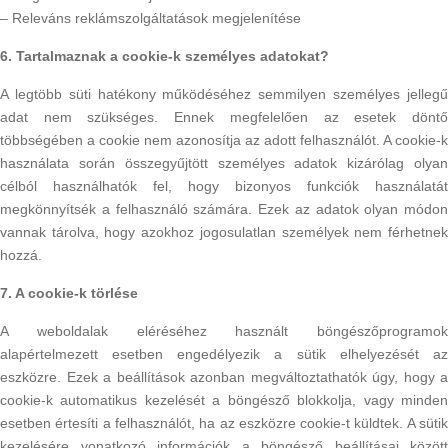
– Releváns reklámszolgáltatások megjelenítése
6. Tartalmaznak a cookie-k személyes adatokat?
A legtöbb süti hatékony működéséhez semmilyen személyes jellegű
adat nem szükséges. Ennek megfelelően az esetek döntő
többségében a cookie nem azonosítja az adott felhasználót. A cookie-k
használata során összegyűjtött személyes adatok kizárólag olyan
célból használhatók fel, hogy bizonyos funkciók használatát
megkönnyítsék a felhasználó számára. Ezek az adatok olyan módon
vannak tárolva, hogy azokhoz jogosulatlan személyek nem férhetnek
hozzá.
7. A cookie-k törlése
A weboldalak eléréséhez használt böngészőprogramok
alapértelmezett esetben engedélyezik a sütik elhelyezését az
eszközre. Ezek a beállítások azonban megváltoztathatók úgy, hogy a
cookie-k automatikus kezelését a böngésző blokkolja, vagy minden
esetben értesíti a felhasználót, ha az eszközre cookie-t küldtek. A sütik
kezelésére vonatkozó információk a böngésző beállításai között