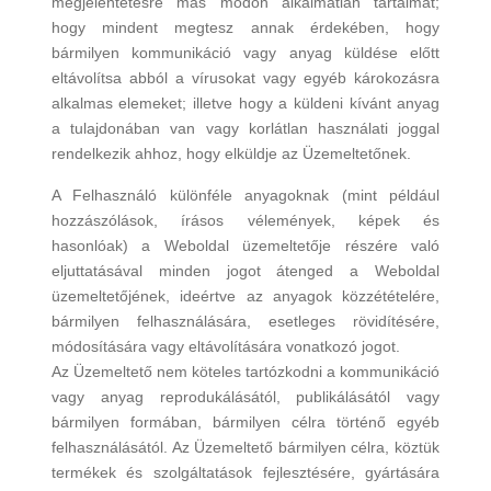
megjelentetésre más módon alkalmatlan tartalmat;
hogy mindent megtesz annak érdekében, hogy
bármilyen kommunikáció vagy anyag küldése előtt
eltávolítsa abból a vírusokat vagy egyéb károkozásra
alkalmas elemeket; illetve hogy a küldeni kívánt anyag
a tulajdonában van vagy korlátlan használati joggal
rendelkezik ahhoz, hogy elküldje az Üzemeltetőnek.
A Felhasználó különféle anyagoknak (mint például
hozzászólások, írásos vélemények, képek és
hasonlóak) a Weboldal üzemeltetője részére való
eljuttatásával minden jogot átenged a Weboldal
üzemeltetőjének, ideértve az anyagok közzétételére,
bármilyen felhasználására, esetleges rövidítésére,
módosítására vagy eltávolítására vonatkozó jogot.
Az Üzemeltető nem köteles tartózkodni a kommunikáció
vagy anyag reprodukálásától, publikálásától vagy
bármilyen formában, bármilyen célra történő egyéb
felhasználásától. Az Üzemeltető bármilyen célra, köztük
termékek és szolgáltatások fejlesztésére, gyártására