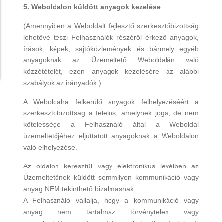
5. Weboldalon küldött anyagok kezelése
(Amennyiben a Weboldalt fejlesztő szerkesztőbizottság
lehetővé teszi Felhasználók részéről érkező anyagok,
írások, képek, sajtóközlemények és bármely egyéb
anyagoknak az Üzemeltető Weboldalán való
közzétételét, ezen anyagok kezelésére az alábbi
szabályok az irányadók.)
A Weboldalra felkerülő anyagok felhelyezéséért a
szerkesztőbizottság a felelős, amelynek joga, de nem
kötelessége a Felhasználó által a Weboldal
üzemeltetőjéhez eljuttatott anyagoknak a Weboldalon
való elhelyezése.
Az oldalon keresztül vagy elektronikus levélben az
Üzemeltetőnek küldött semmilyen kommunikáció vagy
anyag NEM tekinthető bizalmasnak.
A Felhasználó vállalja, hogy a kommunikáció vagy
anyag nem tartalmaz törvénytelen vagy