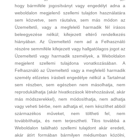
hogy bármiféle jogosítványt vagy engedélyt adna a
weboldalon megjelenő szellemi tulajdon használatára
sem közvetve, sem ráutalva, sem más módon az
Üzemeltető, vagy a megfelelő harmadik fél írásos
beleegyezése nélkül; kifejezett eltérő rendelkezés
hiányában. Az Üzemeltető nem ad a Felhasználó
részére semmiféle kifejezett vagy hallgatólagos jogot az
Üzemeltető vagy harmadik személyek, a Weboldalon
megjelent szellemi tulajdona vonatkozásában. A
Felhasználó az Üzemeltető vagy a megfelelő harmadik
személy előzetes írásbeli engedélye nélkül a Tartalmat
sem részben, sem egészben nem másolhatja, nem
reprodukálhatja (akár hivatkozások létrehozásával, akár
más módszerekkel), nem módosíthatja, nem adhatja
vagy veheti bérbe, nem adhatja el, nem készíthet abból
származékos műveket, nem töltheti fel, nem
továbbíthatja, és nem terjesztheti. Tilos továbbá a
Weboldalon található szellemi tulajdont akár eredeti,
akár átírt formában bármilyen médiumban közölni,