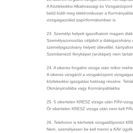
A Közlekedési Alkalmassági és Vizsgaközpont 
belül küldi meg elektronikusan a Kormányablak
vizsgaigazolást papírformátumban is.
23. Személyi helyett igazolhatom magam diáki
Személyazonosítás céljából a diákigazolvány 
személyigazolvány helyett útlevéllel, kártyaf
Szembenéző fényképet (arcképet) nem tartal
24. A sikeres forgalmi vizsga után mikor meh
A sikeres vizsgáról a vizsgaközpont vizsgaigaz
közlekedési igazgatási hatóság részére. Tehá
Okmányirodába vagy Kormányablakba.
25. 5 sikertelen KRESZ vizsga után PÁV-viz
Öt sikertelen KRESZ vizsga után nem kell PÁV 
26. Telefonon is kérhetek vizsgaidőpontot K
Nem, személyesen be kell menni a KAV ügyfélsz