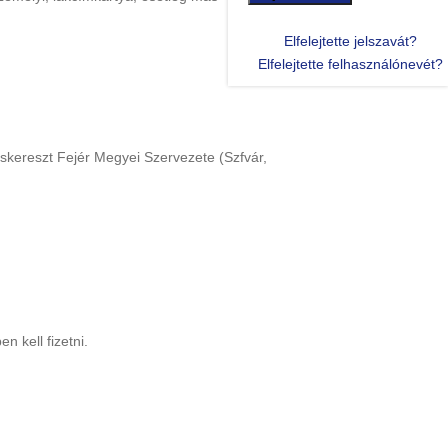
Elfelejtette jelszavát?
Elfelejtette felhasználónevét?
öskereszt Fejér Megyei Szervezete (Szfvár,
n kell fizetni.