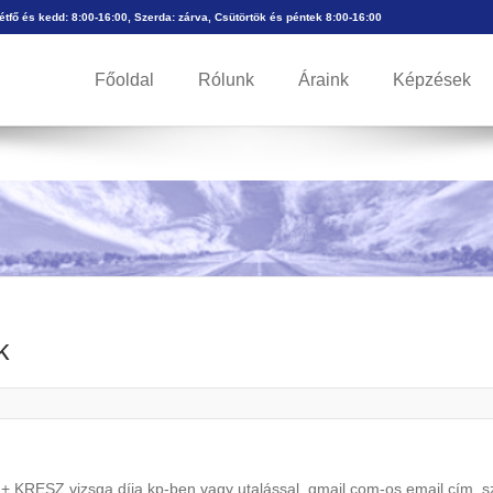
Hétfő és kedd: 8:00-16:00, Szerda: zárva, Csütörtök és péntek 8:00-16:00
Főoldal
Rólunk
Áraink
Képzések
k
 KRESZ vizsga díja kp-ben vagy utalással, gmail.com-os email cím, sz