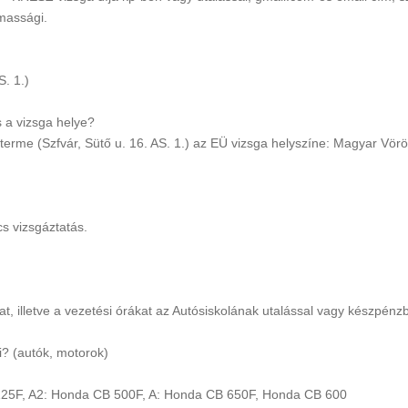
lmassági.
S. 1.)
 a vizsga helye?
terme (Szfvár, Sütő u. 16. AS. 1.) az EÜ vizsga helyszíne: Magyar Vör
s vizsgáztatás.
t, illetve a vezetési órákat az Autósiskolának utalással vagy készpénzbe
i? (autók, motorok)
25F, A2: Honda CB 500F, A: Honda CB 650F, Honda CB 600