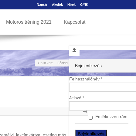
Naptár
Akciók
Hírek
GYIK
Motoros tréning 2021
Kapcsolat
Ön itt van:
Főoldal
GYIK
Bejelentkezés
Felhasználónév *
Jelszó *
Emlékezzen rám
emélyi, lakcímkártya, esetleg más