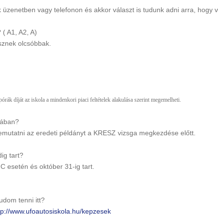
k üzenetben vagy telefonon és akkor választ is tudunk adni arra, hogy 
 ( A1, A2, A)
esznek olcsóbbak.
pórák díját az iskola a mindenkori piaci feltételek alakulása szerint megemelheti.
olában?
mutatni az eredeti példányt a KRESZ vizsga megkezdése előtt.
ig tart?
 esetén és október 31-ig tart.
udom tenni itt?
tp://www.ufoautosiskola.hu/kepzesek