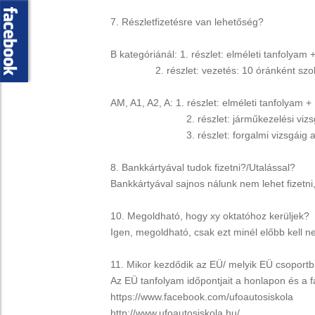
7. Részletfizetésre van lehetőség?
B kategóriánál: 1. részlet: elméleti tanfolya
2. részlet: vezetés: 10 óránként szokt
AM, A1, A2, A: 1. részlet: elméleti tanfolyam
2. részlet: járműkezelési vizsgáig a vezet
3. részlet: forgalmi vizsgáig a vezetési ó
8. Bankkártyával tudok fizetni?/Utalással?
Bankkártyával sajnos nálunk nem lehet fizetni,
10. Megoldható, hogy xy oktatóhoz kerüljek?
Igen, megoldható, csak ezt minél előbb kell n
11. Mikor kezdődik az EÜ/ melyik EÜ csoport
Az EÜ tanfolyam időpontjait a honlapon és a 
https://www.facebook.com/ufoautosiskola
http://www.ufoautosiskola.hu/