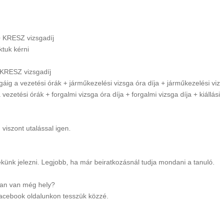
m + KRESZ vizsgadíj
uk kérni
 + KRESZ vizsgadíj
ési órák + járműkezelési vizsga óra díja + járműkezelési vizsga 
rák + forgalmi vizsga óra díja + forgalmi vizsga díja + kiállási
 viszont utalással igen.
ekünk jelezni. Legjobb, ha már beiratkozásnál tudja mondani a tanuló.
ban van még hely?
facebook oldalunkon tesszük közzé.