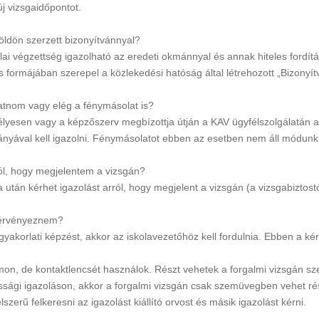
új vizsgaidőpontot.
öldön szerzett bizonyítvánnyal?
olai végzettség igazolható az eredeti okmánnyal és annak hiteles fordítá
s formájában szerepel a közlekedési hatóság által létrehozott „Bizonyít
atnom vagy elég a fénymásolat is?
élyesen vagy a képzőszerv megbízottja útján a KAV ügyfélszolgálatán a
példányával kell igazolni. Fénymásolatot ebben az esetben nem áll módun
ról, hogy megjelentem a vizsgán?
a után kérhet igazolást arról, hogy megjelent a vizsgán (a vizsgabiztost
l kérvényeznem?
 gyakorlati képzést, akkor az iskolavezetőhöz kell fordulnia. Ebben a ké
omon, de kontaktlencsét használok. Részt vehetek a forgalmi vizsgán s
ssági igazoláson, akkor a forgalmi vizsgán csak szemüvegben vehet ré
szerű felkeresni az igazolást kiállító orvost és másik igazolást kérni.