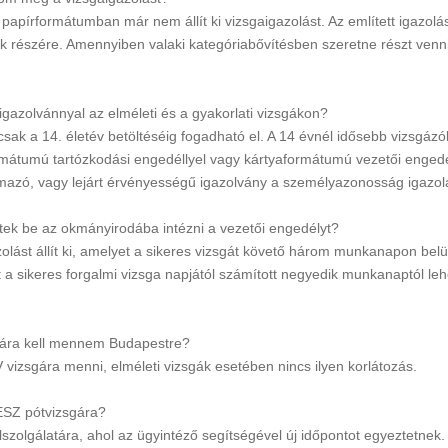
papírformátumban már nem állít ki vizsgaigazolást. Az említett igazol
 részére. Amennyiben valaki kategóriabővítésben szeretne részt venni,
gazolvánnyal az elméleti és a gyakorlati vizsgákon?
csak a 14. életév betöltéséig fogadható el. A 14 évnél idősebb vizsgá
ormátumú tartózkodási engedéllyel vagy kártyaformátumú vezetői engedél
mazó, vagy lejárt érvényességű igazolvány a személyazonosság igazo
etek be az okmányirodába intézni a vezetői engedélyt?
olást állít ki, amelyet a sikeres vizsgát követő három munkanapon belül 
t a sikeres forgalmi vizsga napjától számított negyedik munkanaptól 
sgára kell mennem Budapestre?
vizsgára menni, elméleti vizsgák esetében nincs ilyen korlátozás.
RESZ pótvizsgára?
olgálatára, ahol az ügyintéző segítségével új időpontot egyeztetnek. 