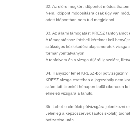
32. Az előre megkért időpontot módosíthatom
Nem, időpont módosításra csak úgy van mód, 
adott időpontban nem tud megjelenni.
33. Az állami támogatást KRESZ tanfolyamot és 
A támogatáshoz írásbeli kérelmet kell benyúj
szükséges közlekedési alapismeretek vizsga si
formanyomtatványon.
A tanfolyam és a vizsga díjáról igazolást, ill
34. Hányszor lehet KRESZ-ből pótvizsgázni?
KRESZ vizsga esetében a jogszabály nem korlát
számított tizenkét hónapon belül sikeresen le 
elméleti vizsgára a tanuló.
35. Lehet-e elméleti pótvizsgára jelentkezni on
Jelenleg a képzőszervek (autósiskolák) tudnak
befizetése után.