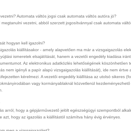
 vezetni? Automata váltós jogsi csak automata váltós autóra jó?
megtanulni vezetni, abból szerzett jogosítvánnyal csak automata váltó
sát hogyan kell igazolni?
igazolás kiállításakor - amely alapvetően ma már a vizsgaigazolás elektr
nyújtási ismeretek elsajátítását, hanem a vezetői engedély kiadása iránt
mentumot. Az elektronikus adatközlés lehetőségének köszönhetően tehá
s nem igényli a papír alapú vizsgaigazolás kiállítását), ide nem értve 
 kifejezetten kérelmezi. A vezetői engedély kiállítása az utolsó sikeres 
k okmányirodában vagy kormányablaknál közvetlenül kezdeményezhető a
n.
?
lás arról, hogy a gépjárművezető jelölt egészségügyi szempontból alka
e azt, hogy az igazolás a kiállítástól számítva hány évig érvényes.
atom meg a vizsgaigazolást?