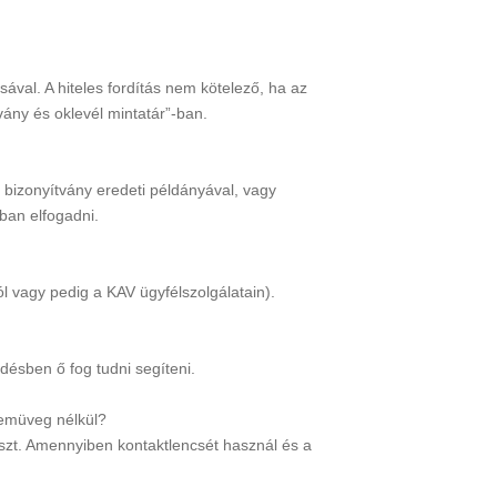
sával. A hiteles fordítás nem kötelező, ha az
vány és oklevél mintatár”-ban.
 bizonyítvány eredeti példányával, vagy
kban elfogadni.
ól vagy pedig a KAV ügyfélszolgálatain).
rdésben ő fog tudni segíteni.
zemüveg nélkül?
szt. Amennyiben kontaktlencsét használ és a