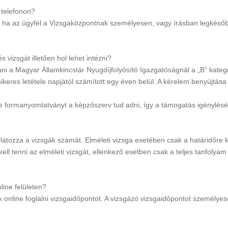
 telefonon?
ha az ügyfél a Vizsgaközpontnak személyesen, vagy írásban legkésőbb
vizsgát illetően hol lehet intézni?
tani a Magyar Államkincstár Nyugdíjfolyósító Igazgatóságnál a „B” kat
keres letétele napjától számított egy éven belül. A kérelem benyújtása
etve formanyomtatványt a képzőszerv tud adni, így a támogatás igénylés
ozza a vizsgák számát. Elméleti vizsga esetében csak a határidőre kel
kell tenni az elméleti vizsgát, ellenkező esetben csak a teljes tanfoly
line felületen?
 online foglalni vizsgaidőpontot. A vizsgázó vizsgaidőpontot személye