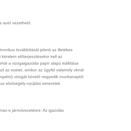
s autó vezethető.
onikus továbbítását jelenti az illetékes
i kérelem előterjesztésekor kell az
t a vizsgaigazolás papír alapú kiállítása
azt az esetet, amikor az ügyfél valamely oknál
(forgalmi) vizsgát követő negyedik munkanaptól
z elsősegély-nyújtási ismeretek
lmas-e járművezetésre. Az igazolás