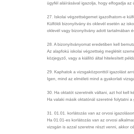
ügyfél aláírásával igazolja, hogy elfogadja az 
27. Iskolai végzettségemet igazolhatom-e külf
Külföldi bizonyítvány és oklevél esetén az isk
oklevél vagy bizonyítvány adott tartalmában é
28. A bizonyítványomat eredetiben kell bemut
Az alapfokú iskolai végzettség meglétét szem
közjegyző, vagy a kiállító által hitelesített 
29. Kaphatok a vizsgaközponttól igazolást ar
Igen, mind az elméleti mind a gyakorlati vizsg
30. Ha oktatót szeretnék váltani, azt hol kel
Ha valaki másik oktatónál szeretné folytatni a
31. 01.01. korlátozás van az orvosi igazolás
Ha 01.01-es korlátozás van az orvosi alkalma
vizsgán is azzal szeretne részt venni, akkor cél