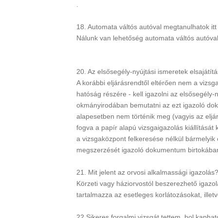
.
18. Automata váltós autóval megtanulhatok itt
Nálunk van lehetőség automata váltós autóval 
20. Az elsősegély-nyújtási ismeretek elsajátítá
A korábbi eljárásrendtől eltérően nem a vizsga
hatóság részére - kell igazolni az elsősegély-
okmányirodában bemutatni az ezt igazoló doku
alapesetben nem történik meg (vagyis az eljárá
fogva a papír alapú vizsgaigazolás kiállítását
a vizsgaközpont felkeresése nélkül bármelyi
megszerzését igazoló dokumentum birtokába
21. Mit jelent az orvosi alkalmassági igazolás
Körzeti vagy háziorvostól beszerezhető igazo
tartalmazza az esetleges korlátozásokat, illetv
22.Sikeres forgalmi vizsgát tettem, hol kaph