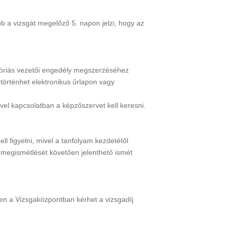
 a vizsgát megelőző 5. napon jelzi, hogy az
egóriás vezetői engedély megszerzéséhez
 történhet elektronikus űrlapon vagy
ével kapcsolatban a képzőszervet kell keresni.
l figyelni, mivel a tanfolyam kezdetétől
am megismétlését követően jelenthető ismét
sen a Vizsgaközpontban kérhet a vizsgadíj