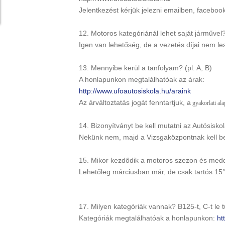
Jelentkezést kérjük jelezni emailben, faceboo
12. Motoros kategóriánál lehet saját járművel?
Igen van lehetőség, de a vezetés díjai nem l
13. Mennyibe kerül a tanfolyam? (pl. A, B)
A honlapunkon megtalálhatóak az árak:
http://www.ufoautosiskola.hu/araink
Az árváltoztatás jogát fenntartjuk, a
gyakorlati ala
14. Bizonyítványt be kell mutatni az Autósisk
Nekünk nem, majd a Vizsgaközpontnak kell be
15. Mikor kezdődik a motoros szezon és medd
Lehetőleg márciusban már, de csak tartós 15°C
17. Milyen kategóriák vannak? B125-t, C-t le t
Kategóriák megtalálhatóak a honlapunkon:
ht