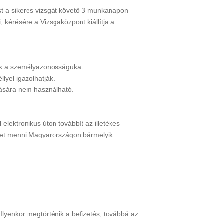
ást a sikeres vizsgát követő 3 munkanapon
 kérésére a Vizsgaközpont kiállítja a
zók a személyazonosságukat
lyel igazolhatják.
lására nem használható.
elektronikus úton továbbít az illetékes
lehet menni Magyarországon bármelyik
Ilyenkor megtörténik a befizetés, továbbá az