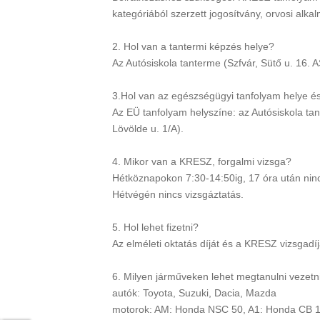
kategóriából szerzett jogosítvány, orvosi alka
2. Hol van a tantermi képzés helye?
Az Autósiskola tanterme (Szfvár, Sütő u. 16. A
3.Hol van az egészségügyi tanfolyam helye és
Az EÜ tanfolyam helyszíne: az Autósiskola tan
Lövölde u. 1/A).
4. Mikor van a KRESZ, forgalmi vizsga?
Hétköznapokon 7:30-14:50ig, 17 óra után ninc
Hétvégén nincs vizsgáztatás.
5. Hol lehet fizetni?
Az elméleti oktatás díját és a KRESZ vizsgadíja
6. Milyen járműveken lehet megtanulni vezetn
autók: Toyota, Suzuki, Dacia, Mazda
motorok: AM: Honda NSC 50, A1: Honda CB 1