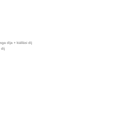
díja + kiállási díj
 díj