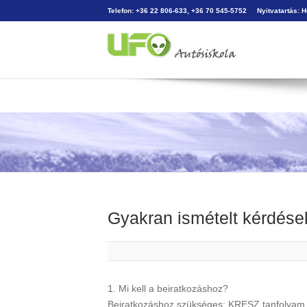
Telefon: +36 22 806-633, +36 70 545-5752
Nyitvatartás: 
Gyakran ismételt kérdése
1. Mi kell a beiratkozáshoz?
Beiratkozáshoz szükséges: KRESZ tanfolyam +