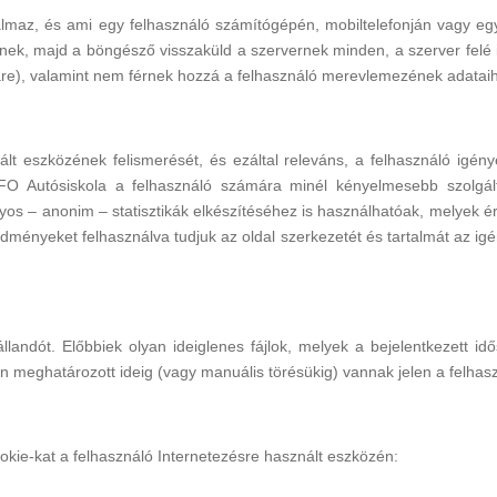
almaz, és ami egy felhasználó számítógépén, mobiltelefonján vagy egy
k, majd a böngésző visszaküld a szervernek minden, a szerver felé ir
ware), valamint nem férnek hozzá a felhasználó merevlemezének adatai
ált eszközének felismerését, és ezáltal releváns, a felhasználó igény
FO Autósiskola a felhasználó számára minél kényelmesebb szolgált
os – anonim – statisztikák elkészítéséhez is használhatóak, melyek é
eredményeket felhasználva tudjuk az oldal szerkezetét és tartalmát az 
 állandót. Előbbiek olyan ideiglenes fájlok, melyek a bejelentkezet
n meghatározott ideig (vagy manuális törésükig) vannak jelen a felhas
okie-kat a felhasználó Internetezésre használt eszközén: