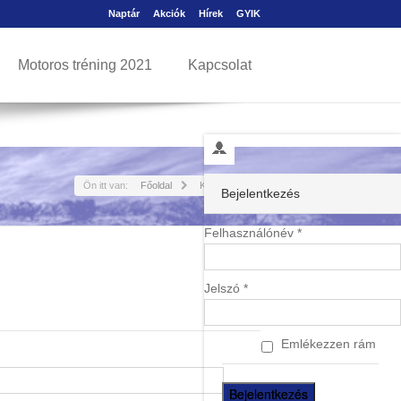
Naptár
Akciók
Hírek
GYIK
Motoros tréning 2021
Kapcsolat
Ön itt van:
Főoldal
Kapcsolat
Bejelentkezés
Felhasználónév *
Jelszó *
Emlékezzen rám