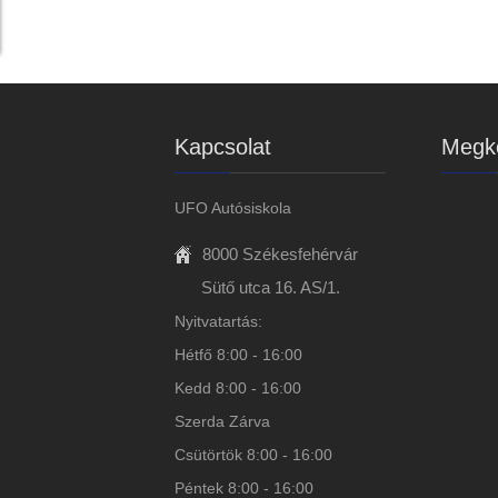
Kapcsolat
Megkö
UFO Autósiskola
8000 Székesfehérvár
Sütő utca 16. AS/1.
Nyitvatartás:
Hétfő 8:00 - 16:00
Kedd 8:00 - 16:00
Szerda Zárva
Csütörtök 8:00 - 16:00
Péntek 8:00 - 16:00