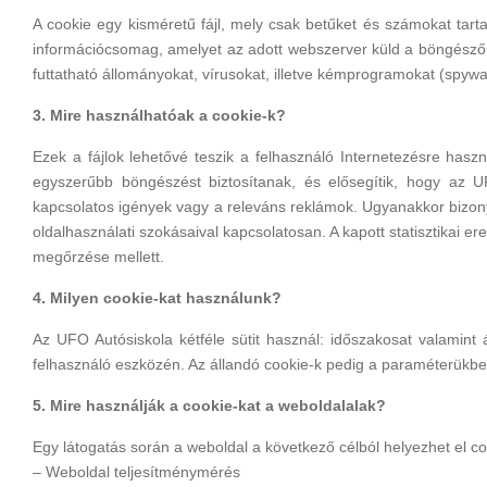
A cookie egy kisméretű fájl, mely csak betűket és számokat tart
információcsomag, amelyet az adott webszerver küld a böngészőne
futtatható állományokat, vírusokat, illetve kémprogramokat (spy
3. Mire használhatóak a cookie-k?
Ezek a fájlok lehetővé teszik a felhasználó Internetezésre haszn
egyszerűbb böngészést biztosítanak, és elősegítik, hogy az U
kapcsolatos igények vagy a releváns reklámok. Ugyanakkor bizony
oldalhasználati szokásaival kapcsolatosan. A kapott statisztikai 
megőrzése mellett.
4. Milyen cookie-kat használunk?
Az UFO Autósiskola kétféle sütit használ: időszakosat valamint
felhasználó eszközén. Az állandó cookie-k pedig a paraméterükbe
5. Mire használják a cookie-kat a weboldalalak?
Egy látogatás során a weboldal a következő célból helyezhet el co
– Weboldal teljesítménymérés