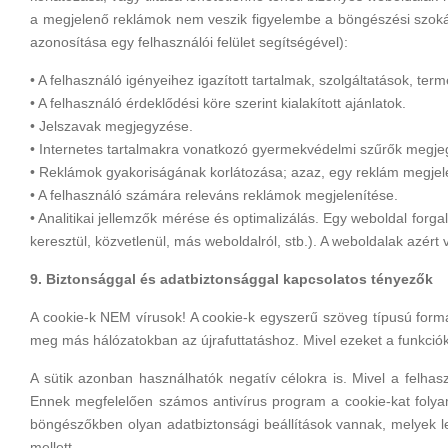
a megjelenő reklámok nem veszik figyelembe a böngészési szoká
azonosítása egy felhasználói felület segítségével):
• A felhasználó igényeihez igazított tartalmak, szolgáltatások, te
• A felhasználó érdeklődési köre szerint kialakított ajánlatok.
• Jelszavak megjegyzése.
• Internetes tartalmakra vonatkozó gyermekvédelmi szűrők megjeg
• Reklámok gyakoriságának korlátozása; azaz, egy reklám megjel
• A felhasználó számára releváns reklámok megjelenítése.
• Analitikai jellemzők mérése és optimalizálás. Egy weboldal forg
keresztül, közvetlenül, más weboldalról, stb.). A weboldalak azért
9. Biztonsággal és adatbiztonsággal kapcsolatos tényezők
A cookie-k NEM vírusok! A cookie-k egyszerű szöveg típusú form
meg más hálózatokban az újrafuttatáshoz. Mivel ezeket a funkció
A sütik azonban használhatók negatív célokra is. Mivel a felhas
Ennek megfelelően számos antivírus program a cookie-kat folyamat
böngészőkben olyan adatbiztonsági beállítások vannak, melyek le
mellett.