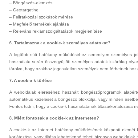
– Böngészés-elemzés
– Geotargeting
– Feliratkozási szokások mérése
– Megfelelő termékek ajánlása
– Releváns reklámszolgáltatások megjelenítése
6. Tartalmaznak a cookie-k személyes adatokat?
A legtöbb süti hatékony működéséhez semmilyen személyes jel
használata során összegyűjtött személyes adatok kizárólag oly
tárolva, hogy azokhoz jogosulatlan személyek nem férhetnek hoz
7. A cookie-k törlése
A weboldalak eléréséhez használt böngészőprogramok alapérte
automatikus kezelését a böngésző blokkolja, vagy minden esetben é
Fontos tudni, hogy a cookie-k használatának tiltása/korlátozása n
8. Miért fontosak a cookie-k az interneten?
A cookie-k az Internet hatékony működésének központi elemét k
korlátozása, vagy tiltása lehetetlenné teheti bizonyos weboldalak 