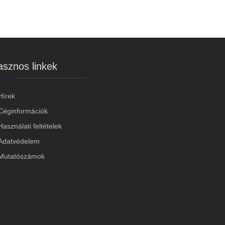
sznos linkek
Hírek
Céginformációk
Használati feltételek
Adatvédelem
Mutatószámok