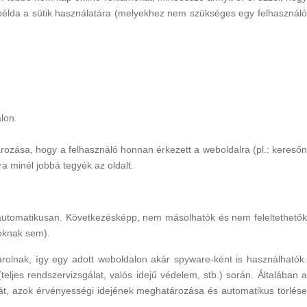
példa a sütik használatára (melyekhez nem szükséges egy felhasználó
lon.
ározása, hogy a felhasználó honnan érkezett a weboldalra (pl.: keresőn
a minél jobbá tegyék az oldalt.
 automatikusan. Következésképp, nem másolhatók és nem feleltethetők
soknak sem).
árolnak, így egy adott weboldalon akár spyware-ként is használhatók.
eljes rendszervizsgálat, valós idejű védelem, stb.) során. Általában a
ását, azok érvényességi idejének meghatározása és automatikus törlése