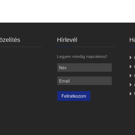
zelítés
Hírlevél
Ha
Legyen mindig naprakész!