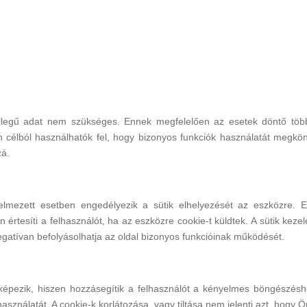
legű adat nem szükséges. Ennek megfelelően az esetek döntő többs
an célból használhatók fel, hogy bizonyos funkciók használatát meg
zá.
lmezett esetben engedélyezik a sütik elhelyezését az eszközre. E
rtesíti a felhasználót, ha az eszközre cookie-t küldtek. A sütik kezel
egatívan befolyásolhatja az oldal bizonyos funkcióinak működését.
épezik, hiszen hozzásegítik a felhasználót a kényelmes böngészéshe
használatát. A cookie-k korlátozása, vagy tiltása nem jelenti azt, hogy