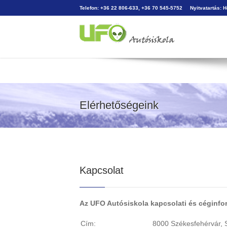
Telefon: +36 22 806-633, +36 70 545-5752
Nyitvatartás: 
Elérhetőségeink
Kapcsolat
Az UFO Autósiskola kapcsolati és céginfo
Cím:
8000 Székesfehérvár, S