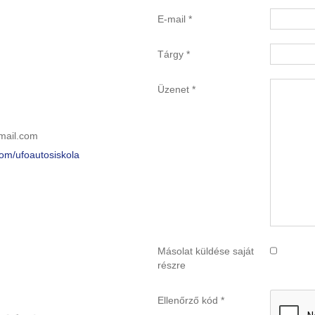
E-mail
*
Tárgy
*
Üzenet
*
gmail.com
om/ufoautosiskola
Másolat küldése saját
részre
Ellenőrző kód
*