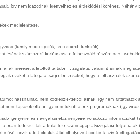
sait, így nem igazodnak igényeihez és érdeklődési köréhez. Néhány 
rmékek megjelenítése.
yzése (family mode opciók, safe search funkciók).
enítésének számszerű korlátozása a felhasználó részére adott webolda
almának mérése, a letöltött tartalom vizsgálata, valamint annak meghat
 végzik ezeket a látogatottsági elemzéseket, hogy a felhasználók számár
átumot használnak, nem kódrészle-tekből állnak, így nem futtathatók
kat nem képesek ellátni, így nem tekinthetőek programoknak (így víru
ználó igényeire és navigálási előzményeire vonatkozó információkat t
osan törlésre ítéli a különféle számítógép-átvizsgálási folyamatok (t
hetővé teszik adott oldalak által elhelyezett cookie-k szintű elfogad