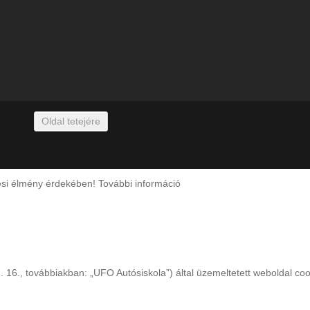
Oldal tetejére
zési élmény érdekében!
További információ
16., továbbiakban: „UFO Autósiskola”) által üzemeltetett weboldal cook