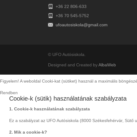
+36 22 806-633
+36 70 545-5752
ufoautosiskola@gmail.com
© UFO Autósiskola.
Designed and Created by
AlbaWeb
Figyelem! A weboldal Cooki-kat (sütiket) használ a maximális böngés
Rendben
Cookie-k (sütik) használatának szabályzata
1. Cookie-k használatának szabályzata
Ez a szabályzat az UFO Autósiskola (8000 Székesfehérvár, Sütő u. 
2. Mik a cookie-k?