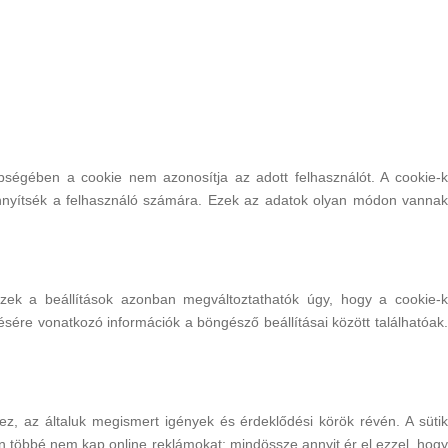
égében a cookie nem azonosítja az adott felhasználót. A cookie-k
könnyítsék a felhasználó számára. Ezek az adatok olyan módon vannak
zek a beállítások azonban megváltoztathatók úgy, hogy a cookie-k
ésére vonatkozó információk a böngésző beállításai között találhatóak.
z, az általuk megismert igények és érdeklődési körök révén. A sütik
 Ön többé nem kap online reklámokat; mindössze annyit ér el ezzel, hogy