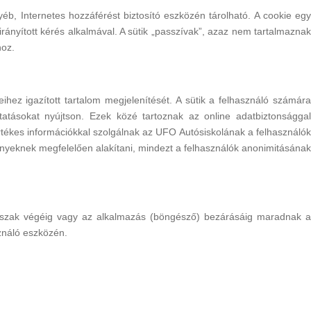
éb, Internetes hozzáférést biztosító eszközén tárolható. A cookie egy
ányított kérés alkalmával. A sütik „passzívak”, azaz nem tartalmaznak
hoz.
eihez igazított tartalom megjelenítését. A sütik a felhasználó számára
atásokat nyújtson. Ezek közé tartoznak az online adatbiztonsággal
rtékes információkkal szolgálnak az UFO Autósiskolának a felhasználók
igényeknek megfelelően alakítani, mindezt a felhasználók anonimitásának
t időszak végéig vagy az alkalmazás (böngésző) bezárásáig maradnak a
ználó eszközén.