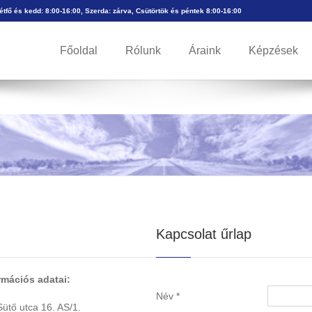
Hétfő és kedd: 8:00-16:00, Szerda: zárva, Csütörtök és péntek 8:00-16:00
Főoldal
Rólunk
Áraink
Képzések
Kapcsolat űrlap
rmációs adatai:
Név
*
ütő utca 16. AS/1.