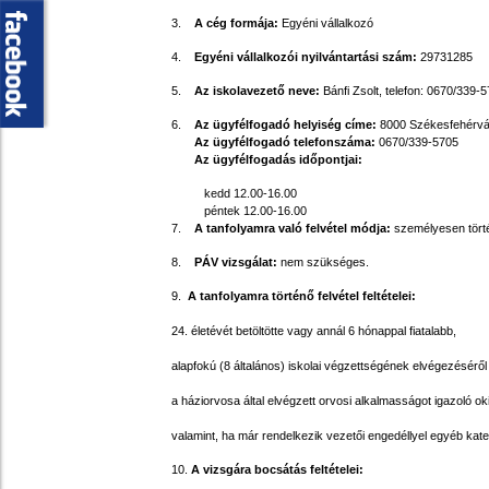
3.
A cég formája:
Egyéni vállalkozó
4.
Egyéni vállalkozói nyilvántartási szám
:
29731285
5.
Az iskolavezető neve:
Bánfi Zsolt, telefon:
0670/339-5
6.
Az ügyfélfogadó helyiség címe:
8000 Székesfehérvár,
Az ügyfélfogadó telefonszáma:
0670/339-5705
Az ügyfélfogadás időpontjai:
kedd 12.00-16.00
péntek 12.00-16.00
7.
A tanfolyamra való felvétel módja:
személyesen törté
8.
PÁV vizsgálat:
nem szükséges.
9.
A tanfolyamra történő felvétel feltételei:
24. életévét betöltötte vagy annál 6 hónappal fiatalabb,
alapfokú (8 általános) iskolai végzettségének elvégezéséről 
a háziorvosa által elvégzett orvosi alkalmasságot igazoló oki
valamint, ha már rendelkezik vezetői engedéllyel egyéb kate
10.
A vizsgára bocsátás feltételei: