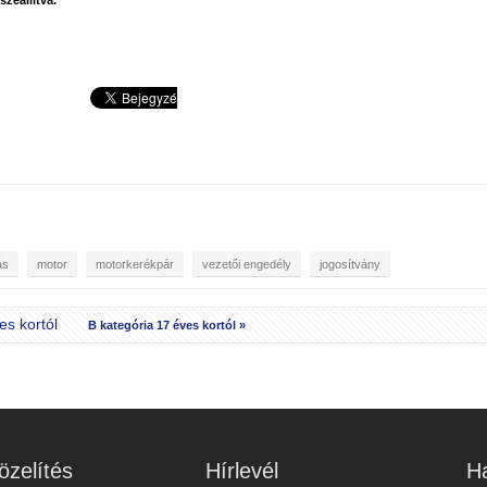
szeállítva.
ás
motor
motorkerékpár
vezetői engedély
jogosítvány
es kortól
B kategória 17 éves kortól »
zelítés
Hírlevél
Ha