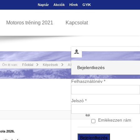
Naptár
Akciók
Hírek
GYIK
Motoros tréning 2021
Kapcsolat
Ön itt van:
Főoldal
Képzések
A kategória
Bejelentkezés
Felhasználónév *
Jelszó *
Emlékezzen rám
ola 2026.