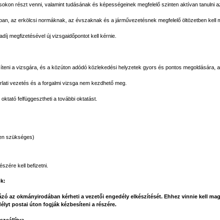
ásokon részt venni, valamint tudásának és képességeinek megfelelő szinten aktívan tanulni az
ában, az erkölcsi normáknak, az évszaknak és a járművezetésnek megfelelő öltözetben kell m
íj megfizetésével új vizsgaidőpontot kell kérnie.
zíteni a vizsgára, és a közúton adódó közlekedési helyzetek gyors és pontos megoldására,
orlati vezetés és a forgalmi vizsga nem kezdhető meg.
ktató felfüggesztheti a további oktatást.
ben szükséges)
szére kell befizetni.
ok:
zó az okmányirodában kérheti a vezetői engedély elkészítését. Ehhez vinnie kell magá
yt postai úton fogják kézbesíteni a részére.