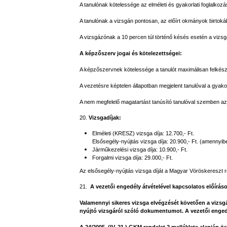
A tanulónak kötelessége az elméleti és gyakorlati foglalkoz
A tanulónak a vizsgán pontosan, az előírt okmányok birtok
A vizsgázónak a 10 percen túl történő késés esetén a vizsgad
A képzőszerv jogai és kötelezettségei:
A képzőszervnek kötelessége a tanulót maximálisan felkés
A vezetésre képtelen állapotban megjelent tanulóval a gyak
A nem megfelelő magatartást tanúsító tanulóval szemben az o
20.
Vizsgadíjak:
Elméleti (KRESZ) vizsga díja: 12.700,- Ft.
Elsősegély-nyújtás vizsga díja: 20.900,- Ft. (amennyi
Járműkezelési vizsga díja: 10.900,- Ft.
Forgalmi vizsga díja: 29.000,- Ft.
Az elsősegély-nyújtás vizsga díját a Magyar Vöröskereszt ré
21.
A vezetői engedély átvételével kapcsolatos előírás
Valamennyi sikeres vizsga elvégzését követően a vizsgá
nyújtó vizsgáról szóló dokumentumot. A vezetői engedél