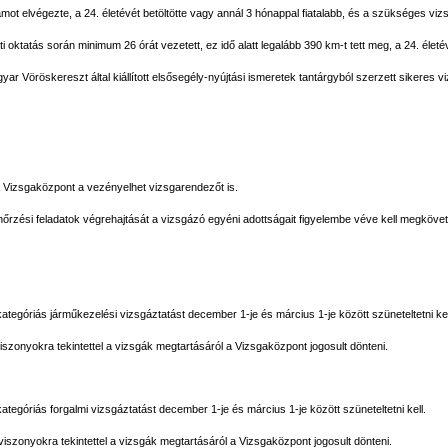
mot elvégezte, a 24. életévét betöltötte vagy annál 3 hónappal fiatalabb, és a szükséges vizsg
 oktatás során minimum 26 órát vezetett, ez idő alatt legalább 390 km-t tett meg, a 24. életév
yar Vöröskereszt által kiállított elsősegély-nyújtási ismeretek tantárgyból szerzett sikeres 
a a Vizsgaközpont a vezényelhet vizsgarendezőt is.
őrzési feladatok végrehajtását a vizsgázó egyéni adottságait figyelembe véve kell megkövete
 kategóriás járműkezelési vizsgáztatást december 1-je és március 1-je között szüneteltetni kel
iszonyokra tekintettel a vizsgák megtartásáról a Vizsgaközpont jogosult dönteni.
kategóriás forgalmi vizsgáztatást december 1-je és március 1-je között szüneteltetni kell.
viszonyokra tekintettel a vizsgák megtartásáról a Vizsgaközpont jogosult dönteni.