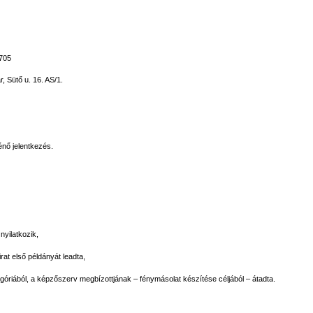
705
 Sütő u. 16. AS/1.
nő jelentkezés.
nyilatkozik,
rat első példányát leadta,
góriából, a képzőszerv megbízottjának – fénymásolat készítése céljából – átadta.