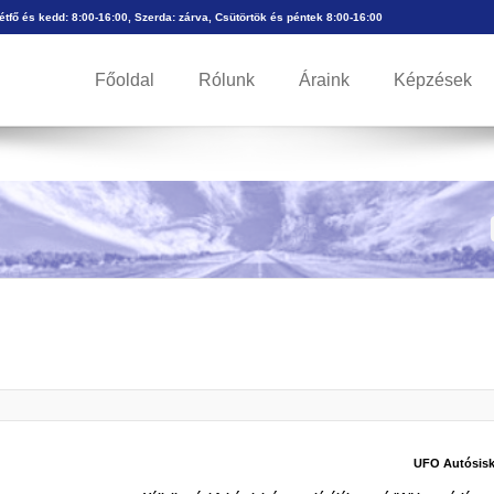
Hétfő és kedd: 8:00-16:00, Szerda: zárva, Csütörtök és péntek 8:00-16:00
Főoldal
Rólunk
Áraink
Képzések
l
UFO Autósisk