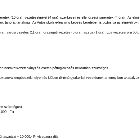
eretek (10 óra), vezetéselmélet (4 óra), szerkezeti és ellenőrzési ismeretek (4 óra). Az el
rc tanórát tartalmaz.
Az Autósiskola e-learning képzés keretében is biztosítja az elméleti okt
ra), városi vezetés (11 óra), országúti vezetés (5 óra), vizsga (1 óra). Egy vezetési óra 50 
esen bekövetkezett hiányzás esetén pótfoglalkozás beiktatása szükséges.
ati oktatóval megbeszélt helyen és időben történő gyakorlati vezetésnek amennyiben akadály
iben szükséges)
.000,- Ft)
űhasználat + 10.000,- Ft vizsgaóra díja