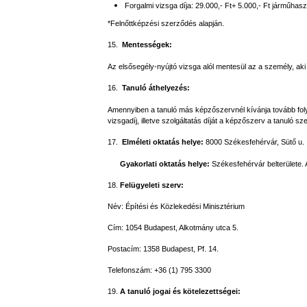
Forgalmi vizsga díja: 29.000,- Ft+ 5.000,- Ft járműhasz
*Felnőttképzési szerződés alapján.
15.
Mentességek:
Az elsősegély-nyújtó vizsga alól mentesül az a személy, aki 
16.
Tanuló áthelyezés:
Amennyiben a tanuló más képzőszervnél kívánja tovább folyta
vizsgadíj, illetve szolgáltatás díját a képzőszerv a tanuló sz
17.
Elméleti oktatás helye:
8000 Székesfehérvár, Sütő u. 
Gyakorlati oktatás helye:
Székesfehérvár belterülete.
18.
Felügyeleti szerv:
Név:
Építési és Közlekedési Minisztérium
Cím: 1054 Budapest, Alkotmány utca 5.
Postacím: 1358 Budapest, Pf. 14.
Telefonszám: +36 (1) 795 3300
19.
A tanuló jogai és kötelezettségei: