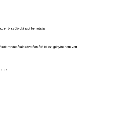
z erről szóló okiratot bemutatja.
ékok rendezését követően állít ki. Az igénybe nem vett
,- Ft.