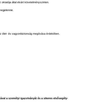
 oktatója által elvárt követelményszinten.
egjelennie.
 az élet- és vagyonbiztonság megóvása érdekében.
val a személyi igazolványát és a sikeres elsősegély-