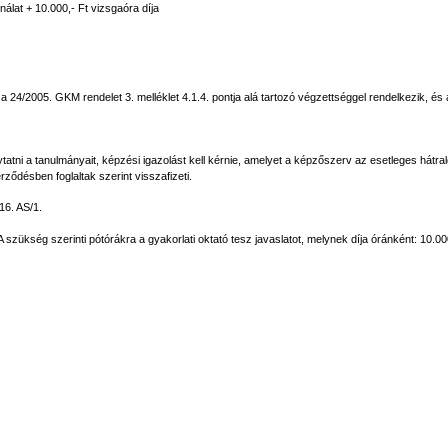
nálat + 10.000,- Ft vizsgaóra díja
a 24/2005. GKM rendelet 3. melléklet 4.1.4. pontja alá tartozó végzettséggel rendelkezik, és a
tni a tanulmányait, képzési igazolást kell kérnie, amelyet a képzőszerv az esetleges hátral
erződésben foglaltak szerint visszafizeti.
16. AS/1.
A szükség szerinti pótórákra a gyakorlati oktató tesz javaslatot, melynek díja óránként: 10.000