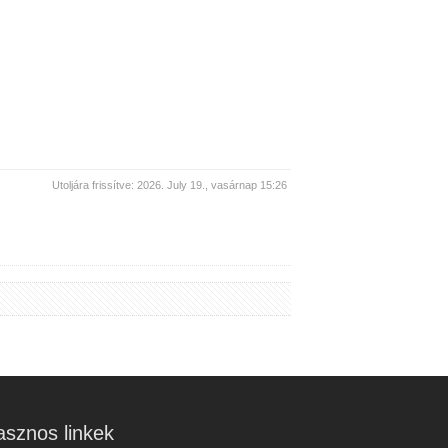
Utoljára frissítve: 2026. July 19., vasárnap 15:26
sznos linkek