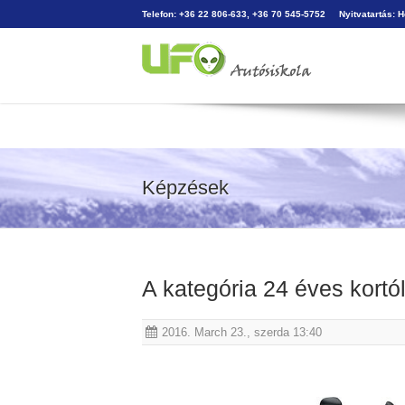
Telefon: +36 22 806-633, +36 70 545-5752
Nyitvatartás: 
Képzések
A kategória 24 éves kortó
2016. March 23., szerda 13:40