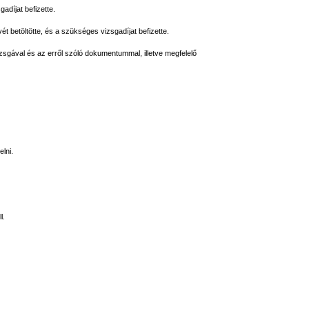
adíjat befizette.
ét betöltötte, és a szükséges vizsgadíjat befizette.
vizsgával és az erről szóló dokumentummal, illetve megfelelő
lni.
l.