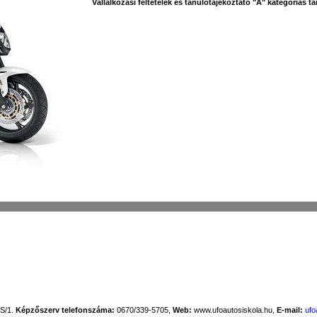
Vállalkozási feltételek és tanulótájékoztató "A" kategóriás t
AS/1.
Képzőszerv telefonszáma:
0670/339-5705,
Web:
www.ufoautosiskola.hu,
E-mail:
ufo