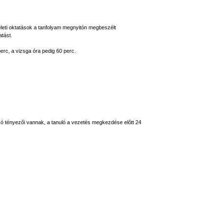
méleti oktatások a tanfolyam megnyitón megbeszélt
atást.
perc, a vizsga óra pedig 60 perc.
ozó tényezői vannak, a tanuló a vezetés megkezdése előtt 24