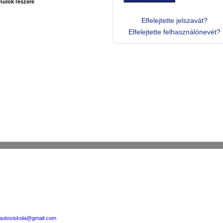
anulók részére
Elfelejtette jelszavát?
Elfelejtette felhasználónevét?
autosiskola@gmail.com