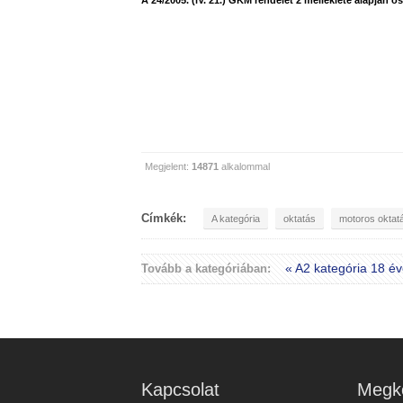
A 24/2005. (lV. 21.) GKM rendelet 2 melléklete alapján ös
Megjelent:
14871
alkalommal
Címkék:
A kategória
oktatás
motoros oktat
« A2 kategória 18 év
Tovább a kategóriában:
Kapcsolat
Megkö