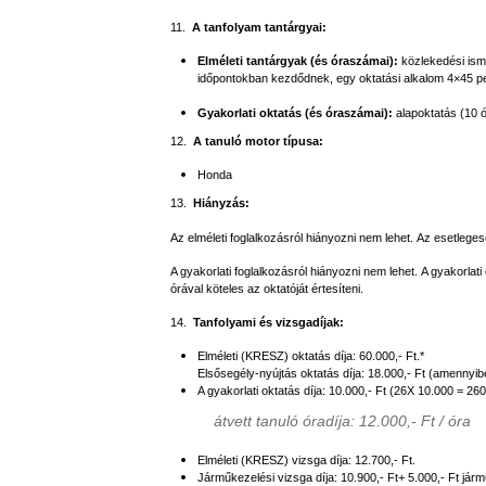
11.
A tanfolyam tantárgyai:
Elméleti tantárgyak (és óraszámai):
közlekedési ism
időpontokban kezdődnek, egy oktatási alkalom 4×45 pe
Gyakorlati oktatás (és óraszámai):
alapoktatás (10 ó
12.
A tanuló motor típusa:
Honda
13.
Hiányzás:
Az elméleti foglalkozásról hiányozni nem lehet. Az esetleg
A gyakorlati foglalkozásról hiányozni nem lehet. A gyakorl
órával köteles az oktatóját értesíteni.
14.
Tanfolyami és vizsgadíjak:
Elméleti (KRESZ) oktatás díja: 60.000,- Ft.*
Elsősegély-nyújtás oktatás díja: 18.000,- Ft (amenny
A gyakorlati oktatás díja: 10.000,- Ft (26X 10.000 = 260
átvett tanuló óradíja: 12.000,- Ft / óra
Elméleti (KRESZ) vizsga díja: 12.700,- Ft.
Járműkezelési vizsga díja: 10.900,- Ft+ 5.000,- Ft járm