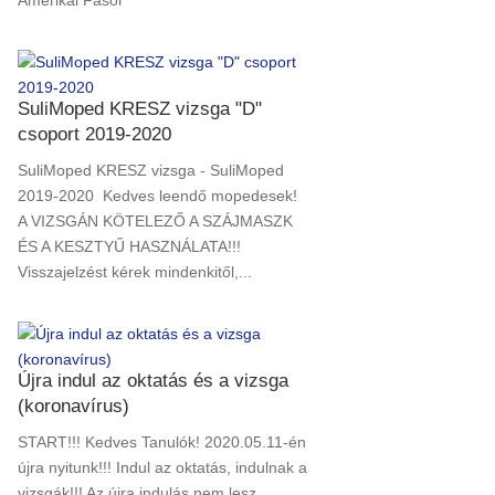
Amerikai Fasor
SuliMoped KRESZ vizsga "D"
csoport 2019-2020
SuliMoped KRESZ vizsga - SuliMoped
2019-2020 Kedves leendő mopedesek!
A VIZSGÁN KÖTELEZŐ A SZÁJMASZK
ÉS A KESZTYŰ HASZNÁLATA!!!
Visszajelzést kérek mindenkitől,...
Újra indul az oktatás és a vizsga
(koronavírus)
START!!! Kedves Tanulók! 2020.05.11-én
újra nyitunk!!! Indul az oktatás, indulnak a
vizsgák!!! Az újra indulás nem lesz