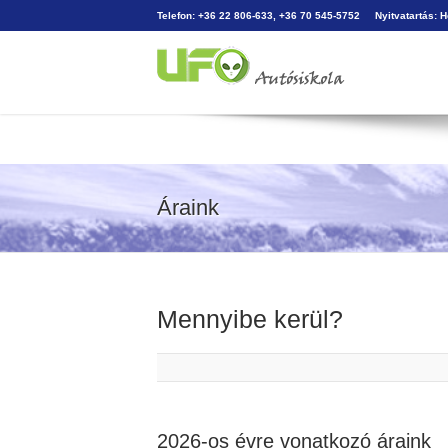
Telefon: +36 22 806-633, +36 70 545-5752
Nyitvatartás: 
Áraink
Mennyibe kerül?
2026-os évre vonatkozó áraink