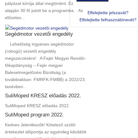
pályázat kiírója által megtörtént. Ez
alapján 30 fő jutott be a programba. Az
Elfelejtette jelszavát?
előzetes...
Elfelejtette felhasználónevét?
Segédmotor vezetői engedély
Lehetőség ingyenes segédmotor
(robogó) vezetői engedély
megszerzésére! A Fejér Megyei Rendőr-
főkapitányság – Fejér megyei
Balesetmegelőzési Bizottság (a
továbbiakban: FMRFK-FMBB) a 2022/23.
tanévben...
SuliMoped KRESZ előadás 2022.
SuliMoped KRESZ előadás 2022.
SuliMoped program 2022.
Kedves Jelentkezők! Kötelező szülői
értekezlet időpontja az egyénileg kiküldött