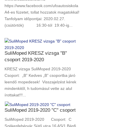
https://www.facebook.com/ufoautosiskola
A4-es füzetet, tollat hozzatok magatokkal!
Tanfolyam időpontjai: 2020.02.27.
(csütörtök) 16:30-tól 19:40-ig...
SuliMoped KRESZ vizsga "B"
csoport 2019-2020
KRESZ vizsga SuliMoped 2019-2020
Csoport: „B” Kedves „B” csoportba járó
leendő mopedesek! Visszajelzést kérek
mindenkitől, h tudomásul vette az alul
írottakat!!!...
SuliMoped 2019-2020 "C" csoport
SuliMoped 2019-2020 Csoport: C
Székesfehérvár Sütő utca 16 AS/1 Bánfi