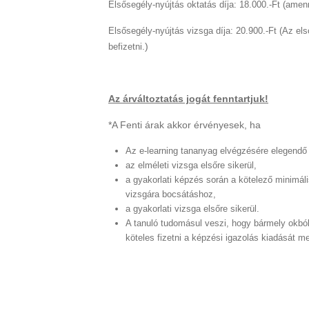
Elsősegély-nyújtás oktatás díja: 18.000.-Ft (ame
Elsősegély-nyújtás vizsga díja: 20.900.-Ft (
Az els
)
befizetni.
Az árváltoztatás jogát fenntartjuk!
*A Fenti árak akkor érvényesek, ha
Az e-learning tananyag elvégzésére elegendő a
az elméleti vizsga elsőre sikerül,
a gyakorlati képzés során a kötelező minimál
vizsgára bocsátáshoz,
a gyakorlati vizsga elsőre sikerül.
A tanuló tudomásul veszi, hogy bármely okból 
köteles fizetni a képzési igazolás kiadását 