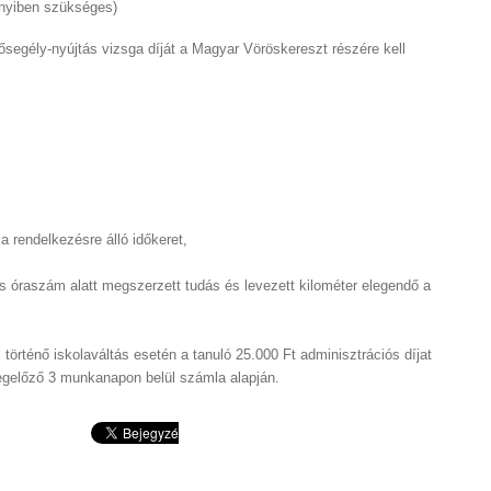
nnyiben szükséges)
ősegély-nyújtás vizsga díját a Magyar Vöröskereszt részére kell
 rendelkezésre álló időkeret,
is óraszám alatt megszerzett tudás és levezett kilométer elegendő a
történő iskolaváltás esetén a tanuló 25.000 Ft adminisztrációs díjat
megelőző 3 munkanapon belül számla alapján.