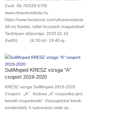
Zsolt 06-70/339-5705
www.ufoautosiskola.hu
https://www.facebook.com/ufoautosiskola
A4-es füzetet, tollat hozzatok magatokkal!
Tanfolyam időpontjai: 2020.02.10.
(hétfő) 16:30-tól 19:40-ig...
SuliMoped KRESZ vizsga "A"
csoport 2019-2020
KRESZ vizsga SuliMoped 2019-2020
Csoport: „A” Kedves „A” csoportba járó
leendő mopedesek! Visszajelzést kérek
mindenkitől, h tudomásul vette az...