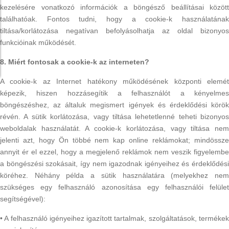
kezelésére vonatkozó információk a böngésző beállításai között
találhatóak. Fontos tudni, hogy a cookie-k használatának
tiltása/korlátozása negatívan befolyásolhatja az oldal bizonyos
funkcióinak működését.
8. Miért fontosak a cookie-k az interneten?
A cookie-k az Internet hatékony működésének központi elemét
képezik, hiszen hozzásegítik a felhasználót a kényelmes
böngészéshez, az általuk megismert igények és érdeklődési körök
révén. A sütik korlátozása, vagy tiltása lehetetlenné teheti bizonyos
weboldalak használatát. A cookie-k korlátozása, vagy tiltása nem
jelenti azt, hogy Ön többé nem kap online reklámokat; mindössze
annyit ér el ezzel, hogy a megjelenő reklámok nem veszik figyelembe
a böngészési szokásait, így nem igazodnak igényeihez és érdeklődési
köréhez. Néhány példa a sütik használatára (melyekhez nem
szükséges egy felhasználó azonosítása egy felhasználói felület
segítségével):
• A felhasználó igényeihez igazított tartalmak, szolgáltatások, termékek