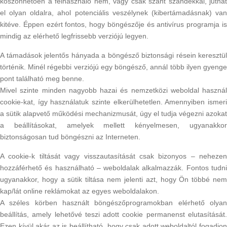
köszönhetően a felhasználó nem, vagy csak szánt szándékkal, juthat
el olyan oldalra, ahol potenciális veszélynek (kibertámadásnak) van
kitéve. Éppen ezért fontos, hogy böngészője és antivírus programja is
mindig az elérhető legfrissebb verziójú legyen.
A támadások jelentős hányada a böngésző biztonsági résein keresztül
történik. Minél régebbi verziójú egy böngésző, annál több ilyen gyenge
pont található meg benne.
Mivel szinte minden nagyobb hazai és nemzetközi weboldal használ
cookie-kat, így használatuk szinte elkerülhetetlen. Amennyiben ismeri
a sütik alapvető működési mechanizmusát, úgy el tudja végezni azokat
a beállításokat, amelyek mellett kényelmesen, ugyanakkor
biztonságosan tud böngészni az Interneten.
A cookie-k tiltását vagy visszautasítását csak bizonyos – nehezen
hozzáférhető és használható – weboldalak alkalmazzák. Fontos tudni
ugyanakkor, hogy a sütik tiltása nem jelenti azt, hogy Ön többé nem
kap/lát online reklámokat az egyes weboldalakon.
A széles körben használt böngészőprogramokban elérhető olyan
beállítás, amely lehetővé teszi adott cookie permanenst elutasítását.
Ezen kívül akár az is beállítható, hogy csak adott weboldaltól fogadjon