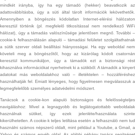
mindkét irányba, így ha egy támadó (hekker) beavatkozik az
adattovábbításba, úgy a süti által tárolt információk lekövethetők.
Amennyiben a böngészés kódolatlan Internet-elérési hálózaton
keresztül történik (pl. megfelelő titkosítással nem rendelkező WiFi
hálózat), úgy a támadás valószínűsége jelentősen megnő. További –
cookie-k felhasználásán alapuló – támadási felületet szolgáltathatnak
a sütik szerver oldali beállítási hiányosságai. Ha egy weboldal nem
követeli meg a böngészőtől, hogy az kizárólag kódolt csatornán
keresztül kommunikáljon, úgy a támadók ezt a biztonsági rést
kihasználva információkat nyerhetnek ki a sütikből. A támadók a kinyert
adatokat más weboldalakhoz való – illetéktelen – hozzáféréshez
használhatják fel. Emiatt lényeges, hogy figyelmesen megválasszuk a
legmegfelelőbb személyes adatvédelmi módszert.
Tanácsok a cookie-kon alapuló biztonságos és felelősségteljes
navigáláshoz: Mivel a legnagyobb és leglátogatottabb weboldalak
használnak sütiket, így ezek jelenléte/használata szinte
kikerülhetetlen. A cookie-k teljes letiltása esetén a felhasználó nem tud
használni számos népszerű oldalt, mint például a Youtube, a Gmail, a
Yahoo és számos egyéb oldal. Az alábbi néhány tanács segítséget