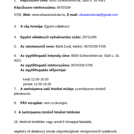
2.
Képzőszerv címe:
8000 Székesfehérvár, Sütő u. 16. AS/1.
Képzőszerv telefonszáma:
0670/339-
5705,
Web:
www.ufoautosiskola.hu,
E-mail:
ufoautosiskola@gmail.com
3.
A cég formája:
Egyéni vállalkozó
4.
Egyéni vállalkozói nyilvántartási szám
:
29731285
5.
Az iskolavezető neve:
Bánfi Zsolt, telefon:
0670/339-5705
6.
Az ügyfélfogadó helyiség címe:
8000 Székesfehérvár, Sütő u. 16.
AS/1.
Az ügyfélfogadó telefonszáma:
0670/339-5705
Az ügyfélfogadás időpontjai:
kedd 12.00-16.00
péntek 12.00-16.00
7.
A tanfolyamra való felvétel módja:
személyesen történő
jelentkezés.
8.
PÁV vizsgálat:
nem szükséges.
9.
A tanfolyamra történő felvétel feltételei
16. életévét betöltötte vagy annál 6 hónappal fiatalabb,
alapfokú (8 általános) iskolai végzettségének elvégezéséről nyilatkozik,