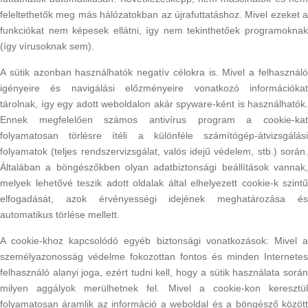
feleltethetők meg más hálózatokban az újrafuttatáshoz. Mivel ezeket a
funkciókat nem képesek ellátni, így nem tekinthetőek programoknak
(így vírusoknak sem).
A sütik azonban használhatók negatív célokra is. Mivel a felhasználó
igényeire és navigálási előzményeire vonatkozó információkat
tárolnak, így egy adott weboldalon akár spyware-ként is használhatók.
Ennek megfelelően számos antivírus program a cookie-kat
folyamatosan törlésre ítéli a különféle számítógép-átvizsgálási
folyamatok (teljes rendszervizsgálat, valós idejű védelem, stb.) során.
Általában a böngészőkben olyan adatbiztonsági beállítások vannak,
melyek lehetővé teszik adott oldalak által elhelyezett cookie-k szintű
elfogadását, azok érvényességi idejének meghatározása és
automatikus törlése mellett.
A cookie-khoz kapcsolódó egyéb biztonsági vonatkozások: Mivel a
személyazonosság védelme fokozottan fontos és minden Internetes
felhasználó alanyi joga, ezért tudni kell, hogy a sütik használata során
milyen aggályok merülhetnek fel. Mivel a cookie-kon keresztül
folyamatosan áramlik az információ a weboldal és a böngésző között