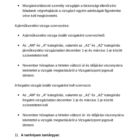
Mozgáskorlátozott személy vizsgáján a biztonsági ellenőrzési
feladatok végrehajtását a vizsgázó egyéni adottságait figyelembe
véve kell megkövetelni.
A járműkezelési vizsga szervezése:
A járműkezelési vizsga önálló vizsgaként szervezhető.
Az ,,AM" és ,,A" kategóriás, valamint az ,,A1" és ,,A2" kategóriás
járműkezelési vizsgáztatást december 1-je és március 1-je között
szüneteltetni kell.
November hónapban a hirtelen változó út és időjárási viszonyokra
tekintettel a vizsgák megtartásáról a Vizsgaközpont jogosult
dönteni.
A forgalmi vizsgát önálló vizsgaként kell szervezni.
Az ,,AM" és ,,A" kategóriás, valamint az ,,A1" és ,,A2" kategóriás
forgalmi vizsgáztatást december 1-je és március 1-je között
szüneteltetni kell.
November hónapban a hirtelen változó út- és időjárási viszonyokra
tekintettel a vizsgák megtartásáról a Vizsgaközpont jogosult
dönteni.
11.
A tanfolyam tantárgyai: