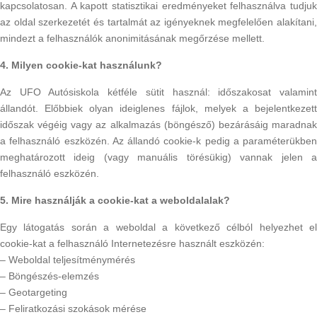
kapcsolatosan. A kapott statisztikai eredményeket felhasználva tudjuk
az oldal szerkezetét és tartalmát az igényeknek megfelelően alakítani,
mindezt a felhasználók anonimitásának megőrzése mellett.
4. Milyen cookie-kat használunk?
Az UFO Autósiskola kétféle sütit használ: időszakosat valamint
állandót. Előbbiek olyan ideiglenes fájlok, melyek a bejelentkezett
időszak végéig vagy az alkalmazás (böngésző) bezárásáig maradnak
a felhasználó eszközén. Az állandó cookie-k pedig a paraméterükben
meghatározott ideig (vagy manuális törésükig) vannak jelen a
felhasználó eszközén.
5. Mire használják a cookie-kat a weboldalalak?
Egy látogatás során a weboldal a következő célból helyezhet el
cookie-kat a felhasználó Internetezésre használt eszközén:
– Weboldal teljesítménymérés
– Böngészés-elemzés
– Geotargeting
– Feliratkozási szokások mérése