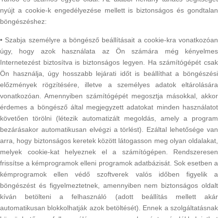
nyújt a cookie-k engedélyezése mellett is biztonságos és gondtalan
böngészéshez:
• Szabja személyre a böngésző beállításait a cookie-kra vonatkozóan
úgy, hogy azok használata az Ön számára még kényelmes
Internetezést biztosítva is biztonságos legyen. Ha számítógépét csak
Ön használja, úgy hosszabb lejárati időt is beállíthat a böngészési
előzmények rögzítésére, illetve a személyes adatok eltárolására
vonatkozóan. Amennyiben számítógépét megosztja másokkal, akkor
érdemes a böngésző által megjegyzett adatokat minden használatot
követően törölni (létezik automatizált megoldás, amely a program
bezárásakor automatikusan elvégzi a törlést). Ezáltal lehetősége van
arra, hogy biztonságos keretek között látogasson meg olyan oldalakat,
melyek cookie-kat helyeznek el a számítógépen. Rendszeresen
frissítse a kémprogramok elleni programok adatbázisát. Sok esetben a
kémprogramok ellen védő szoftverek valós időben figyelik a
böngészést és figyelmeztetnek, amennyiben nem biztonságos oldalt
kíván betölteni a felhasználó (adott beállítás mellett akár
automatikusan blokkolhatják azok betöltését). Ennek a szolgáltatásnak