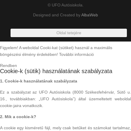
© UFO Autósiskola.
Designed and Created by
AlbaWeb
Oldal tetejére
Figyelem! A weboldal Cooki-kat (sütiket) használ a maximális
böngészési élmény érdekében!
További információ
Rendben
Cookie-k (sütik) használatának szabályzata
1. Cookie-k használatának szabályzata
Ez a szabályzat az UFO Autósiskola (8000 Székesfehérvár, Sütő u.
16., továbbiakban: „UFO Autósiskola”) által üzemeltetett weboldal
cookie-jaira vonatkozik.
2. Mik a cookie-k?
A cookie egy kisméretű fájl, mely csak betűket és számokat tartalmaz,