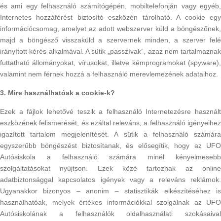
és ami egy felhasználó számítógépén, mobiltelefonján vagy egyéb,
Internetes hozzáférést biztosító eszközén tárolható. A cookie egy
információcsomag, amelyet az adott webszerver küld a böngészőnek,
majd a böngésző visszaküld a szervernek minden, a szerver felé
irányított kérés alkalmával. A sütik „passzívak”, azaz nem tartalmaznak
futtatható állományokat, vírusokat, illetve kémprogramokat (spyware),
valamint nem férnek hozzá a felhasználó merevlemezének adataihoz.
3. Mire használhatóak a cookie-k?
Ezek a fájlok lehetővé teszik a felhasználó Internetezésre használt
eszközének felismerését, és ezáltal releváns, a felhasználó igényeihez
igazított tartalom megjelenítését. A sütik a felhasználó számára
egyszerűbb böngészést biztosítanak, és elősegítik, hogy az UFO
Autósiskola a felhasználó számára minél kényelmesebb
szolgáltatásokat nyújtson. Ezek közé tartoznak az online
adatbiztonsággal kapcsolatos igények vagy a releváns reklámok.
Ugyanakkor bizonyos – anonim – statisztikák elkészítéséhez is
használhatóak, melyek értékes információkkal szolgálnak az UFO
Autósiskolának a felhasználók oldalhasználati szokásaival