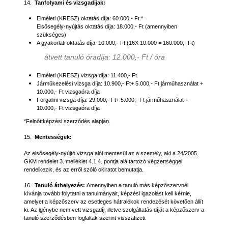
14.
Tanfolyami és vizsgadíjak:
Elméleti (KRESZ) oktatás díja: 60.000,- Ft.*
Elsősegély-nyújtás oktatás díja: 18.000,- Ft (amennyiben
szükséges)
A gyakorlati oktatás díja: 10.000,- Ft (16X 10.000 = 160.000,- Ft)
átvett tanuló óradíja: 12.000,- Ft / óra
Elméleti (KRESZ) vizsga díja: 11.400,- Ft.
Járműkezelési vizsga díja: 10.900,- Ft+ 5.000,- Ft járműhasználat +
10.000,- Ft vizsgaóra díja
Forgalmi vizsga díja: 29.000,- Ft+ 5.000,- Ft járműhasználat +
10.000,- Ft vizsgaóra díja
*Felnőttképzési szerződés alapján.
15.
Mentességek:
Az elsősegély-nyújtó vizsga alól mentesül az a személy, aki a 24/2005.
GKM rendelet 3. melléklet 4.1.4. pontja alá tartozó végzettséggel
rendelkezik, és az erről szóló okiratot bemutatja.
16.
Tanuló áthelyezés:
Amennyiben a tanuló más képzőszervnél
kívánja tovább folytatni a tanulmányait, képzési igazolást kell kérnie,
amelyet a képzőszerv az esetleges hátralékok rendezését követően állít
ki. Az igénybe nem vett vizsgadíj, illetve szolgáltatás díját a képzőszerv a
tanuló szerződésben foglaltak szerint visszafizeti.