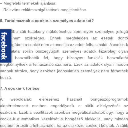
– Megfelelő termékek ajánlása
– Releváns reklámszolgáltatások megjelenítése
6. Tartalmaznak a cookie-k személyes adatokat?
A legtöbb süti hatékony működéséhez semmilyen személyes jellegű
adat nem szükséges. Ennek megfelelően az esetek döntő
többségében a cookie nem azonosítja az adott felhasználót. A cookie-k
használata során összegyűjtött személyes adatok kizárólag olyan
célból használhatók fel, hogy bizonyos funkciók használatát
megkönnyítsék a felhasználó számára. Ezek az adatok olyan módon
vannak tárolva, hogy azokhoz jogosulatlan személyek nem férhetnek
hozzá.
7. A cookie-k törlése
A weboldalak eléréséhez használt böngészőprogramok
alapértelmezett esetben engedélyezik a sütik elhelyezését az
eszközre. Ezek a beállítások azonban megváltoztathatók úgy, hogy a
cookie-k automatikus kezelését a böngésző blokkolja, vagy minden
esetben értesíti a felhasználót, ha az eszközre cookie-t küldtek. A sütik