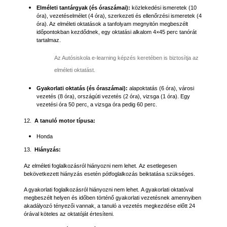
Elméleti tantárgyak (és óraszámai):
közlekedési ismeretek (10
óra), vezetéselmélet (4 óra), szerkezeti és ellenőrzési ismeretek (4
óra). Az elméleti oktatások a tanfolyam megnyitón megbeszélt
időpontokban kezdődnek, egy oktatási alkalom 4×45 perc tanórát
tartalmaz.
Az Autósiskola e-learning képzés keretében is biztosítja az
elméleti oktatást.
Gyakorlati oktatás (és óraszámai):
alapoktatás (6 óra), városi
vezetés (8 óra), országúti vezetés (2 óra), vizsga (1 óra). Egy
vezetési óra 50 perc, a vizsga óra pedig 60 perc.
12.
A tanuló motor típusa:
Honda
13.
Hiányzás:
Az elméleti foglalkozásról hiányozni nem lehet. Az esetlegesen
bekövetkezett hiányzás esetén pótfoglalkozás beiktatása szükséges.
A gyakorlati foglalkozásról hiányozni nem lehet. A gyakorlati oktatóval
megbeszélt helyen és időben történő gyakorlati vezetésnek amennyiben
akadályozó tényezői vannak, a tanuló a vezetés megkezdése előtt 24
órával köteles az oktatóját értesíteni.