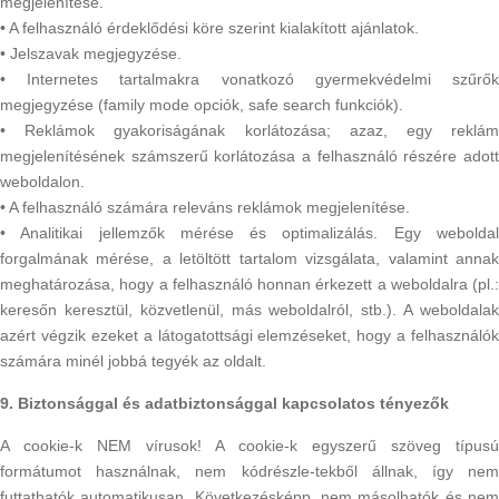
megjelenítése.
• A felhasználó érdeklődési köre szerint kialakított ajánlatok.
• Jelszavak megjegyzése.
• Internetes tartalmakra vonatkozó gyermekvédelmi szűrők
megjegyzése (family mode opciók, safe search funkciók).
• Reklámok gyakoriságának korlátozása; azaz, egy reklám
megjelenítésének számszerű korlátozása a felhasználó részére adott
weboldalon.
• A felhasználó számára releváns reklámok megjelenítése.
• Analitikai jellemzők mérése és optimalizálás. Egy weboldal
forgalmának mérése, a letöltött tartalom vizsgálata, valamint annak
meghatározása, hogy a felhasználó honnan érkezett a weboldalra (pl.:
keresőn keresztül, közvetlenül, más weboldalról, stb.). A weboldalak
azért végzik ezeket a látogatottsági elemzéseket, hogy a felhasználók
számára minél jobbá tegyék az oldalt.
9. Biztonsággal és adatbiztonsággal kapcsolatos tényezők
A cookie-k NEM vírusok! A cookie-k egyszerű szöveg típusú
formátumot használnak, nem kódrészle-tekből állnak, így nem
futtathatók automatikusan. Következésképp, nem másolhatók és nem