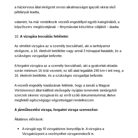
a háziorvosa által elvégzett orvosi alkalmasságot igazoló okirat első
példányát leadta,
valamint, ha már rendelkezik vezetői engedéllyel egyéb kategóriából, a
képzőszerv megbízottjának – fénymásolat készítése céljából – átadta.
10.
A vizsgára bocsátás feltételei:
Az elméleti vizsgára az a személy bocsátható, aki a tanfolyamot
elvégezte, a 16. életévét betöltötte vagy annál 3 hónappal fiatalabb, és a
szükséges vizsgadíjat befizette.
A forgalmi vizsgára az a személy bocsátható, aki a gyakorlati oktatás
során minimum 16 órát vezetett, ez idő alatt legalább 240 km-t tett meg, a
16. életévét betöltötte, és a szükséges vizsgadíjat befizette.
A vezetői engedély kiadásának feltétele, hogy a tanuló a Magyar
Vöröskereszt által kiállított elsősegély-nyújtási ismeretek tantárgyból
szerzett sikeres vizsgával és az erről szóló dokumentummal, illetve
megfelelő egészségügyi végzettséggel rendelkezzen.
A járműkezelési vizsga, forgalmi vizsga szervezése:
Általános előírások:
A vizsgát egy fő vizsgabiztos bonyolítja le. A vizsgára a
Vizsgaközpont a vezényelhet vizsgarendezőt is.