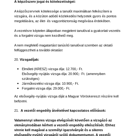
A képzőszerv jogai és kötelezettségei:
A képzőszervnek kötelessége a tanulót maximálisan felkészíteni a
vizsgára, és a közúton adódó közlekedési helyzetek gyors és pontos
megoldására, az élet- és vagyonbiztonság megóvása érdekében.
A vezetésre képtelen állapotban megjelent tanulóval a gyakorlati vezetés
és a forgalmi vizsga nem kezdhető meg.
A nem megfelelő magatartást tanúsító tanulóval szemben az oktató
felfüggesztheti a további oktatást
20.
Vizsgadíjak:
Elméleti (KRESZ) vizsga díja: 12.700,- Ft.
Elsősegély-nyújtás vizsga díja: 20.900,- Ft. (amennyiben
szükséges)
Járműkezelési vizsga díja: 10.900,- Ft.
Forgalmi vizsga díja: 29.000,- Ft.
Az elsősegély-nyújtás vizsga díját a Magyar Vöröskereszt részére kell
befizetni.
21.
A vezetői engedély átvételével kapcsolatos előírások:
Valamennyi sikeres vizsga elvégzését követően a vizsgázó az
okmányirodában kérheti a vezetői engedély elkészítését. Ehhez
vinnie kell magával a személyi igazolványát és a sikeres
elsősegély-nyújtó vizsgáról szóló dokumentumot. A vezetői