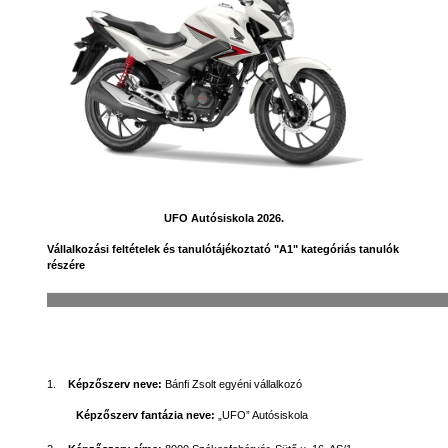
UFO Autósiskola 2026.
Vállalkozási
feltételek és tanulótájékoztató "A1" kategóriás tanulók
részére
1.
Képzőszerv neve:
Bánfi Zsolt egyéni vállalkozó
Képzőszerv fantázia neve:
„UFO” Autósiskola