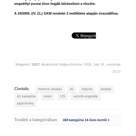
engedélyt postai úton fogják kézbesíteni a részére.
A 24/2005. (lV. 21.) GKM rendelet 2 melléklete alapján összeállítva.
Megjelent:
11817
alkalommal
Utoljára frissítve: 2026. July 19., vasárnap
15:27
Címkék:
motoros oktatás
A1
képzés
oktatás
A1 kategória
motor
125
vezetői engedély
jogosítvány
Tovább a kategóriában:
AM kategória 14 éves kortól »