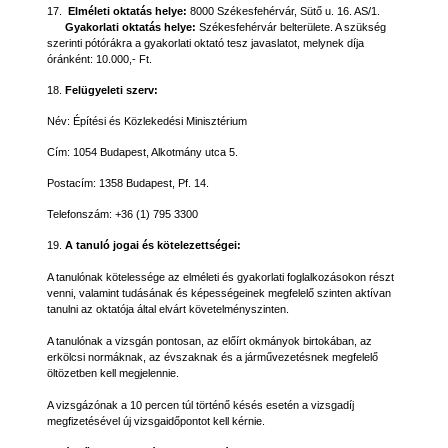
17.
Elméleti oktatás helye:
8000 Székesfehérvár, Sütő u. 16. AS/1.
Gyakorlati oktatás helye:
Székesfehérvár belterülete.
A szükség
szerinti pótórákra a gyakorlati oktató tesz javaslatot, melynek díja
óránként: 10.000,- Ft.
18.
Felügyeleti szerv:
Név:
Építési és Közlekedési Minisztérium
Cím: 1054 Budapest, Alkotmány utca 5.
Postacím: 1358 Budapest, Pf. 14.
Telefonszám: +36 (1) 795 3300
19.
A tanuló jogai és kötelezettségei:
A tanulónak kötelessége az elméleti és gyakorlati foglalkozásokon részt
venni, valamint tudásának és képességeinek megfelelő szinten aktívan
tanulni az oktatója által elvárt követelményszinten.
A tanulónak a vizsgán pontosan, az előírt okmányok birtokában, az
erkölcsi normáknak, az évszaknak és a járművezetésnek megfelelő
öltözetben kell megjelennie.
A vizsgázónak a 10 percen túl történő késés esetén a vizsgadíj
megfizetésével új vizsgaidőpontot kell kérnie.