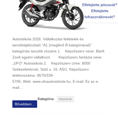
Elfelejtette jelszavát?
Elfelejtette
felhasználónevét?
Autósiskola 2026. Vállalkozási feltételek és
tanulótájékoztató "A1 (meglévő B kategóriával)"
kategóriás tanulók részére 1. Képzőszerv neve: Bánfi
Zsolt egyéni vállalkozó Képzőszerv fantázia neve:
„UFO” Autósiskola 2. Képzőszerv címe: 8000
Székesfehérvár, Sütő u. 16. AS/1. Képzőszerv
telefonszáma: 0670/339-
5705, Web: www.ufoautosiskola.hu, E-mail: Ez az e-
mail…
Kategória:
Képzések
Bővebben...