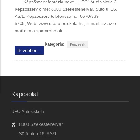
Képzőszerv fantázia neve: „UFO” Autósiskola 2.
Képzőszerv címe: 8000 Székesfehérvár, Sütő u. 16.
AS/1. Képzőszerv telefonszáma: 0670/339-
5705, Web: www.ufoautosiskola.hu, E-mail: Ez az e-
mail cím a spamrobotok…
Kategória:
Képzések
Bővebben...
Kapcsolat
UFO Autósiskola
8000 Székesfehérvár
Sütő utca 16. AS/1.