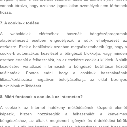
vannak tárolva, hogy azokhoz jogosulatlan személyek nem férhetnek
hozzá.
7. A cookie-k törlése
A weboldalak eléréséhez használt böngészőprogramok
alapértelmezett esetben engedélyezik a sütik elhelyezését az
eszközre. Ezek a beállítások azonban megváltoztathatók úgy, hogy a
cookie-k automatikus kezelését a böngésző blokkolja, vagy minden
esetben értesíti a felhasználót, ha az eszközre cookie-t küldtek. A sütik
kezelésére vonatkozó információk a böngésző beállításai között
találhatóak. Fontos tudni, hogy a cookie-k használatának
tiltása/korlátozása negatívan befolyásolhatja az oldal bizonyos
funkcióinak működését.
8. Miért fontosak a cookie-k az interneten?
A cookie-k az Internet hatékony működésének központi elemét
képezik, hiszen hozzásegítik a felhasználót a kényelmes
böngészéshez, az általuk megismert igények és érdeklődési körök