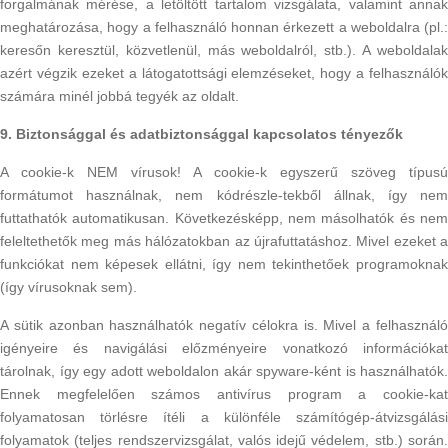
forgalmának mérése, a letöltött tartalom vizsgálata, valamint annak
meghatározása, hogy a felhasználó honnan érkezett a weboldalra (pl.:
keresőn keresztül, közvetlenül, más weboldalról, stb.). A weboldalak
azért végzik ezeket a látogatottsági elemzéseket, hogy a felhasználók
számára minél jobbá tegyék az oldalt.
9. Biztonsággal és adatbiztonsággal kapcsolatos tényezők
A cookie-k NEM vírusok! A cookie-k egyszerű szöveg típusú
formátumot használnak, nem kódrészle-tekből állnak, így nem
futtathatók automatikusan. Következésképp, nem másolhatók és nem
feleltethetők meg más hálózatokban az újrafuttatáshoz. Mivel ezeket a
funkciókat nem képesek ellátni, így nem tekinthetőek programoknak
(így vírusoknak sem).
A sütik azonban használhatók negatív célokra is. Mivel a felhasználó
igényeire és navigálási előzményeire vonatkozó információkat
tárolnak, így egy adott weboldalon akár spyware-ként is használhatók.
Ennek megfelelően számos antivírus program a cookie-kat
folyamatosan törlésre ítéli a különféle számítógép-átvizsgálási
folyamatok (teljes rendszervizsgálat, valós idejű védelem, stb.) során.