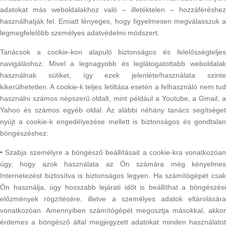
adatokat más weboldalakhoz való – illetéktelen – hozzáféréshez
használhatják fel. Emiatt lényeges, hogy figyelmesen megválasszuk a
legmegfelelőbb személyes adatvédelmi módszert.
Tanácsok a cookie-kon alapuló biztonságos és felelősségteljes
navigáláshoz: Mivel a legnagyobb és leglátogatottabb weboldalak
használnak sütiket, így ezek jelenléte/használata szinte
kikerülhetetlen. A cookie-k teljes letiltása esetén a felhasználó nem tud
használni számos népszerű oldalt, mint például a Youtube, a Gmail, a
Yahoo és számos egyéb oldal. Az alábbi néhány tanács segítséget
nyújt a cookie-k engedélyezése mellett is biztonságos és gondtalan
böngészéshez:
• Szabja személyre a böngésző beállításait a cookie-kra vonatkozóan
úgy, hogy azok használata az Ön számára még kényelmes
Internetezést biztosítva is biztonságos legyen. Ha számítógépét csak
Ön használja, úgy hosszabb lejárati időt is beállíthat a böngészési
előzmények rögzítésére, illetve a személyes adatok eltárolására
vonatkozóan. Amennyiben számítógépét megosztja másokkal, akkor
érdemes a böngésző által megjegyzett adatokat minden használatot