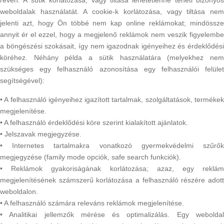
révén. A sütik korlátozása, vagy tiltása lehetetlenné teheti bizonyos
weboldalak használatát. A cookie-k korlátozása, vagy tiltása nem
jelenti azt, hogy Ön többé nem kap online reklámokat; mindössze
annyit ér el ezzel, hogy a megjelenő reklámok nem veszik figyelembe
a böngészési szokásait, így nem igazodnak igényeihez és érdeklődési
köréhez. Néhány példa a sütik használatára (melyekhez nem
szükséges egy felhasználó azonosítása egy felhasználói felület
segítségével):
• A felhasználó igényeihez igazított tartalmak, szolgáltatások, termékek
megjelenítése.
• A felhasználó érdeklődési köre szerint kialakított ajánlatok.
• Jelszavak megjegyzése.
• Internetes tartalmakra vonatkozó gyermekvédelmi szűrők
megjegyzése (family mode opciók, safe search funkciók).
• Reklámok gyakoriságának korlátozása; azaz, egy reklám
megjelenítésének számszerű korlátozása a felhasználó részére adott
weboldalon.
• A felhasználó számára releváns reklámok megjelenítése.
• Analitikai jellemzők mérése és optimalizálás. Egy weboldal