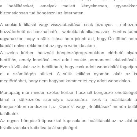
a beállításokat, amelyek mellett kényelmesen, ugyanakkor
biztonságosan tud böngészni az Interneten.
A cookie-k tiltását vagy visszautasítását csak bizonyos – nehezen
hozzáférhető és használható – weboldalak alkalmazzák. Fontos tudni
ugyanakkor, hogy a sütik tiltása nem jelenti azt, hogy Ön többé nem
kap/lát online reklámokat az egyes weboldalakon.
A széles körben használt böngészőprogramokban elérhető olyan
beállítás, amely lehetővé teszi adott cookie permanenst elutasítását.
Ezen kívül akár az is beállítható, hogy csak adott weboldaltól fogadjon
el a számítógép sütiket. A sütik letiltása nyomán akár az is
megtörténhet, hogy nem hagyhat kommentet egy adott weboldalon.
Manapság már minden széles körben használt böngésző lehetőséget
kínál a sütikezelés személyre szabására. Ezek a beállítások a
böngészőben rendszerint az „Opciók” vagy „Beállítások” menün belül
találhatók.
Az egyes böngésző-típusokkal kapcsolatos beállításokhoz az alábbi
hivatkozásokra kattintva talál segítséget: