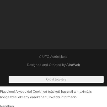
© UFO Autósiskola.
Designed and Created by
AlbaWeb
Oldal tetejére
Figyelem! A weboldal Cooki-kat (sütiket) használ a maximális
böngészési élmény érdekében!
További információ
Rendben