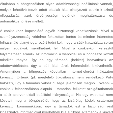
Általában a böngészőkben olyan adatbiztonsági beállítások vannak,
melyek lehetővé teszik adott oldalak által elhelyezett cookie-k szintű
elfogadását, azok érvényességi idejének meghatározása és
automatikus törlése mellett.
A cookie-khoz kapcsolódó egyéb biztonsági vonatkozások: Mivel a
személyazonosság védelme fokozottan fontos és minden Internetes
felhasználó alanyi joga, ezért tudni kell, hogy a sütik használata során
milyen aggályok merülhetnek fel. Mivel a cookie-kon keresztül
folyamatosan áramlik az információ a weboldal és a böngésző között
mindkét irányba, így ha egy támadó (hekker) beavatkozik az
adattovábbításba, úgy a süti által tárolt információk lekövethetők.
Amennyiben a böngészés kódolatlan Internet-elérési hálózaton
keresztül történik (pl. megfelelő titkosítással nem rendelkező WiFi
hálózat), úgy a támadás valószínűsége jelentősen megnő. További –
cookie-k felhasználásán alapuló – támadási felületet szolgáltathatnak
a sütik szerver oldali beállítási hiányosságai. Ha egy weboldal nem
követeli meg a böngészőtől, hogy az kizárólag kódolt csatornán
keresztül kommunikáljon, úgy a támadók ezt a biztonsági rést
kihasználva információkat nyerhetnek ki a sütikből. A támadók a kinyert