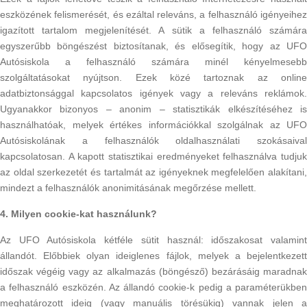
eszközének felismerését, és ezáltal releváns, a felhasználó igényeihez
igazított tartalom megjelenítését. A sütik a felhasználó számára
egyszerűbb böngészést biztosítanak, és elősegítik, hogy az UFO
Autósiskola a felhasználó számára minél kényelmesebb
szolgáltatásokat nyújtson. Ezek közé tartoznak az online
adatbiztonsággal kapcsolatos igények vagy a releváns reklámok.
Ugyanakkor bizonyos – anonim – statisztikák elkészítéséhez is
használhatóak, melyek értékes információkkal szolgálnak az UFO
Autósiskolának a felhasználók oldalhasználati szokásaival
kapcsolatosan. A kapott statisztikai eredményeket felhasználva tudjuk
az oldal szerkezetét és tartalmát az igényeknek megfelelően alakítani,
mindezt a felhasználók anonimitásának megőrzése mellett.
4. Milyen cookie-kat használunk?
Az UFO Autósiskola kétféle sütit használ: időszakosat valamint
állandót. Előbbiek olyan ideiglenes fájlok, melyek a bejelentkezett
időszak végéig vagy az alkalmazás (böngésző) bezárásáig maradnak
a felhasználó eszközén. Az állandó cookie-k pedig a paraméterükben
meghatározott ideig (vagy manuális törésükig) vannak jelen a