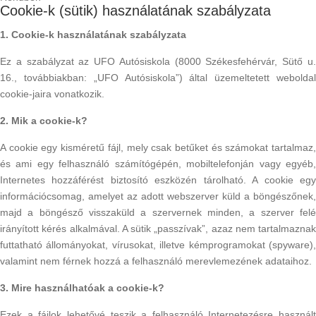
Cookie-k (sütik) használatának szabályzata
1. Cookie-k használatának szabályzata
Ez a szabályzat az UFO Autósiskola (8000 Székesfehérvár, Sütő u.
16., továbbiakban: „UFO Autósiskola”) által üzemeltetett weboldal
cookie-jaira vonatkozik.
2. Mik a cookie-k?
A cookie egy kisméretű fájl, mely csak betűket és számokat tartalmaz,
és ami egy felhasználó számítógépén, mobiltelefonján vagy egyéb,
Internetes hozzáférést biztosító eszközén tárolható. A cookie egy
információcsomag, amelyet az adott webszerver küld a böngészőnek,
majd a böngésző visszaküld a szervernek minden, a szerver felé
irányított kérés alkalmával. A sütik „passzívak”, azaz nem tartalmaznak
futtatható állományokat, vírusokat, illetve kémprogramokat (spyware),
valamint nem férnek hozzá a felhasználó merevlemezének adataihoz.
3. Mire használhatóak a cookie-k?
Ezek a fájlok lehetővé teszik a felhasználó Internetezésre használt