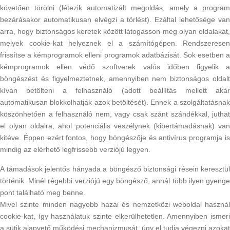
követően törölni (létezik automatizált megoldás, amely a program
bezárásakor automatikusan elvégzi a törlést). Ezáltal lehetősége van
arra, hogy biztonságos keretek között látogasson meg olyan oldalakat,
melyek cookie-kat helyeznek el a számítógépen. Rendszeresen
frissítse a kémprogramok elleni programok adatbázisát. Sok esetben a
kémprogramok ellen védő szoftverek valós időben figyelik a
böngészést és figyelmeztetnek, amennyiben nem biztonságos oldalt
kíván betölteni a felhasználó (adott beállítás mellett akár
automatikusan blokkolhatják azok betöltését). Ennek a szolgáltatásnak
köszönhetően a felhasználó nem, vagy csak szánt szándékkal, juthat
el olyan oldalra, ahol potenciális veszélynek (kibertámadásnak) van
kitéve. Éppen ezért fontos, hogy böngészője és antivírus programja is
mindig az elérhető legfrissebb verziójú legyen.
A támadások jelentős hányada a böngésző biztonsági résein keresztül
történik. Minél régebbi verziójú egy böngésző, annál több ilyen gyenge
pont található meg benne.
Mivel szinte minden nagyobb hazai és nemzetközi weboldal használ
cookie-kat, így használatuk szinte elkerülhetetlen. Amennyiben ismeri
a sütik alapvető működési mechanizmusát, úgy el tudja végezni azokat