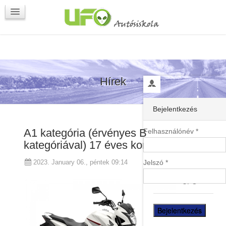
Programok
Kapcsolat
Hírek
Bejelentkezés
A1 kategória (érvényes B
Felhasználónév *
kategóriával) 17 éves kortól
Jelszó *
2023. January 06., péntek 09:14
UFO