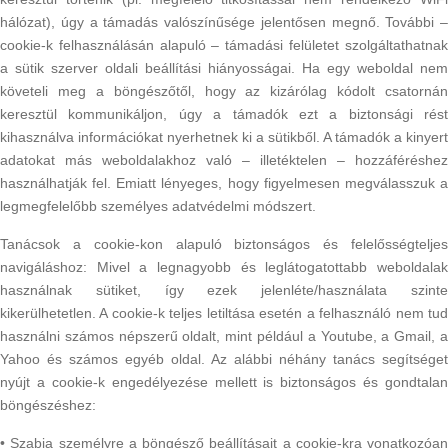
hálózat), úgy a támadás valószínűsége jelentősen megnő. További –
cookie-k felhasználásán alapuló – támadási felületet szolgáltathatnak
a sütik szerver oldali beállítási hiányosságai. Ha egy weboldal nem
követeli meg a böngészőtől, hogy az kizárólag kódolt csatornán
keresztül kommunikáljon, úgy a támadók ezt a biztonsági rést
kihasználva információkat nyerhetnek ki a sütikből. A támadók a kinyert
adatokat más weboldalakhoz való – illetéktelen – hozzáféréshez
használhatják fel. Emiatt lényeges, hogy figyelmesen megválasszuk a
legmegfelelőbb személyes adatvédelmi módszert.
Tanácsok a cookie-kon alapuló biztonságos és felelősségteljes
navigáláshoz: Mivel a legnagyobb és leglátogatottabb weboldalak
használnak sütiket, így ezek jelenléte/használata szinte
kikerülhetetlen. A cookie-k teljes letiltása esetén a felhasználó nem tud
használni számos népszerű oldalt, mint például a Youtube, a Gmail, a
Yahoo és számos egyéb oldal. Az alábbi néhány tanács segítséget
nyújt a cookie-k engedélyezése mellett is biztonságos és gondtalan
böngészéshez:
• Szabja személyre a böngésző beállításait a cookie-kra vonatkozóan