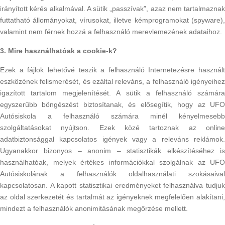
irányított kérés alkalmával. A sütik „passzívak”, azaz nem tartalmaznak
futtatható állományokat, vírusokat, illetve kémprogramokat (spyware),
valamint nem férnek hozzá a felhasználó merevlemezének adataihoz.
3. Mire használhatóak a cookie-k?
Ezek a fájlok lehetővé teszik a felhasználó Internetezésre használt
eszközének felismerését, és ezáltal releváns, a felhasználó igényeihez
igazított tartalom megjelenítését. A sütik a felhasználó számára
egyszerűbb böngészést biztosítanak, és elősegítik, hogy az UFO
Autósiskola a felhasználó számára minél kényelmesebb
szolgáltatásokat nyújtson. Ezek közé tartoznak az online
adatbiztonsággal kapcsolatos igények vagy a releváns reklámok.
Ugyanakkor bizonyos – anonim – statisztikák elkészítéséhez is
használhatóak, melyek értékes információkkal szolgálnak az UFO
Autósiskolának a felhasználók oldalhasználati szokásaival
kapcsolatosan. A kapott statisztikai eredményeket felhasználva tudjuk
az oldal szerkezetét és tartalmát az igényeknek megfelelően alakítani,
mindezt a felhasználók anonimitásának megőrzése mellett.