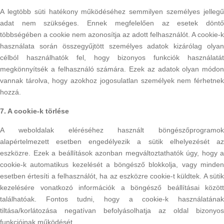
A legtöbb süti hatékony működéséhez semmilyen személyes jellegű
adat nem szükséges. Ennek megfelelően az esetek döntő
többségében a cookie nem azonosítja az adott felhasználót. A cookie-k
használata során összegyűjtött személyes adatok kizárólag olyan
célból használhatók fel, hogy bizonyos funkciók használatát
megkönnyítsék a felhasználó számára. Ezek az adatok olyan módon
vannak tárolva, hogy azokhoz jogosulatlan személyek nem férhetnek
hozzá.
7. A cookie-k törlése
A weboldalak eléréséhez használt böngészőprogramok
alapértelmezett esetben engedélyezik a sütik elhelyezését az
eszközre. Ezek a beállítások azonban megváltoztathatók úgy, hogy a
cookie-k automatikus kezelését a böngésző blokkolja, vagy minden
esetben értesíti a felhasználót, ha az eszközre cookie-t küldtek. A sütik
kezelésére vonatkozó információk a böngésző beállításai között
találhatóak. Fontos tudni, hogy a cookie-k használatának
tiltása/korlátozása negatívan befolyásolhatja az oldal bizonyos
funkcióinak működését.