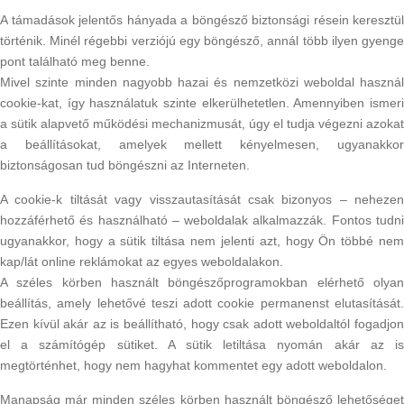
A támadások jelentős hányada a böngésző biztonsági résein keresztül
történik. Minél régebbi verziójú egy böngésző, annál több ilyen gyenge
pont található meg benne.
Mivel szinte minden nagyobb hazai és nemzetközi weboldal használ
cookie-kat, így használatuk szinte elkerülhetetlen. Amennyiben ismeri
a sütik alapvető működési mechanizmusát, úgy el tudja végezni azokat
a beállításokat, amelyek mellett kényelmesen, ugyanakkor
biztonságosan tud böngészni az Interneten.
A cookie-k tiltását vagy visszautasítását csak bizonyos – nehezen
hozzáférhető és használható – weboldalak alkalmazzák. Fontos tudni
ugyanakkor, hogy a sütik tiltása nem jelenti azt, hogy Ön többé nem
kap/lát online reklámokat az egyes weboldalakon.
A széles körben használt böngészőprogramokban elérhető olyan
beállítás, amely lehetővé teszi adott cookie permanenst elutasítását.
Ezen kívül akár az is beállítható, hogy csak adott weboldaltól fogadjon
el a számítógép sütiket. A sütik letiltása nyomán akár az is
megtörténhet, hogy nem hagyhat kommentet egy adott weboldalon.
Manapság már minden széles körben használt böngésző lehetőséget