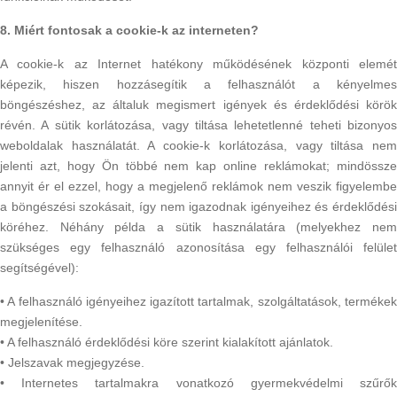
8. Miért fontosak a cookie-k az interneten?
A cookie-k az Internet hatékony működésének központi elemét
képezik, hiszen hozzásegítik a felhasználót a kényelmes
böngészéshez, az általuk megismert igények és érdeklődési körök
révén. A sütik korlátozása, vagy tiltása lehetetlenné teheti bizonyos
weboldalak használatát. A cookie-k korlátozása, vagy tiltása nem
jelenti azt, hogy Ön többé nem kap online reklámokat; mindössze
annyit ér el ezzel, hogy a megjelenő reklámok nem veszik figyelembe
a böngészési szokásait, így nem igazodnak igényeihez és érdeklődési
köréhez. Néhány példa a sütik használatára (melyekhez nem
szükséges egy felhasználó azonosítása egy felhasználói felület
segítségével):
• A felhasználó igényeihez igazított tartalmak, szolgáltatások, termékek
megjelenítése.
• A felhasználó érdeklődési köre szerint kialakított ajánlatok.
• Jelszavak megjegyzése.
• Internetes tartalmakra vonatkozó gyermekvédelmi szűrők