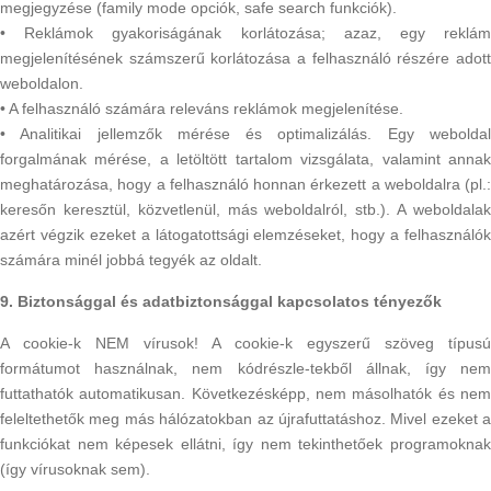
megjegyzése (family mode opciók, safe search funkciók).
• Reklámok gyakoriságának korlátozása; azaz, egy reklám
megjelenítésének számszerű korlátozása a felhasználó részére adott
weboldalon.
• A felhasználó számára releváns reklámok megjelenítése.
• Analitikai jellemzők mérése és optimalizálás. Egy weboldal
forgalmának mérése, a letöltött tartalom vizsgálata, valamint annak
meghatározása, hogy a felhasználó honnan érkezett a weboldalra (pl.:
keresőn keresztül, közvetlenül, más weboldalról, stb.). A weboldalak
azért végzik ezeket a látogatottsági elemzéseket, hogy a felhasználók
számára minél jobbá tegyék az oldalt.
9. Biztonsággal és adatbiztonsággal kapcsolatos tényezők
A cookie-k NEM vírusok! A cookie-k egyszerű szöveg típusú
formátumot használnak, nem kódrészle-tekből állnak, így nem
futtathatók automatikusan. Következésképp, nem másolhatók és nem
feleltethetők meg más hálózatokban az újrafuttatáshoz. Mivel ezeket a
funkciókat nem képesek ellátni, így nem tekinthetőek programoknak
(így vírusoknak sem).