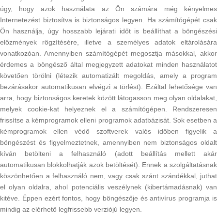
úgy, hogy azok használata az Ön számára még kényelmes
Internetezést biztosítva is biztonságos legyen. Ha számítógépét csak
Ön használja, úgy hosszabb lejárati időt is beállíthat a böngészési
előzmények rögzítésére, illetve a személyes adatok eltárolására
vonatkozóan. Amennyiben számítógépét megosztja másokkal, akkor
érdemes a böngésző által megjegyzett adatokat minden használatot
követően törölni (létezik automatizált megoldás, amely a program
bezárásakor automatikusan elvégzi a törlést). Ezáltal lehetősége van
arra, hogy biztonságos keretek között látogasson meg olyan oldalakat,
melyek cookie-kat helyeznek el a számítógépen. Rendszeresen
frissítse a kémprogramok elleni programok adatbázisát. Sok esetben a
kémprogramok ellen védő szoftverek valós időben figyelik a
böngészést és figyelmeztetnek, amennyiben nem biztonságos oldalt
kíván betölteni a felhasználó (adott beállítás mellett akár
automatikusan blokkolhatják azok betöltését). Ennek a szolgáltatásnak
köszönhetően a felhasználó nem, vagy csak szánt szándékkal, juthat
el olyan oldalra, ahol potenciális veszélynek (kibertámadásnak) van
kitéve. Éppen ezért fontos, hogy böngészője és antivírus programja is
mindig az elérhető legfrissebb verziójú legyen.