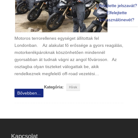
Elfelejtette jelszavát?
Elfelejtette
felhasználónevét?
Motoros terrorellenes egységet állítottak fel
Londonban. Az alakulat fő erőssége a gyors reagálás,
motorkerékpároknak köszönhetően mindennél
gyorsabban át tudnak vágni az angol fővároson. Az
osztagba olyan tiszteket válogattak be, akik
rendelkeznek megfelelő off-road vezetési…
Kategória:
Hírek
Bővebben...
Kapcsolat