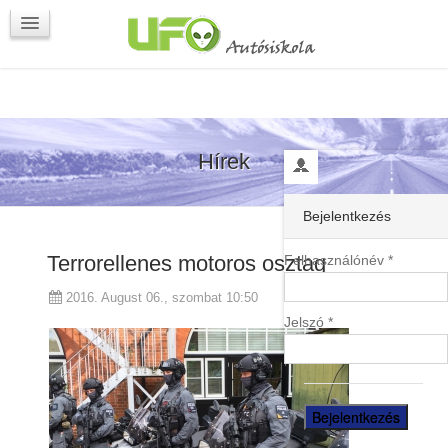
Programok
Kapcsolat
Hírek
Bejelentkezés
Terrorellenes motoros osztag
Felhasználónév *
2016. August 06., szombat 10:50
Jelszó *