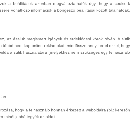
zek a beállítások azonban megváltoztathatók úgy, hogy a cookie-k
ésére vonatkozó információk a böngésző beállításai között találhatóak.
z, az általuk megismert igények és érdeklődési körök révén. A sütik
 Ön többé nem kap online reklámokat; mindössze annyit ér el ezzel, hogy
példa a sütik használatára (melyekhez nem szükséges egy felhasználó
lon.
ározása, hogy a felhasználó honnan érkezett a weboldalra (pl.: keresőn
a minél jobbá tegyék az oldalt.