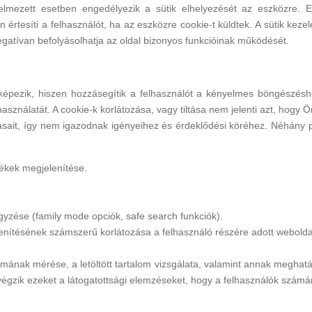
lmezett esetben engedélyezik a sütik elhelyezését az eszközre. E
rtesíti a felhasználót, ha az eszközre cookie-t küldtek. A sütik kezel
egatívan befolyásolhatja az oldal bizonyos funkcióinak működését.
épezik, hiszen hozzásegítik a felhasználót a kényelmes böngészéshe
használatát. A cookie-k korlátozása, vagy tiltása nem jelenti azt, hogy
sait, így nem igazodnak igényeihez és érdeklődési köréhez. Néhány 
rmékek megjelenítése.
yzése (family mode opciók, safe search funkciók).
enítésének számszerű korlátozása a felhasználó részére adott webolda
almának mérése, a letöltött tartalom vizsgálata, valamint annak meghat
 végzik ezeket a látogatottsági elemzéseket, hogy a felhasználók számár