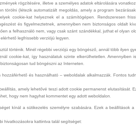
i előzmények rögzítésére, illetve a személyes adatok eltárolására von
 törölni (létezik automatizált megoldás, amely a program bezárásakor
melyek cookie-kat helyeznek el a számítógépen. Rendszeresen fris
gészést és figyelmeztetnek, amennyiben nem biztonságos oldalt kíván
tően a felhasználó nem, vagy csak szánt szándékkal, juthat el olyan ol
elérhető legfrissebb verziójú legyen.
tül történik. Minél régebbi verziójú egy böngésző, annál több ilyen g
ál cookie-kat, így használatuk szinte elkerülhetetlen. Amennyiben i
 biztonságosan tud böngészni az Interneten.
en hozzáférhető és használható – weboldalak alkalmazzák. Fontos tudn
lítás, amely lehetővé teszi adott cookie permanenst elutasítását. Ezen
rténhet, hogy nem hagyhat kommentet egy adott weboldalon.
et kínál a sütikezelés személyre szabására. Ezek a beállítások a 
 hivatkozásokra kattintva talál segítséget: