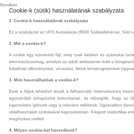
Rendben
Cookie-k (sütik) használatának szabályzata
1. Cookie-k használatának szabályzata
Ez a szabályzat az UFO Autósiskola (8000 Székesfehérvár, Sütő u. 
2. Mik a cookie-k?
A cookie egy kisméretű fájl, mely csak betűket és számokat tart
információcsomag, amelyet az adott webszerver küld a böngészőne
futtatható állományokat, vírusokat, illetve kémprogramokat (spy
3. Mire használhatóak a cookie-k?
Ezek a fájlok lehetővé teszik a felhasználó Internetezésre haszn
egyszerűbb böngészést biztosítanak, és elősegítik, hogy az U
kapcsolatos igények vagy a releváns reklámok. Ugyanakkor bizony
oldalhasználati szokásaival kapcsolatosan. A kapott statisztikai 
megőrzése mellett.
4. Milyen cookie-kat használunk?