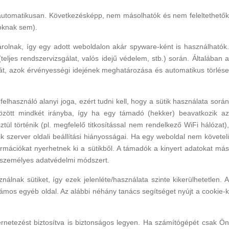
 automatikusan. Következésképp, nem másolhatók és nem feleltethetők
soknak sem).
árolnak, így egy adott weboldalon akár spyware-ként is használhatók.
eljes rendszervizsgálat, valós idejű védelem, stb.) során. Általában a
ását, azok érvényességi idejének meghatározása és automatikus törlése
használó alanyi joga, ezért tudni kell, hogy a sütik használata során
özött mindkét irányba, így ha egy támadó (hekker) beavatkozik az
tül történik (pl. megfelelő titkosítással nem rendelkező WiFi hálózat),
 szerver oldali beállítási hiányosságai. Ha egy weboldal nem követeli
rmációkat nyerhetnek ki a sütikből. A támadók a kinyert adatokat más
b személyes adatvédelmi módszert.
lnak sütiket, így ezek jelenléte/használata szinte kikerülhetetlen. A
zámos egyéb oldal. Az alábbi néhány tanács segítséget nyújt a cookie-k
netezést biztosítva is biztonságos legyen. Ha számítógépét csak Ön