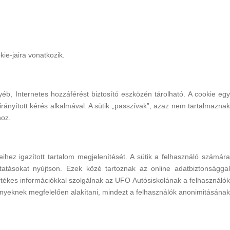
ie-jaira vonatkozik.
éb, Internetes hozzáférést biztosító eszközén tárolható. A cookie egy
ányított kérés alkalmával. A sütik „passzívak”, azaz nem tartalmaznak
hoz.
eihez igazított tartalom megjelenítését. A sütik a felhasználó számára
atásokat nyújtson. Ezek közé tartoznak az online adatbiztonsággal
rtékes információkkal szolgálnak az UFO Autósiskolának a felhasználók
igényeknek megfelelően alakítani, mindezt a felhasználók anonimitásának