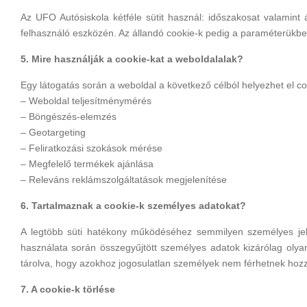
Az UFO Autósiskola kétféle sütit használ: időszakosat valamint
felhasználó eszközén. Az állandó cookie-k pedig a paraméterükbe
5. Mire használják a cookie-kat a weboldalalak?
Egy látogatás során a weboldal a következő célból helyezhet el co
– Weboldal teljesítménymérés
– Böngészés-elemzés
– Geotargeting
– Feliratkozási szokások mérése
– Megfelelő termékek ajánlása
– Releváns reklámszolgáltatások megjelenítése
6. Tartalmaznak a cookie-k személyes adatokat?
A legtöbb süti hatékony működéséhez semmilyen személyes jel
használata során összegyűjtött személyes adatok kizárólag oly
tárolva, hogy azokhoz jogosulatlan személyek nem férhetnek hoz
7. A cookie-k törlése