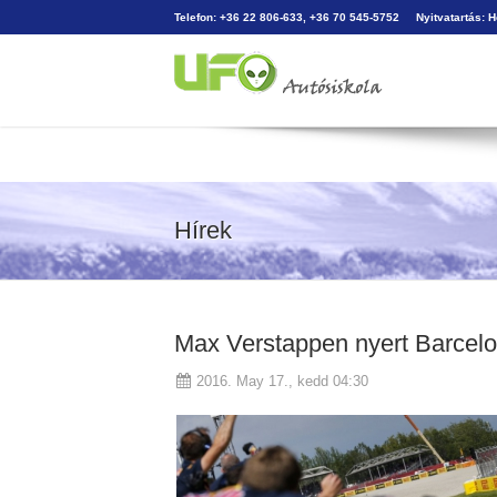
Telefon: +36 22 806-633, +36 70 545-5752
Nyitvatartás: 
Hírek
Max Verstappen nyert Barcel
2016. May 17., kedd 04:30