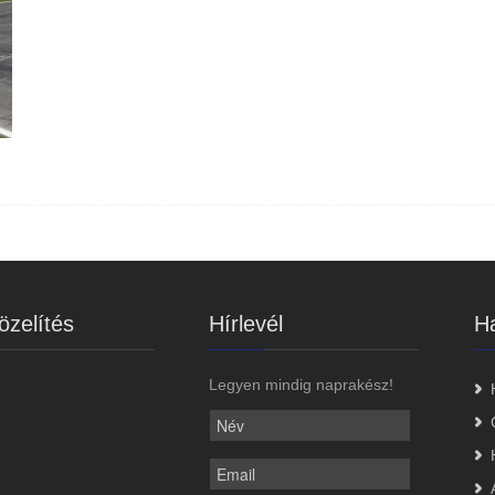
zelítés
Hírlevél
Ha
Legyen mindig naprakész!