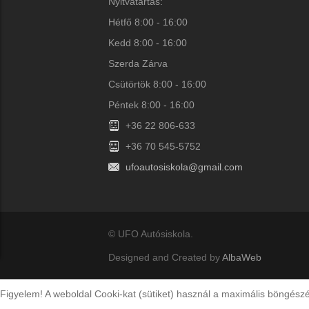
Nyitvatartás:
Hétfő 8:00 - 16:00
Kedd 8:00 - 16:00
Szerda Zárva
Csütörtök 8:00 - 16:00
Péntek 8:00 - 16:00
+36 22 806-633
+36 70 545-5752
ufoautosiskola@gmail.com
© UFO Autósiskola.
Designed and Created by
AlbaWeb
Figyelem! A weboldal Cooki-kat (sütiket) használ a maximális böngés