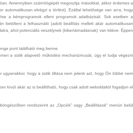
atkozóan. Amennyiben számítógépét megosztja másokkal, akkor érdemes a
 automatikusan elvégzi a törlést). Ezáltal lehetősége van arra, hogy
sítse a kémprogramok elleni programok adatbázisát. Sok esetben a
 betölteni a felhasználó (adott beállítás mellett akár automatikusan
dalra, ahol potenciális veszélynek (kibertámadásnak) van kitéve. Éppen
yenge pont található meg benne.
smeri a sütik alapvető működési mechanizmusát, úgy el tudja végezni
i ugyanakkor, hogy a sütik tiltása nem jelenti azt, hogy Ön többé nem
 kívül akár az is beállítható, hogy csak adott weboldaltól fogadjon el
böngészőben rendszerint az „Opciók” vagy „Beállítások” menün belül