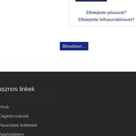
Elfelejtette jelszavát?
Elfelejtette felhasználónevét?
Bővebben...
sznos linkek
Hírek
Céginformációk
Használati feltételek
Adatvédelem