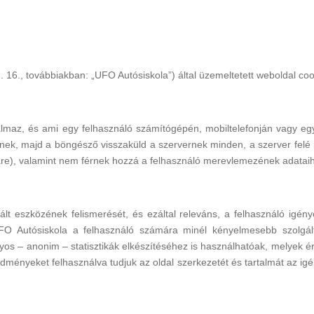
16., továbbiakban: „UFO Autósiskola”) által üzemeltetett weboldal cook
almaz, és ami egy felhasználó számítógépén, mobiltelefonján vagy egy
k, majd a böngésző visszaküld a szervernek minden, a szerver felé ir
ware), valamint nem férnek hozzá a felhasználó merevlemezének adatai
ált eszközének felismerését, és ezáltal releváns, a felhasználó igény
FO Autósiskola a felhasználó számára minél kényelmesebb szolgált
os – anonim – statisztikák elkészítéséhez is használhatóak, melyek é
eredményeket felhasználva tudjuk az oldal szerkezetét és tartalmát az 