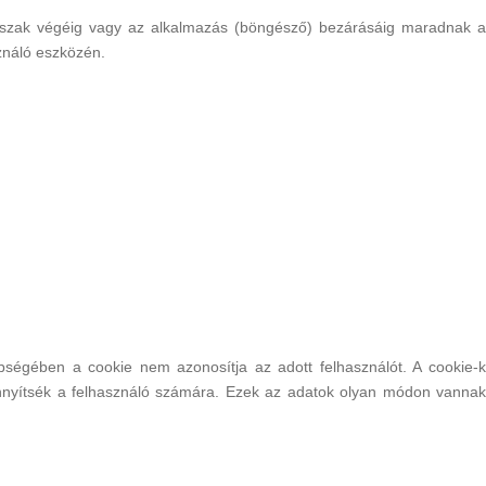
t időszak végéig vagy az alkalmazás (böngésző) bezárásáig maradnak a
ználó eszközén.
égében a cookie nem azonosítja az adott felhasználót. A cookie-k
könnyítsék a felhasználó számára. Ezek az adatok olyan módon vannak