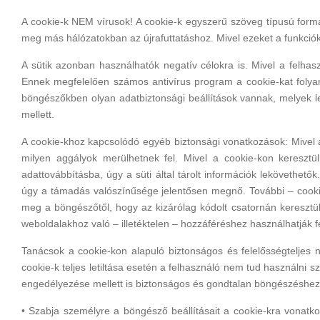
A cookie-k NEM vírusok! A cookie-k egyszerű szöveg típusú form
meg más hálózatokban az újrafuttatáshoz. Mivel ezeket a funkció
A sütik azonban használhatók negatív célokra is. Mivel a felhas
Ennek megfelelően számos antivírus program a cookie-kat folyamat
böngészőkben olyan adatbiztonsági beállítások vannak, melyek le
mellett.
A cookie-khoz kapcsolódó egyéb biztonsági vonatkozások: Mivel a
milyen aggályok merülhetnek fel. Mivel a cookie-kon kereszt
adattovábbításba, úgy a süti által tárolt információk lekövethető
úgy a támadás valószínűsége jelentősen megnő. További – cookie-k
meg a böngészőtől, hogy az kizárólag kódolt csatornán keresztül
weboldalakhoz való – illetéktelen – hozzáféréshez használhatják
Tanácsok a cookie-kon alapuló biztonságos és felelősségteljes n
cookie-k teljes letiltása esetén a felhasználó nem tud használni
engedélyezése mellett is biztonságos és gondtalan böngészéshez
• Szabja személyre a böngésző beállításait a cookie-kra vonat