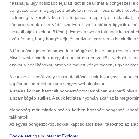
használja, úgy hosszabb lejárati időt is beállíthat a böngészés
böngésző által megjegyzett adatokat minden használatot követően
biztonságos keretek között látogasson meg olyan oldalakat, 
kémprogramok ellen védő szoftverek valós időben figyelik a bön
blokkolhatják azok betöltését). Ennek a szolgáltatásnak köszönhe
ezért fontos, hogy böngészője és antivírus programja is mindig az 
A támadások jelentős hányada a böngésző biztonsági résein keresz
Mivel szinte minden nagyobb hazai és nemzetközi weboldal haszn
azokat a beállításokat, amelyek mellett kényelmesen, ugyanakkor
A cookie-k tiltását vagy visszautasítását csak bizonyos – nehez
kap/lát online reklámokat az egyes weboldalakon.
A széles körben használt böngészőprogramokban elérhető olyan beál
a számítógép sütiket. A sütik letiltása nyomán akár az is megtö
Manapság már minden széles körben használt böngésző lehetőség
találhatók.
Az egyes böngésző-típusokkal kapcsolatos beállításokhoz az alábbi
Cookie settings in Internet Explorer