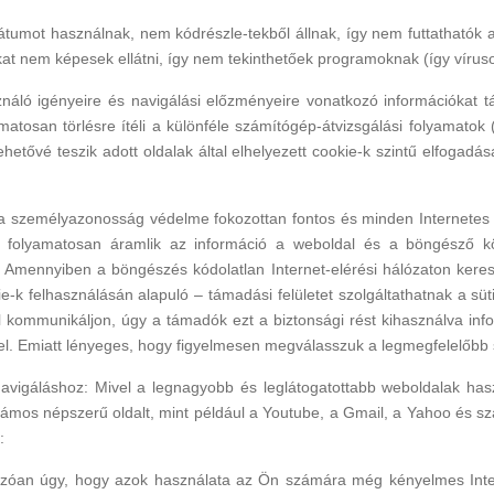
átumot használnak, nem kódrészle-tekből állnak, így nem futtathatók
kat nem képesek ellátni, így nem tekinthetőek programoknak (így víru
ználó igényeire és navigálási előzményeire vonatkozó információkat t
osan törlésre ítéli a különféle számítógép-átvizsgálási folyamatok (t
hetővé teszik adott oldalak által elhelyezett cookie-k szintű elfogad
 személyazonosság védelme fokozottan fontos és minden Internetes fel
ül folyamatosan áramlik az információ a weboldal és a böngésző k
k. Amennyiben a böngészés kódolatlan Internet-elérési hálózaton keresz
 felhasználásán alapuló – támadási felületet szolgáltathatnak a sütik
 kommunikáljon, úgy a támadók ezt a biztonsági rést kihasználva info
 fel. Emiatt lényeges, hogy figyelmesen megválasszuk a legmegfelelőb
avigáláshoz: Mivel a legnagyobb és leglátogatottabb weboldalak haszná
 számos népszerű oldalt, mint például a Youtube, a Gmail, a Yahoo és s
:
kozóan úgy, hogy azok használata az Ön számára még kényelmes Inter