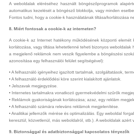
A weboldalak eléréséhez használt böngészőprogramok alapérte
automatikus kezelését a böngésző blokkolja, vagy minden esetben é
Fontos tudni, hogy a cookie-k használatának tiltása/korlátozása n
8. Miért fontosak a cookie-k az interneten?
A cookie-k az Internet hatékony működésének központi elemét k
korlátozása, vagy tiltása lehetetlenné teheti bizonyos weboldalak 
a megjelenő reklámok nem veszik figyelembe a böngészési szoká
azonosítása egy felhasználói felület segítségével):
• A felhasználó igényeihez igazított tartalmak, szolgáltatások, te
• A felhasználó érdeklődési köre szerint kialakított ajánlatok.
• Jelszavak megjegyzése.
• Internetes tartalmakra vonatkozó gyermekvédelmi szűrők megjeg
• Reklámok gyakoriságának korlátozása; azaz, egy reklám megjel
• A felhasználó számára releváns reklámok megjelenítése.
• Analitikai jellemzők mérése és optimalizálás. Egy weboldal forg
keresztül, közvetlenül, más weboldalról, stb.). A weboldalak azért
9. Biztonsággal és adatbiztonsággal kapcsolatos tényezők