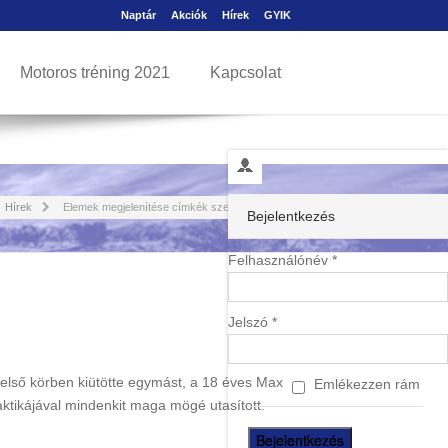
Naptár
Akciók
Hírek
GYIK
Motoros tréning 2021
Kapcsolat
Hírek
Elemek megjelenítése címkék szerint: Max
Bejelentkezés
Felhasználónév *
Jelszó *
első körben kiütötte egymást, a 18 éves Max
Emlékezzen rám
aktikájával mindenkit maga mögé utasított.