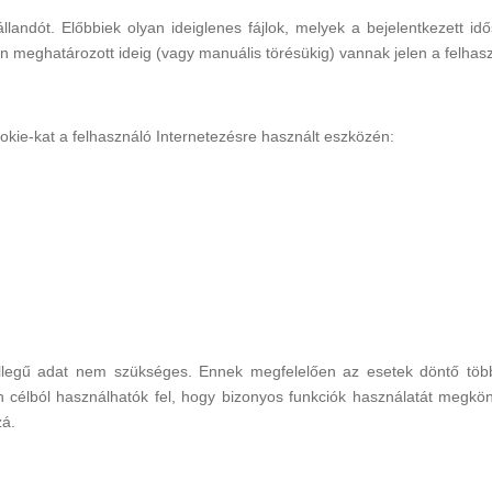
 állandót. Előbbiek olyan ideiglenes fájlok, melyek a bejelentkezet
n meghatározott ideig (vagy manuális törésükig) vannak jelen a felhas
okie-kat a felhasználó Internetezésre használt eszközén:
legű adat nem szükséges. Ennek megfelelően az esetek döntő többs
an célból használhatók fel, hogy bizonyos funkciók használatát meg
zá.