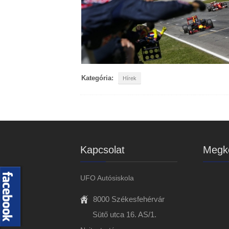
Kategória:
Hírek
Kapcsolat
Megkö
UFO Autósiskola
8000 Székesfehérvár
Sütő utca 16. AS/1.