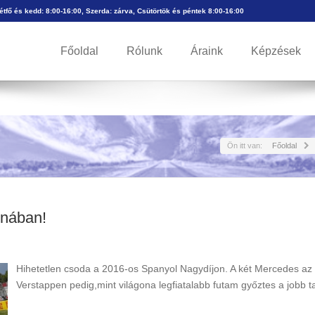
Hétfő és kedd: 8:00-16:00, Szerda: zárva, Csütörtök és péntek 8:00-16:00
Főoldal
Rólunk
Áraink
Képzések
Ön itt van:
Főoldal
onában!
Hihetetlen csoda a 2016-os Spanyol Nagydíjon. A két Mercedes az 
Verstappen pedig,mint világona legfiatalabb futam győztes a jobb t