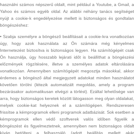
használni számos népszerű oldalt, mint például a Youtube, a Gmail, a
Yahoo és számos egyéb oldal. Az alábbi néhány tanács segítséget
nyújt a cookie-k engedélyezése mellett is biztonságos és gondtalan
böngészéshez:
• Szabja személyre a böngésző beállításait a cookie-kra vonatkozóan
úgy, hogy azok használata az Ön számára még kényelmes
Internetezést biztosítva is biztonságos legyen. Ha számítógépét csak
Ön használja, úgy hosszabb lejárati időt is beállíthat a böngészési
előzmények rögzítésére, illetve a személyes adatok eltárolására
vonatkozóan. Amennyiben számítógépét megosztja másokkal, akkor
érdemes a böngésző által megjegyzett adatokat minden használatot
követően törölni (létezik automatizált megoldás, amely a program
bezárásakor automatikusan elvégzi a törlést). Ezáltal lehetősége van
arra, hogy biztonságos keretek között látogasson meg olyan oldalakat,
melyek cookie-kat helyeznek el a számítógépen. Rendszeresen
frissítse a kémprogramok elleni programok adatbázisát. Sok esetben a
kémprogramok ellen védő szoftverek valós időben figyelik a
böngészést és figyelmeztetnek, amennyiben nem biztonságos oldalt
kíván betölteni a felhasználó (adott beállítás mellett akár