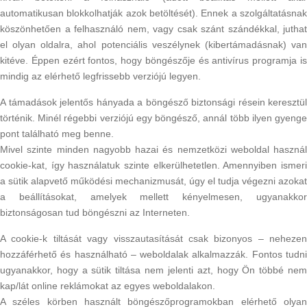
automatikusan blokkolhatják azok betöltését). Ennek a szolgáltatásnak
köszönhetően a felhasználó nem, vagy csak szánt szándékkal, juthat
el olyan oldalra, ahol potenciális veszélynek (kibertámadásnak) van
kitéve. Éppen ezért fontos, hogy böngészője és antivírus programja is
mindig az elérhető legfrissebb verziójú legyen.
A támadások jelentős hányada a böngésző biztonsági résein keresztül
történik. Minél régebbi verziójú egy böngésző, annál több ilyen gyenge
pont található meg benne.
Mivel szinte minden nagyobb hazai és nemzetközi weboldal használ
cookie-kat, így használatuk szinte elkerülhetetlen. Amennyiben ismeri
a sütik alapvető működési mechanizmusát, úgy el tudja végezni azokat
a beállításokat, amelyek mellett kényelmesen, ugyanakkor
biztonságosan tud böngészni az Interneten.
A cookie-k tiltását vagy visszautasítását csak bizonyos – nehezen
hozzáférhető és használható – weboldalak alkalmazzák. Fontos tudni
ugyanakkor, hogy a sütik tiltása nem jelenti azt, hogy Ön többé nem
kap/lát online reklámokat az egyes weboldalakon.
A széles körben használt böngészőprogramokban elérhető olyan