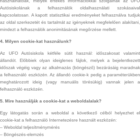
használhatóak, melyek értékes információkkal szolgálnak az UFO
Autósiskolának a felhasználók oldalhasználati szokásaival
kapcsolatosan. A kapott statisztikai eredményeket felhasználva tudjuk
az oldal szerkezetét és tartalmát az igényeknek megfelelően alakítani,
mindezt a felhasználók anonimitásának megőrzése mellett.
4. Milyen cookie-kat használunk?
Az UFO Autósiskola kétféle sütit használ: időszakosat valamint
állandót. Előbbiek olyan ideiglenes fájlok, melyek a bejelentkezett
időszak végéig vagy az alkalmazás (böngésző) bezárásáig maradnak
a felhasználó eszközén. Az állandó cookie-k pedig a paraméterükben
meghatározott ideig (vagy manuális törésükig) vannak jelen a
felhasználó eszközén.
5. Mire használják a cookie-kat a weboldalalak?
Egy látogatás során a weboldal a következő célból helyezhet el
cookie-kat a felhasználó Internetezésre használt eszközén:
– Weboldal teljesítménymérés
– Böngészés-elemzés