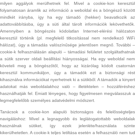
milyen aggályok merülhetnek fel. Mivel a cookie-kon keresztül
folyamatosan áramlik az információ a weboldal és a böngésző között
mindkét irányba, így ha egy támadó (hekker) beavatkozik az
adattovábbításba, úgy a süti által tárolt információk lekövethetők.
Amennyiben a böngészés kódolatlan Internet-elérési hálózaton
keresztül történik (pl. megfelelő titkosítással nem rendelkező WiFi
hálózat), úgy a támadás valószínűsége jelentősen megnő. További –
cookie-k felhasználásán alapuló – támadási felületet szolgáltathatnak
a sütik szerver oldali beállítási hiányosságai. Ha egy weboldal nem
követeli meg a böngészőtől, hogy az kizárólag kódolt csatornán
keresztül kommunikáljon, úgy a támadók ezt a biztonsági rést
kihasználva információkat nyerhetnek ki a sütikből. A támadók a kinyert
adatokat más weboldalakhoz való – illetéktelen – hozzáféréshez
használhatják fel. Emiatt lényeges, hogy figyelmesen megválasszuk a
legmegfelelőbb személyes adatvédelmi módszert.
Tanácsok a cookie-kon alapuló biztonságos és felelősségteljes
navigáláshoz: Mivel a legnagyobb és leglátogatottabb weboldalak
használnak sütiket, így ezek jelenléte/használata szinte
kikerülhetetlen. A cookie-k teljes letiltása esetén a felhasználó nem tud