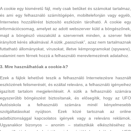
A cookie egy kisméretű fájl, mely csak betűket és számokat tartalmaz,
és ami egy felhasználó számítógépén, mobiltelefonján vagy egyéb,
Internetes hozzáférést biztosító eszközén tárolható. A cookie egy
információcsomag, amelyet az adott webszerver küld a böngészőnek,
majd a böngésző visszaküld a szervernek minden, a szerver felé
irányított kérés alkalmával. A sütik „passzívak”, azaz nem tartalmaznak
futtatható állományokat, vírusokat, illetve kémprogramokat (spyware),
valamint nem férnek hozzá a felhasználó merevlemezének adataihoz.
3. Mire használhatóak a cookie-k?
Ezek a fájlok lehetővé teszik a felhasználó Internetezésre használt
eszközének felismerését, és ezáltal releváns, a felhasználó igényeihez
igazított tartalom megjelenítését. A sütik a felhasználó számára
egyszerűbb böngészést biztosítanak, és elősegítik, hogy az UFO
Autósiskola a felhasználó számára minél kényelmesebb
szolgáltatásokat nyújtson. Ezek közé tartoznak az online
adatbiztonsággal kapcsolatos igények vagy a releváns reklámok.
Ugyanakkor bizonyos – anonim – statisztikák elkészítéséhez is