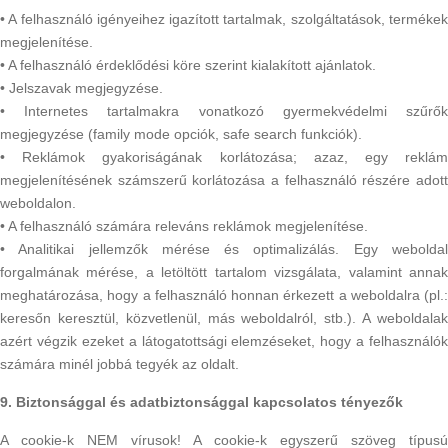
• A felhasználó igényeihez igazított tartalmak, szolgáltatások, termékek
megjelenítése.
• A felhasználó érdeklődési köre szerint kialakított ajánlatok.
• Jelszavak megjegyzése.
• Internetes tartalmakra vonatkozó gyermekvédelmi szűrők
megjegyzése (family mode opciók, safe search funkciók).
• Reklámok gyakoriságának korlátozása; azaz, egy reklám
megjelenítésének számszerű korlátozása a felhasználó részére adott
weboldalon.
• A felhasználó számára releváns reklámok megjelenítése.
• Analitikai jellemzők mérése és optimalizálás. Egy weboldal
forgalmának mérése, a letöltött tartalom vizsgálata, valamint annak
meghatározása, hogy a felhasználó honnan érkezett a weboldalra (pl.:
keresőn keresztül, közvetlenül, más weboldalról, stb.). A weboldalak
azért végzik ezeket a látogatottsági elemzéseket, hogy a felhasználók
számára minél jobbá tegyék az oldalt.
9. Biztonsággal és adatbiztonsággal kapcsolatos tényezők
A cookie-k NEM vírusok! A cookie-k egyszerű szöveg típusú