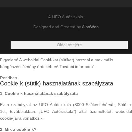
© UFO Autósiskola.
Designed and Created by
AlbaWeb
Oldal tetejére
Figyelem! A weboldal Cooki-kat (sütiket) használ a maximális
böngészési élmény érdekében!
További információ
Rendben
Cookie-k (sütik) használatának szabályzata
1. Cookie-k használatának szabályzata
Ez a szabályzat az UFO Autósiskola (8000 Székesfehérvár, Sütő u.
16., továbbiakban: „UFO Autósiskola”) által üzemeltetett weboldal
cookie-jaira vonatkozik.
2. Mik a cookie-k?