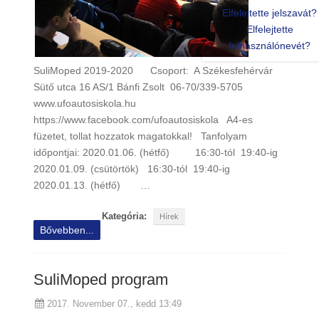
Elfelejtette jelszavát?
Elfelejtette
felhasználónevét?
SuliMoped 2019-2020 Csoport: A Székesfehérvár
Sütő utca 16 AS/1 Bánfi Zsolt 06-70/339-5705
www.ufoautosiskola.hu
https://www.facebook.com/ufoautosiskola A4-es
füzetet, tollat hozzatok magatokkal! Tanfolyam
időpontjai: 2020.01.06. (hétfő) 16:30-tól 19:40-ig
2020.01.09. (csütörtök) 16:30-tól 19:40-ig
2020.01.13. (hétfő) …
Kategória:
Hírek
Bővebben...
SuliMoped program
2017. November 07., kedd 13:49