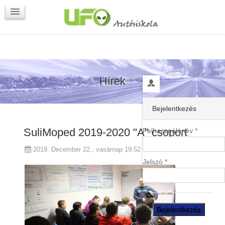
Programok
Kapcsolat
Hírek
Bejelentkezés
SuliMoped 2019-2020 "A" csoport
Felhasználónév *
2019. December 22., vasárnap 19:52
Jelszó *