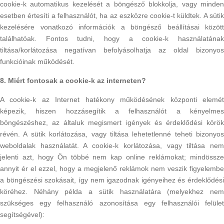
cookie-k automatikus kezelését a böngésző blokkolja, vagy minden
esetben értesíti a felhasználót, ha az eszközre cookie-t küldtek. A sütik
kezelésére vonatkozó információk a böngésző beállításai között
találhatóak. Fontos tudni, hogy a cookie-k használatának
tiltása/korlátozása negatívan befolyásolhatja az oldal bizonyos
funkcióinak működését.
8. Miért fontosak a cookie-k az interneten?
A cookie-k az Internet hatékony működésének központi elemét
képezik, hiszen hozzásegítik a felhasználót a kényelmes
böngészéshez, az általuk megismert igények és érdeklődési körök
révén. A sütik korlátozása, vagy tiltása lehetetlenné teheti bizonyos
weboldalak használatát. A cookie-k korlátozása, vagy tiltása nem
jelenti azt, hogy Ön többé nem kap online reklámokat; mindössze
annyit ér el ezzel, hogy a megjelenő reklámok nem veszik figyelembe
a böngészési szokásait, így nem igazodnak igényeihez és érdeklődési
köréhez. Néhány példa a sütik használatára (melyekhez nem
szükséges egy felhasználó azonosítása egy felhasználói felület
segítségével):