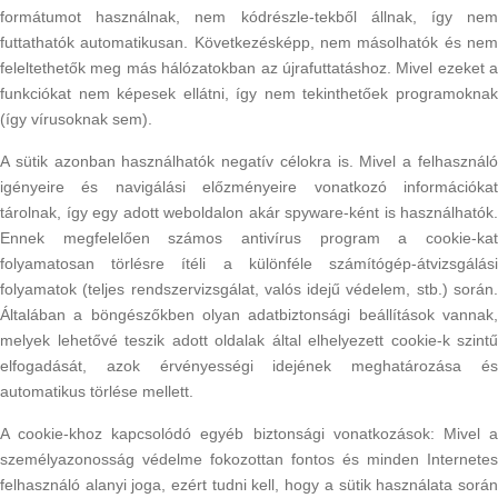
formátumot használnak, nem kódrészle-tekből állnak, így nem
futtathatók automatikusan. Következésképp, nem másolhatók és nem
feleltethetők meg más hálózatokban az újrafuttatáshoz. Mivel ezeket a
funkciókat nem képesek ellátni, így nem tekinthetőek programoknak
(így vírusoknak sem).
A sütik azonban használhatók negatív célokra is. Mivel a felhasználó
igényeire és navigálási előzményeire vonatkozó információkat
tárolnak, így egy adott weboldalon akár spyware-ként is használhatók.
Ennek megfelelően számos antivírus program a cookie-kat
folyamatosan törlésre ítéli a különféle számítógép-átvizsgálási
folyamatok (teljes rendszervizsgálat, valós idejű védelem, stb.) során.
Általában a böngészőkben olyan adatbiztonsági beállítások vannak,
melyek lehetővé teszik adott oldalak által elhelyezett cookie-k szintű
elfogadását, azok érvényességi idejének meghatározása és
automatikus törlése mellett.
A cookie-khoz kapcsolódó egyéb biztonsági vonatkozások: Mivel a
személyazonosság védelme fokozottan fontos és minden Internetes
felhasználó alanyi joga, ezért tudni kell, hogy a sütik használata során