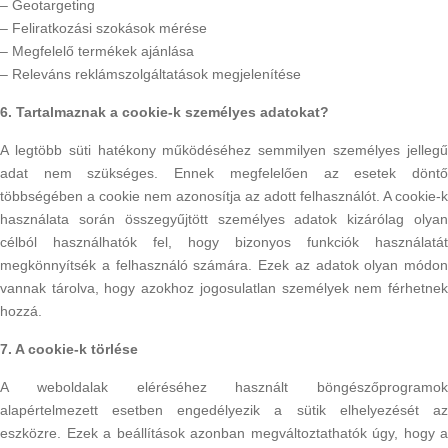
– Geotargeting
– Feliratkozási szokások mérése
– Megfelelő termékek ajánlása
– Releváns reklámszolgáltatások megjelenítése
6. Tartalmaznak a cookie-k személyes adatokat?
A legtöbb süti hatékony működéséhez semmilyen személyes jellegű
adat nem szükséges. Ennek megfelelően az esetek döntő
többségében a cookie nem azonosítja az adott felhasználót. A cookie-k
használata során összegyűjtött személyes adatok kizárólag olyan
célból használhatók fel, hogy bizonyos funkciók használatát
megkönnyítsék a felhasználó számára. Ezek az adatok olyan módon
vannak tárolva, hogy azokhoz jogosulatlan személyek nem férhetnek
hozzá.
7. A cookie-k törlése
A weboldalak eléréséhez használt böngészőprogramok
alapértelmezett esetben engedélyezik a sütik elhelyezését az
eszközre. Ezek a beállítások azonban megváltoztathatók úgy, hogy a