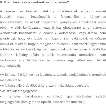
8. Miért fontosak a cookie-k az interneten?
A cookie-k az Internet hatékony működésének központi elemét
képezik, hiszen hozzásegítik a felhasználót a kényelmes
böngészéshez, az általuk megismert igények és érdeklődési körök
révén. A sütik korlátozása, vagy tiltása lehetetlenné teheti bizonyos
weboldalak használatát. A cookie-k korlátozása, vagy tiltása nem
jelenti azt, hogy Ön többé nem kap online reklámokat; mindössze
annyit ér el ezzel, hogy a megjelenő reklámok nem veszik figyelembe
a böngészési szokásait, így nem igazodnak igényeihez és érdeklődési
köréhez. Néhány példa a sütik használatára (melyekhez nem
szükséges egy felhasználó azonosítása egy felhasználói felület
segítségével):
• A felhasználó igényeihez igazított tartalmak, szolgáltatások, termékek
megjelenítése.
• A felhasználó érdeklődési köre szerint kialakított ajánlatok.
• Jelszavak megjegyzése.
• Internetes tartalmakra vonatkozó gyermekvédelmi szűrők
megjegyzése (family mode opciók, safe search funkciók).