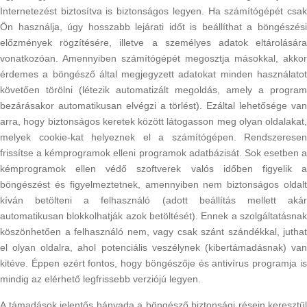
Internetezést biztosítva is biztonságos legyen. Ha számítógépét csak
Ön használja, úgy hosszabb lejárati időt is beállíthat a böngészési
előzmények rögzítésére, illetve a személyes adatok eltárolására
vonatkozóan. Amennyiben számítógépét megosztja másokkal, akkor
érdemes a böngésző által megjegyzett adatokat minden használatot
követően törölni (létezik automatizált megoldás, amely a program
bezárásakor automatikusan elvégzi a törlést). Ezáltal lehetősége van
arra, hogy biztonságos keretek között látogasson meg olyan oldalakat,
melyek cookie-kat helyeznek el a számítógépen. Rendszeresen
frissítse a kémprogramok elleni programok adatbázisát. Sok esetben a
kémprogramok ellen védő szoftverek valós időben figyelik a
böngészést és figyelmeztetnek, amennyiben nem biztonságos oldalt
kíván betölteni a felhasználó (adott beállítás mellett akár
automatikusan blokkolhatják azok betöltését). Ennek a szolgáltatásnak
köszönhetően a felhasználó nem, vagy csak szánt szándékkal, juthat
el olyan oldalra, ahol potenciális veszélynek (kibertámadásnak) van
kitéve. Éppen ezért fontos, hogy böngészője és antivírus programja is
mindig az elérhető legfrissebb verziójú legyen.
A támadások jelentős hányada a böngésző biztonsági résein keresztül