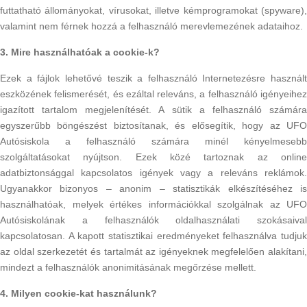
futtatható állományokat, vírusokat, illetve kémprogramokat (spyware),
valamint nem férnek hozzá a felhasználó merevlemezének adataihoz.
3. Mire használhatóak a cookie-k?
Ezek a fájlok lehetővé teszik a felhasználó Internetezésre használt
eszközének felismerését, és ezáltal releváns, a felhasználó igényeihez
igazított tartalom megjelenítését. A sütik a felhasználó számára
egyszerűbb böngészést biztosítanak, és elősegítik, hogy az UFO
Autósiskola a felhasználó számára minél kényelmesebb
szolgáltatásokat nyújtson. Ezek közé tartoznak az online
adatbiztonsággal kapcsolatos igények vagy a releváns reklámok.
Ugyanakkor bizonyos – anonim – statisztikák elkészítéséhez is
használhatóak, melyek értékes információkkal szolgálnak az UFO
Autósiskolának a felhasználók oldalhasználati szokásaival
kapcsolatosan. A kapott statisztikai eredményeket felhasználva tudjuk
az oldal szerkezetét és tartalmát az igényeknek megfelelően alakítani,
mindezt a felhasználók anonimitásának megőrzése mellett.
4. Milyen cookie-kat használunk?