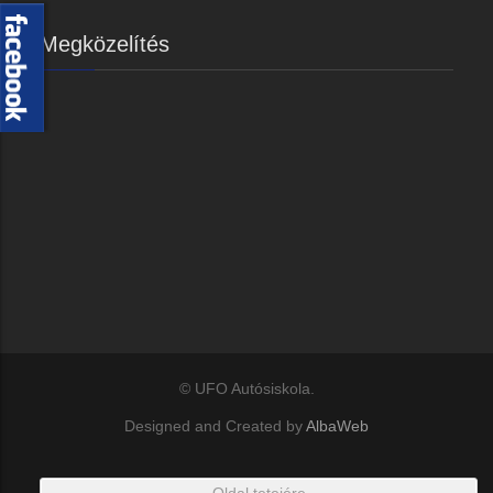
Megközelítés
© UFO Autósiskola.
Designed and Created by
AlbaWeb