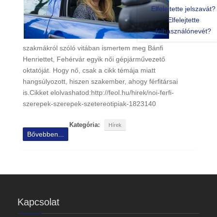
Elfelejtette jelszavát?
Elfelejtette
felhasználónevét?
szakmákról szóló vitában ismertem meg Bánfi
Henriettet, Fehérvár egyik női gépjárművezető
oktatóját. Hogy nő, csak a cikk témája miatt
hangsúlyozott, hiszen szakember, ahogy férfitársai
is.Cikket elolvashatod:http://feol.hu/hirek/noi-ferfi-
szerepek-szerepek-szetereotipiak-1823140
Kategória:
Hírek
Bővebben...
Kapcsolat