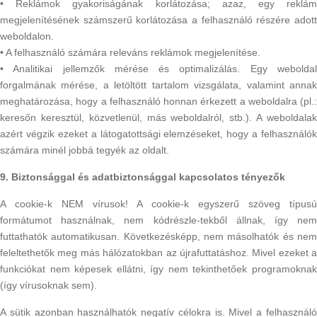
• Reklámok gyakoriságának korlátozása; azaz, egy reklám
megjelenítésének számszerű korlátozása a felhasználó részére adott
weboldalon.
• A felhasználó számára releváns reklámok megjelenítése.
• Analitikai jellemzők mérése és optimalizálás. Egy weboldal
forgalmának mérése, a letöltött tartalom vizsgálata, valamint annak
meghatározása, hogy a felhasználó honnan érkezett a weboldalra (pl.:
keresőn keresztül, közvetlenül, más weboldalról, stb.). A weboldalak
azért végzik ezeket a látogatottsági elemzéseket, hogy a felhasználók
számára minél jobbá tegyék az oldalt.
9. Biztonsággal és adatbiztonsággal kapcsolatos tényezők
A cookie-k NEM vírusok! A cookie-k egyszerű szöveg típusú
formátumot használnak, nem kódrészle-tekből állnak, így nem
futtathatók automatikusan. Következésképp, nem másolhatók és nem
feleltethetők meg más hálózatokban az újrafuttatáshoz. Mivel ezeket a
funkciókat nem képesek ellátni, így nem tekinthetőek programoknak
(így vírusoknak sem).
A sütik azonban használhatók negatív célokra is. Mivel a felhasználó