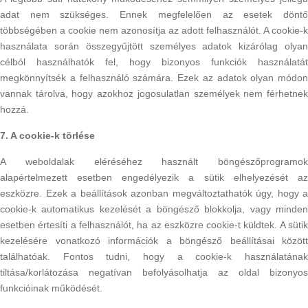
adat nem szükséges. Ennek megfelelően az esetek döntő
többségében a cookie nem azonosítja az adott felhasználót. A cookie-k
használata során összegyűjtött személyes adatok kizárólag olyan
célból használhatók fel, hogy bizonyos funkciók használatát
megkönnyítsék a felhasználó számára. Ezek az adatok olyan módon
vannak tárolva, hogy azokhoz jogosulatlan személyek nem férhetnek
hozzá.
7. A cookie-k törlése
A weboldalak eléréséhez használt böngészőprogramok
alapértelmezett esetben engedélyezik a sütik elhelyezését az
eszközre. Ezek a beállítások azonban megváltoztathatók úgy, hogy a
cookie-k automatikus kezelését a böngésző blokkolja, vagy minden
esetben értesíti a felhasználót, ha az eszközre cookie-t küldtek. A sütik
kezelésére vonatkozó információk a böngésző beállításai között
találhatóak. Fontos tudni, hogy a cookie-k használatának
tiltása/korlátozása negatívan befolyásolhatja az oldal bizonyos
funkcióinak működését.