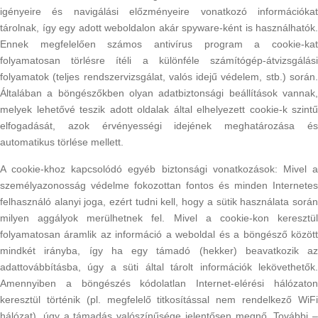
igényeire és navigálási előzményeire vonatkozó információkat
tárolnak, így egy adott weboldalon akár spyware-ként is használhatók.
Ennek megfelelően számos antivírus program a cookie-kat
folyamatosan törlésre ítéli a különféle számítógép-átvizsgálási
folyamatok (teljes rendszervizsgálat, valós idejű védelem, stb.) során.
Általában a böngészőkben olyan adatbiztonsági beállítások vannak,
melyek lehetővé teszik adott oldalak által elhelyezett cookie-k szintű
elfogadását, azok érvényességi idejének meghatározása és
automatikus törlése mellett.
A cookie-khoz kapcsolódó egyéb biztonsági vonatkozások: Mivel a
személyazonosság védelme fokozottan fontos és minden Internetes
felhasználó alanyi joga, ezért tudni kell, hogy a sütik használata során
milyen aggályok merülhetnek fel. Mivel a cookie-kon keresztül
folyamatosan áramlik az információ a weboldal és a böngésző között
mindkét irányba, így ha egy támadó (hekker) beavatkozik az
adattovábbításba, úgy a süti által tárolt információk lekövethetők.
Amennyiben a böngészés kódolatlan Internet-elérési hálózaton
keresztül történik (pl. megfelelő titkosítással nem rendelkező WiFi
hálózat), úgy a támadás valószínűsége jelentősen megnő. További –