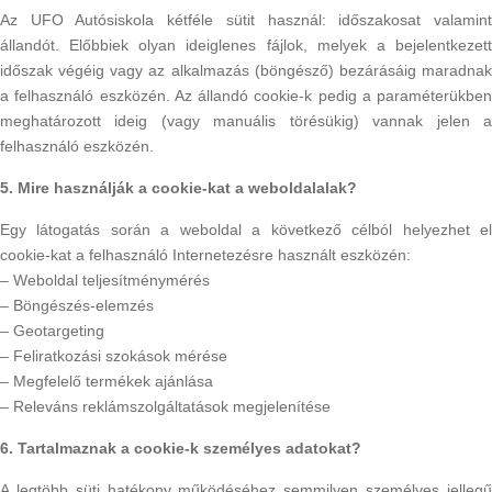
Az UFO Autósiskola kétféle sütit használ: időszakosat valamint
állandót. Előbbiek olyan ideiglenes fájlok, melyek a bejelentkezett
időszak végéig vagy az alkalmazás (böngésző) bezárásáig maradnak
a felhasználó eszközén. Az állandó cookie-k pedig a paraméterükben
meghatározott ideig (vagy manuális törésükig) vannak jelen a
felhasználó eszközén.
5. Mire használják a cookie-kat a weboldalalak?
Egy látogatás során a weboldal a következő célból helyezhet el
cookie-kat a felhasználó Internetezésre használt eszközén:
– Weboldal teljesítménymérés
– Böngészés-elemzés
– Geotargeting
– Feliratkozási szokások mérése
– Megfelelő termékek ajánlása
– Releváns reklámszolgáltatások megjelenítése
6. Tartalmaznak a cookie-k személyes adatokat?
A legtöbb süti hatékony működéséhez semmilyen személyes jellegű