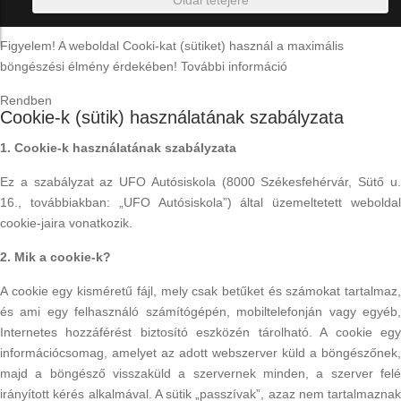
Oldal tetejére
Figyelem! A weboldal Cooki-kat (sütiket) használ a maximális
böngészési élmény érdekében!
További információ
Rendben
Cookie-k (sütik) használatának szabályzata
1. Cookie-k használatának szabályzata
Ez a szabályzat az UFO Autósiskola (8000 Székesfehérvár, Sütő u.
16., továbbiakban: „UFO Autósiskola”) által üzemeltetett weboldal
cookie-jaira vonatkozik.
2. Mik a cookie-k?
A cookie egy kisméretű fájl, mely csak betűket és számokat tartalmaz,
és ami egy felhasználó számítógépén, mobiltelefonján vagy egyéb,
Internetes hozzáférést biztosító eszközén tárolható. A cookie egy
információcsomag, amelyet az adott webszerver küld a böngészőnek,
majd a böngésző visszaküld a szervernek minden, a szerver felé
irányított kérés alkalmával. A sütik „passzívak”, azaz nem tartalmaznak