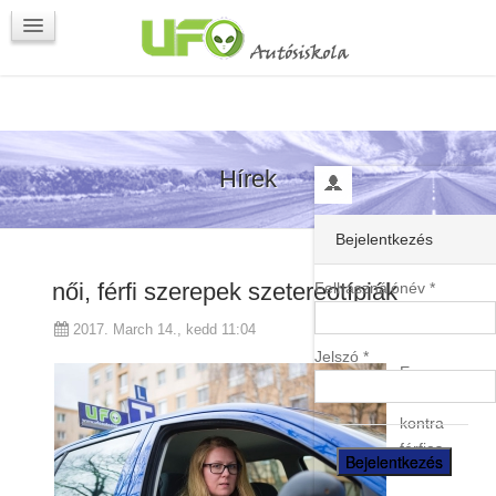
Programok
Kapcsolat
Hírek
Bejelentkezés
női, férfi szerepek szetereotípiák
Felhasználónév *
2017. March 14., kedd 11:04
Jelszó *
Egy
nőies
kontra
férfias