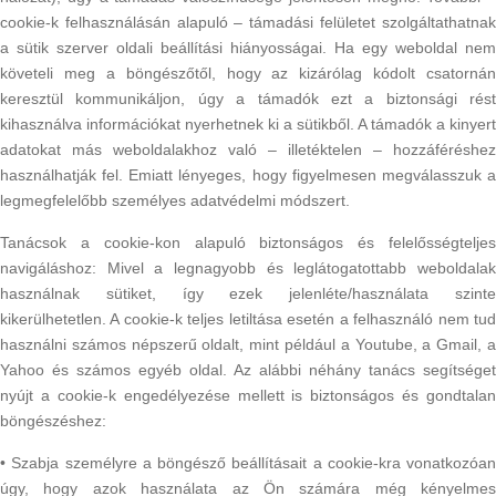
cookie-k felhasználásán alapuló – támadási felületet szolgáltathatnak
a sütik szerver oldali beállítási hiányosságai. Ha egy weboldal nem
követeli meg a böngészőtől, hogy az kizárólag kódolt csatornán
keresztül kommunikáljon, úgy a támadók ezt a biztonsági rést
kihasználva információkat nyerhetnek ki a sütikből. A támadók a kinyert
adatokat más weboldalakhoz való – illetéktelen – hozzáféréshez
használhatják fel. Emiatt lényeges, hogy figyelmesen megválasszuk a
legmegfelelőbb személyes adatvédelmi módszert.
Tanácsok a cookie-kon alapuló biztonságos és felelősségteljes
navigáláshoz: Mivel a legnagyobb és leglátogatottabb weboldalak
használnak sütiket, így ezek jelenléte/használata szinte
kikerülhetetlen. A cookie-k teljes letiltása esetén a felhasználó nem tud
használni számos népszerű oldalt, mint például a Youtube, a Gmail, a
Yahoo és számos egyéb oldal. Az alábbi néhány tanács segítséget
nyújt a cookie-k engedélyezése mellett is biztonságos és gondtalan
böngészéshez:
• Szabja személyre a böngésző beállításait a cookie-kra vonatkozóan
úgy, hogy azok használata az Ön számára még kényelmes