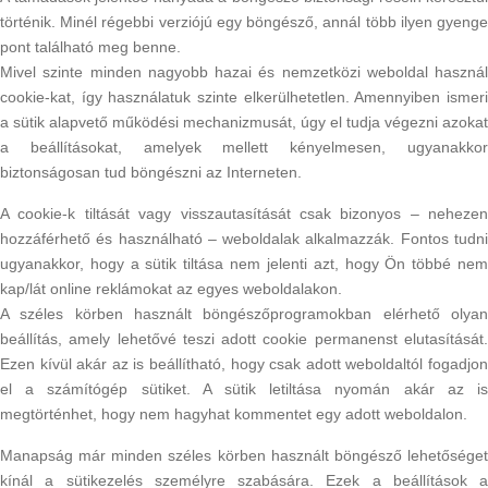
történik. Minél régebbi verziójú egy böngésző, annál több ilyen gyenge
pont található meg benne.
Mivel szinte minden nagyobb hazai és nemzetközi weboldal használ
cookie-kat, így használatuk szinte elkerülhetetlen. Amennyiben ismeri
a sütik alapvető működési mechanizmusát, úgy el tudja végezni azokat
a beállításokat, amelyek mellett kényelmesen, ugyanakkor
biztonságosan tud böngészni az Interneten.
A cookie-k tiltását vagy visszautasítását csak bizonyos – nehezen
hozzáférhető és használható – weboldalak alkalmazzák. Fontos tudni
ugyanakkor, hogy a sütik tiltása nem jelenti azt, hogy Ön többé nem
kap/lát online reklámokat az egyes weboldalakon.
A széles körben használt böngészőprogramokban elérhető olyan
beállítás, amely lehetővé teszi adott cookie permanenst elutasítását.
Ezen kívül akár az is beállítható, hogy csak adott weboldaltól fogadjon
el a számítógép sütiket. A sütik letiltása nyomán akár az is
megtörténhet, hogy nem hagyhat kommentet egy adott weboldalon.
Manapság már minden széles körben használt böngésző lehetőséget
kínál a sütikezelés személyre szabására. Ezek a beállítások a