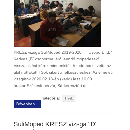
KRESZ vizsga SuliMoped 2019-2020 Csoport: „B”
Kedves „B” csoportba járó leendő mopedesek!
Visszajelzést kérek mindenkitől, h tudomásul vette az
alul írottakat!!! Sok sikert a felkészüléshez! Az elméleti
vizsgátok 2020.02.18-án (kedd) lesz 10.00
órakor Székesfehérvár, Sárkeresztúri út…
Kategória:
Hírek
Bővebben...
SuliMoped KRESZ vizsga "D"