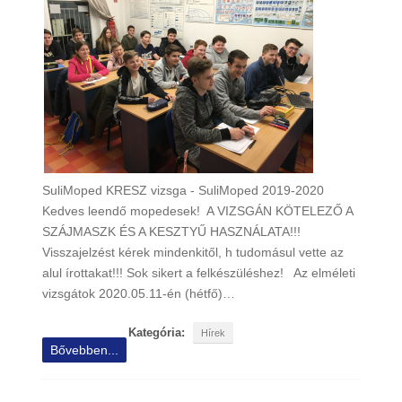
SuliMoped KRESZ vizsga - SuliMoped 2019-2020
Kedves leendő mopedesek! A VIZSGÁN KÖTELEZŐ A
SZÁJMASZK ÉS A KESZTYŰ HASZNÁLATA!!!
Visszajelzést kérek mindenkitől, h tudomásul vette az
alul írottakat!!! Sok sikert a felkészüléshez! Az elméleti
vizsgátok 2020.05.11-én (hétfő)…
Kategória:
Hírek
Bővebben...