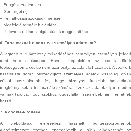
– Böngészés-elemzés
– Geotargeting
– Feliratkozási szokások mérése
– Megfelelő termékek ajánlása
– Releváns reklámszolgáltatások megjelenítése
6. Tartalmaznak a cookie-k személyes adatokat?
A legtöbb süti hatékony működéséhez semmilyen személyes jellegű
adat nem szükséges. Ennek megfelelően az esetek döntő
többségében a cookie nem azonosítja az adott felhasználót. A cookie-k
használata során összegyűjtött személyes adatok kizárólag olyan
célból használhatók fel, hogy bizonyos funkciók használatát
megkönnyítsék a felhasználó számára. Ezek az adatok olyan módon
vannak tárolva, hogy azokhoz jogosulatlan személyek nem férhetnek
hozzá.
7. A cookie-k törlése
A weboldalak eléréséhez használt böngészőprogramok
alapértelmezett esetben engedélyezik a sütik elhelyezését az