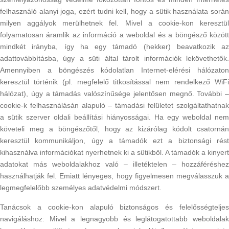
felhasználó alanyi joga, ezért tudni kell, hogy a sütik használata során
milyen aggályok merülhetnek fel. Mivel a cookie-kon keresztül
folyamatosan áramlik az információ a weboldal és a böngésző között
mindkét irányba, így ha egy támadó (hekker) beavatkozik az
adattovábbításba, úgy a süti által tárolt információk lekövethetők.
Amennyiben a böngészés kódolatlan Internet-elérési hálózaton
keresztül történik (pl. megfelelő titkosítással nem rendelkező WiFi
hálózat), úgy a támadás valószínűsége jelentősen megnő. További –
cookie-k felhasználásán alapuló – támadási felületet szolgáltathatnak
a sütik szerver oldali beállítási hiányosságai. Ha egy weboldal nem
követeli meg a böngészőtől, hogy az kizárólag kódolt csatornán
keresztül kommunikáljon, úgy a támadók ezt a biztonsági rést
kihasználva információkat nyerhetnek ki a sütikből. A támadók a kinyert
adatokat más weboldalakhoz való – illetéktelen – hozzáféréshez
használhatják fel. Emiatt lényeges, hogy figyelmesen megválasszuk a
legmegfelelőbb személyes adatvédelmi módszert.
Tanácsok a cookie-kon alapuló biztonságos és felelősségteljes
navigáláshoz: Mivel a legnagyobb és leglátogatottabb weboldalak