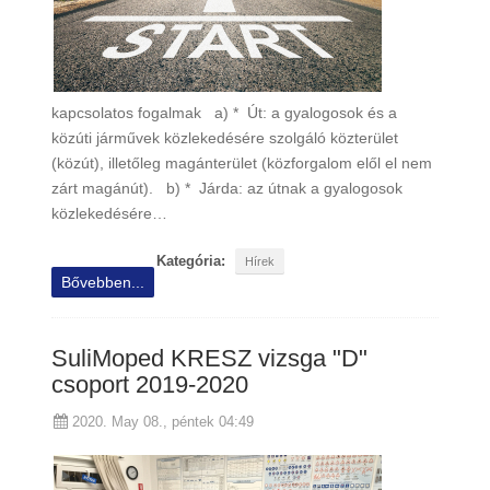
kapcsolatos fogalmak a) * Út: a gyalogosok és a
közúti járművek közlekedésére szolgáló közterület
(közút), illetőleg magánterület (közforgalom elől el nem
zárt magánút). b) * Járda: az útnak a gyalogosok
közlekedésére…
Kategória:
Hírek
Bővebben...
SuliMoped KRESZ vizsga "D"
csoport 2019-2020
2020. May 08., péntek 04:49