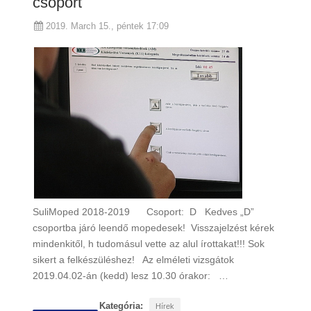
csoport
2019. March 15., péntek 17:09
SuliMoped 2018-2019 Csoport: D Kedves „D”
csoportba járó leendő mopedesek! Visszajelzést kérek
mindenkitől, h tudomásul vette az alul írottakat!!! Sok
sikert a felkészüléshez! Az elméleti vizsgátok
2019.04.02-án (kedd) lesz 10.30 órakor: …
Kategória:
Hírek