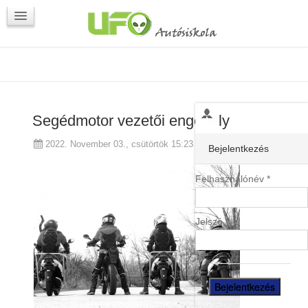
Programok
Kapcsolat
Segédmotor vezetői engedély
2022. November 03., csütörtök 15:23
Bejelentkezés
Felhasználónév *
Jelszó *