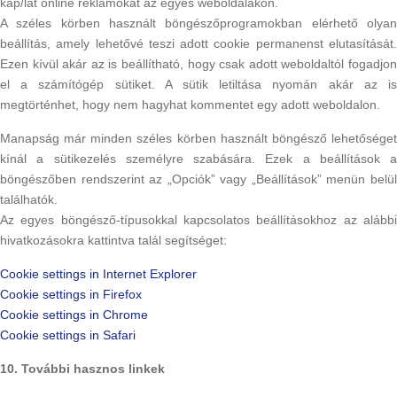
kap/lát online reklámokat az egyes weboldalakon.
A széles körben használt böngészőprogramokban elérhető olyan
beállítás, amely lehetővé teszi adott cookie permanenst elutasítását.
Ezen kívül akár az is beállítható, hogy csak adott weboldaltól fogadjon
el a számítógép sütiket. A sütik letiltása nyomán akár az is
megtörténhet, hogy nem hagyhat kommentet egy adott weboldalon.
Manapság már minden széles körben használt böngésző lehetőséget
kínál a sütikezelés személyre szabására. Ezek a beállítások a
böngészőben rendszerint az „Opciók” vagy „Beállítások” menün belül
találhatók.
Az egyes böngésző-típusokkal kapcsolatos beállításokhoz az alábbi
hivatkozásokra kattintva talál segítséget:
Cookie settings in Internet Explorer
Cookie settings in Firefox
Cookie settings in Chrome
Cookie settings in Safari
10. További hasznos linkek