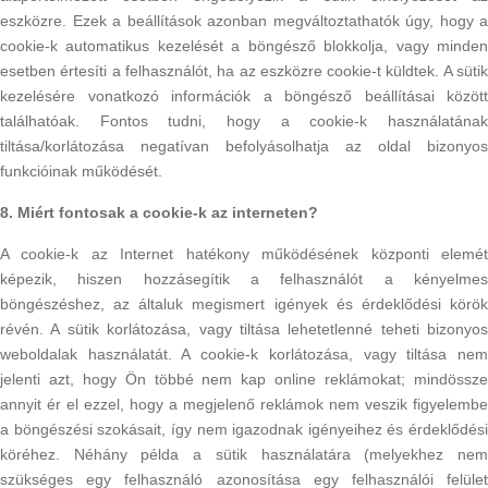
eszközre. Ezek a beállítások azonban megváltoztathatók úgy, hogy a
cookie-k automatikus kezelését a böngésző blokkolja, vagy minden
esetben értesíti a felhasználót, ha az eszközre cookie-t küldtek. A sütik
kezelésére vonatkozó információk a böngésző beállításai között
találhatóak. Fontos tudni, hogy a cookie-k használatának
tiltása/korlátozása negatívan befolyásolhatja az oldal bizonyos
funkcióinak működését.
8. Miért fontosak a cookie-k az interneten?
A cookie-k az Internet hatékony működésének központi elemét
képezik, hiszen hozzásegítik a felhasználót a kényelmes
böngészéshez, az általuk megismert igények és érdeklődési körök
révén. A sütik korlátozása, vagy tiltása lehetetlenné teheti bizonyos
weboldalak használatát. A cookie-k korlátozása, vagy tiltása nem
jelenti azt, hogy Ön többé nem kap online reklámokat; mindössze
annyit ér el ezzel, hogy a megjelenő reklámok nem veszik figyelembe
a böngészési szokásait, így nem igazodnak igényeihez és érdeklődési
köréhez. Néhány példa a sütik használatára (melyekhez nem
szükséges egy felhasználó azonosítása egy felhasználói felület