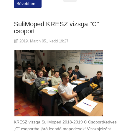
Bővebben...
SuliMoped KRESZ vizsga "C"
csoport
2019. March 05., kedd 19:27
KRESZ vizsga SuliMoped 2018-2019 C CsoportKedves
„C” csoportba járó leendő mopedesek! Visszajelzést