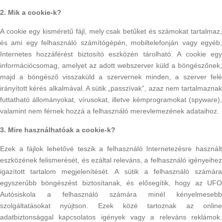
2. Mik a cookie-k?
A cookie egy kisméretű fájl, mely csak betűket és számokat tartalmaz,
és ami egy felhasználó számítógépén, mobiltelefonján vagy egyéb,
Internetes hozzáférést biztosító eszközén tárolható. A cookie egy
információcsomag, amelyet az adott webszerver küld a böngészőnek,
majd a böngésző visszaküld a szervernek minden, a szerver felé
irányított kérés alkalmával. A sütik „passzívak”, azaz nem tartalmaznak
futtatható állományokat, vírusokat, illetve kémprogramokat (spyware),
valamint nem férnek hozzá a felhasználó merevlemezének adataihoz.
3. Mire használhatóak a cookie-k?
Ezek a fájlok lehetővé teszik a felhasználó Internetezésre használt
eszközének felismerését, és ezáltal releváns, a felhasználó igényeihez
igazított tartalom megjelenítését. A sütik a felhasználó számára
egyszerűbb böngészést biztosítanak, és elősegítik, hogy az UFO
Autósiskola a felhasználó számára minél kényelmesebb
szolgáltatásokat nyújtson. Ezek közé tartoznak az online
adatbiztonsággal kapcsolatos igények vagy a releváns reklámok.