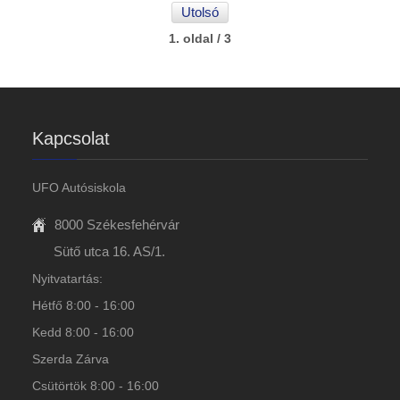
Utolsó
1. oldal / 3
Kapcsolat
UFO Autósiskola
8000 Székesfehérvár
Sütő utca 16. AS/1.
Nyitvatartás:
Hétfő 8:00 - 16:00
Kedd 8:00 - 16:00
Szerda Zárva
Csütörtök 8:00 - 16:00