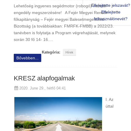
Elfelejtette jelszavát?
Lehetőség ingyenes segédmotor (robogó) vezetői
Elfelejtette
engedély megszerzésére! A Fejér Megyei Rendőr-
felhasználónevét?
főkapitányság – Fejér megyei Balesetmegelőzési
Bizottság (a továbbiakban: FMRFK-FMBB) a 2022/23.
tanévben is folytatja a Program végrehajtását, melynek
során 30 fő 14- 16.…
Kategória:
Hírek
Bővebben...
KRESZ alapfogalmak
2020. June 29., hétfő 04:41
I. Az
úttal