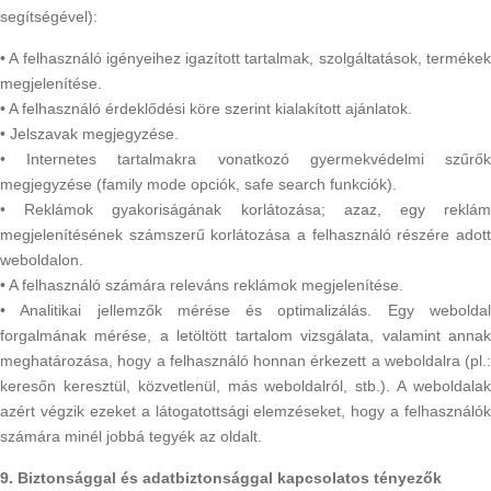
segítségével):
• A felhasználó igényeihez igazított tartalmak, szolgáltatások, termékek
megjelenítése.
• A felhasználó érdeklődési köre szerint kialakított ajánlatok.
• Jelszavak megjegyzése.
• Internetes tartalmakra vonatkozó gyermekvédelmi szűrők
megjegyzése (family mode opciók, safe search funkciók).
• Reklámok gyakoriságának korlátozása; azaz, egy reklám
megjelenítésének számszerű korlátozása a felhasználó részére adott
weboldalon.
• A felhasználó számára releváns reklámok megjelenítése.
• Analitikai jellemzők mérése és optimalizálás. Egy weboldal
forgalmának mérése, a letöltött tartalom vizsgálata, valamint annak
meghatározása, hogy a felhasználó honnan érkezett a weboldalra (pl.:
keresőn keresztül, közvetlenül, más weboldalról, stb.). A weboldalak
azért végzik ezeket a látogatottsági elemzéseket, hogy a felhasználók
számára minél jobbá tegyék az oldalt.
9. Biztonsággal és adatbiztonsággal kapcsolatos tényezők