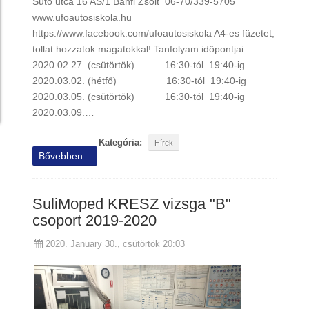
Sütő utca 16 AS/1 Bánfi Zsolt 06-70/339-5705
www.ufoautosiskola.hu
https://www.facebook.com/ufoautosiskola A4-es füzetet,
tollat hozzatok magatokkal! Tanfolyam időpontjai:
2020.02.27. (csütörtök) 16:30-tól 19:40-ig
2020.03.02. (hétfő) 16:30-tól 19:40-ig
2020.03.05. (csütörtök) 16:30-tól 19:40-ig
2020.03.09.…
Kategória:
Hírek
Bővebben...
SuliMoped KRESZ vizsga "B"
csoport 2019-2020
2020. January 30., csütörtök 20:03