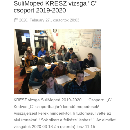
SuliMoped KRESZ vizsga "C"
csoport 2019-2020
2020. February 27., csütörtök 20:03
KRESZ vizsga SuliMoped 2019-2020 Csoport: „C”
Kedves „C” csoportba járó leendő mopedesek!
Visszajelzést kérek mindenkitől, h tudomásul vette az
alul írottakat!!! Sok sikert a felkészüléshez! 1.Az elméleti
vizsgátok 2020.03.18-án (szerda) lesz 11.15