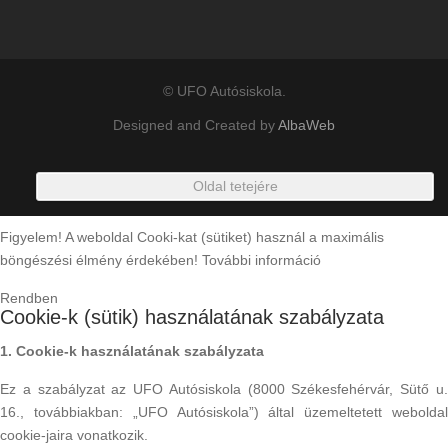
© UFO Autósiskola.
Designed and Created by
AlbaWeb
Oldal tetejére
Figyelem! A weboldal Cooki-kat (sütiket) használ a maximális
böngészési élmény érdekében!
További információ
Rendben
Cookie-k (sütik) használatának szabályzata
1. Cookie-k használatának szabályzata
Ez a szabályzat az UFO Autósiskola (8000 Székesfehérvár, Sütő u.
16., továbbiakban: „UFO Autósiskola”) által üzemeltetett weboldal
cookie-jaira vonatkozik.