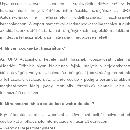
Ugyanakkor bizonyos – anonim – statisztikák elkészítéséhez is
használhatóak, melyek értékes információkkal szolgálnak az UFO
Autósiskolának a felhasználók oldalhasználati szokásaival
kapcsolatosan. A kapott statisztikai eredményeket felhasználva tudjuk
az oldal szerkezetét és tartalmát az igényeknek megfelelően alakítani,
mindezt a felhasználók anonimitásának megőrzése mellett.
4. Milyen cookie-kat használunk?
Az UFO Autósiskola kétféle sütit használ: időszakosat valamint
állandót. Előbbiek olyan ideiglenes fájlok, melyek a bejelentkezett
időszak végéig vagy az alkalmazás (böngésző) bezárásáig maradnak
a felhasználó eszközén. Az állandó cookie-k pedig a paraméterükben
meghatározott ideig (vagy manuális törésükig) vannak jelen a
felhasználó eszközén.
5. Mire használják a cookie-kat a weboldalalak?
Egy látogatás során a weboldal a következő célból helyezhet el
cookie-kat a felhasználó Internetezésre használt eszközén:
– Weboldal teljesítménymérés