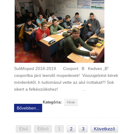
SuliMoped 2018-2019 Csoport: B Kedves „B”
csoportba járó leendő mopedesek! Visszajelzést kérek
mindenkitől, h tudomásul vette az alul írottakat!!! Sok
sikert a felkészüléshez! …
Kategória:
Hírek
Bővebben...
Első
Előző
1
2
3
Következő