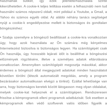
használnak sütiket, így ezek jelenléte/használata szinte
kikerülhetetlen. A cookie-k teljes letiltása esetén a felhasználó nem tud
használni számos népszerű oldalt, mint például a Youtube, a Gmail, a
Yahoo és számos egyéb oldal. Az alábbi néhány tanács segítséget
nyújt a cookie-k engedélyezése mellett is biztonságos és gondtalan
böngészéshez:
• Szabja személyre a böngésző beállításait a cookie-kra vonatkozóan
úgy, hogy azok használata az Ön számára még kényelmes
Internetezést biztosítva is biztonságos legyen. Ha számítógépét csak
Ön használja, úgy hosszabb lejárati időt is beállíthat a böngészési
előzmények rögzítésére, illetve a személyes adatok eltárolására
vonatkozóan. Amennyiben számítógépét megosztja másokkal, akkor
érdemes a böngésző által megjegyzett adatokat minden használatot
követően törölni (létezik automatizált megoldás, amely a program
bezárásakor automatikusan elvégzi a törlést). Ezáltal lehetősége van
arra, hogy biztonságos keretek között látogasson meg olyan oldalakat,
melyek cookie-kat helyeznek el a számítógépen. Rendszeresen
frissítse a kémprogramok elleni programok adatbázisát. Sok esetben a
kémprogramok ellen védő szoftverek valós időben figyelik a