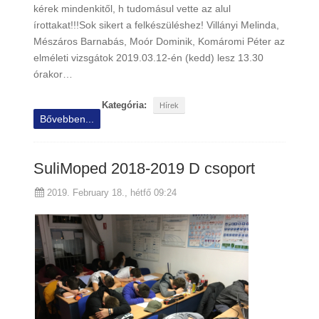
kérek mindenkitől, h tudomásul vette az alul
írottakat!!!Sok sikert a felkészüléshez! Villányi Melinda,
Mészáros Barnabás, Moór Dominik, Komáromi Péter az
elméleti vizsgátok 2019.03.12-én (kedd) lesz 13.30
órakor…
Kategória:
Hírek
Bővebben...
SuliMoped 2018-2019 D csoport
2019. February 18., hétfő 09:24