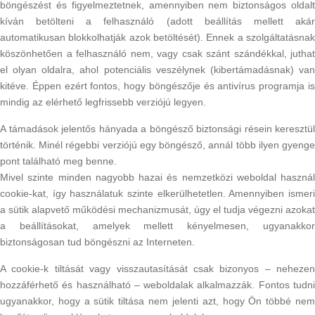
böngészést és figyelmeztetnek, amennyiben nem biztonságos oldalt
kíván betölteni a felhasználó (adott beállítás mellett akár
automatikusan blokkolhatják azok betöltését). Ennek a szolgáltatásnak
köszönhetően a felhasználó nem, vagy csak szánt szándékkal, juthat
el olyan oldalra, ahol potenciális veszélynek (kibertámadásnak) van
kitéve. Éppen ezért fontos, hogy böngészője és antivírus programja is
mindig az elérhető legfrissebb verziójú legyen.
A támadások jelentős hányada a böngésző biztonsági résein keresztül
történik. Minél régebbi verziójú egy böngésző, annál több ilyen gyenge
pont található meg benne.
Mivel szinte minden nagyobb hazai és nemzetközi weboldal használ
cookie-kat, így használatuk szinte elkerülhetetlen. Amennyiben ismeri
a sütik alapvető működési mechanizmusát, úgy el tudja végezni azokat
a beállításokat, amelyek mellett kényelmesen, ugyanakkor
biztonságosan tud böngészni az Interneten.
A cookie-k tiltását vagy visszautasítását csak bizonyos – nehezen
hozzáférhető és használható – weboldalak alkalmazzák. Fontos tudni
ugyanakkor, hogy a sütik tiltása nem jelenti azt, hogy Ön többé nem