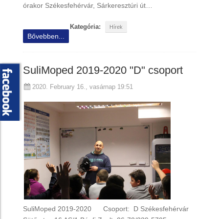
órakor Székesfehérvár, Sárkeresztúri út…
Kategória:
Hírek
Bővebben...
SuliMoped 2019-2020 "D" csoport
2020. February 16., vasárnap 19:51
SuliMoped 2019-2020 Csoport: D Székesfehérvár