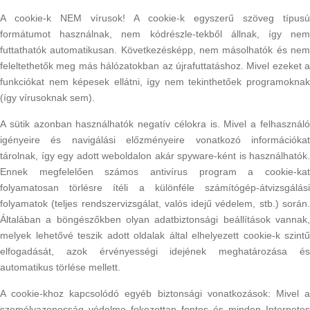
A cookie-k NEM vírusok! A cookie-k egyszerű szöveg típusú
formátumot használnak, nem kódrészle-tekből állnak, így nem
futtathatók automatikusan. Következésképp, nem másolhatók és nem
feleltethetők meg más hálózatokban az újrafuttatáshoz. Mivel ezeket a
funkciókat nem képesek ellátni, így nem tekinthetőek programoknak
(így vírusoknak sem).
A sütik azonban használhatók negatív célokra is. Mivel a felhasználó
igényeire és navigálási előzményeire vonatkozó információkat
tárolnak, így egy adott weboldalon akár spyware-ként is használhatók.
Ennek megfelelően számos antivírus program a cookie-kat
folyamatosan törlésre ítéli a különféle számítógép-átvizsgálási
folyamatok (teljes rendszervizsgálat, valós idejű védelem, stb.) során.
Általában a böngészőkben olyan adatbiztonsági beállítások vannak,
melyek lehetővé teszik adott oldalak által elhelyezett cookie-k szintű
elfogadását, azok érvényességi idejének meghatározása és
automatikus törlése mellett.
A cookie-khoz kapcsolódó egyéb biztonsági vonatkozások: Mivel a
személyazonosság védelme fokozottan fontos és minden Internetes