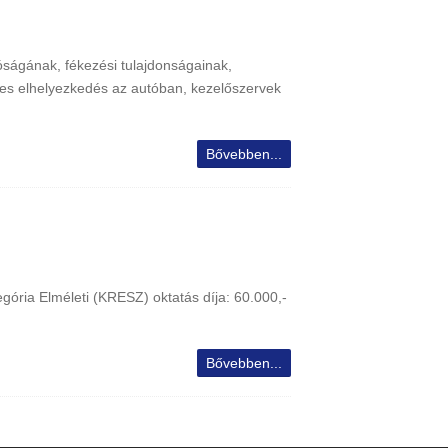
tóságának, fékezési tulajdonságainak,
yes elhelyezkedés az autóban, kezelőszervek
Bővebben...
ória Elméleti (KRESZ) oktatás díja: 60.000,-
Bővebben...