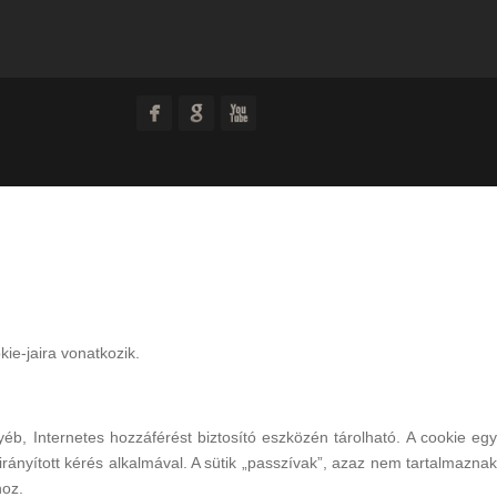
ie-jaira vonatkozik.
éb, Internetes hozzáférést biztosító eszközén tárolható. A cookie egy
ányított kérés alkalmával. A sütik „passzívak”, azaz nem tartalmaznak
hoz.