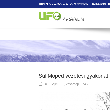
Telefon: +36 22 806-633, +36 70 545-5752
Nyitvatartás: 
SuliMoped vezetési gyakorlat
2019. April 21., vasárnap 16:45