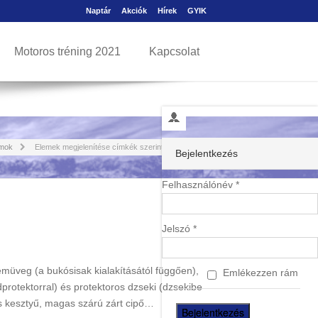
Naptár
Akciók
Hírek
GYIK
Motoros tréning 2021
Kapcsolat
mok
Elemek megjelenítése címkék szerint: gyakorlat
Bejelentkezés
Felhasználónév *
Jelszó *
emüveg (a bukósisak kialakításától függően),
Emlékezzen rám
protektorral) és protektoros dzseki (dzsekibe
ros kesztyű, magas szárú zárt cipő…