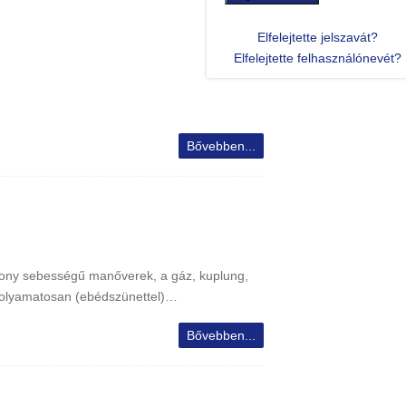
Elfelejtette jelszavát?
Elfelejtette felhasználónevét?
Bővebben...
csony sebességű manőverek, a gáz, kuplung,
 folyamatosan (ebédszünettel)…
Bővebben...