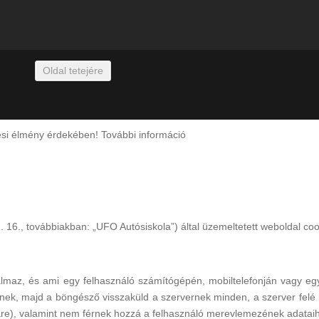
Oldal tetejére
zési élmény érdekében!
További információ
16., továbbiakban: „UFO Autósiskola”) által üzemeltetett weboldal cook
almaz, és ami egy felhasználó számítógépén, mobiltelefonján vagy egy
k, majd a böngésző visszaküld a szervernek minden, a szerver felé ir
ware), valamint nem férnek hozzá a felhasználó merevlemezének adatai