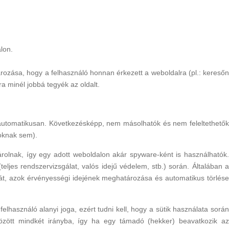
lon.
ározása, hogy a felhasználó honnan érkezett a weboldalra (pl.: keresőn
a minél jobbá tegyék az oldalt.
 automatikusan. Következésképp, nem másolhatók és nem feleltethetők
soknak sem).
árolnak, így egy adott weboldalon akár spyware-ként is használhatók.
eljes rendszervizsgálat, valós idejű védelem, stb.) során. Általában a
ását, azok érvényességi idejének meghatározása és automatikus törlése
használó alanyi joga, ezért tudni kell, hogy a sütik használata során
özött mindkét irányba, így ha egy támadó (hekker) beavatkozik az