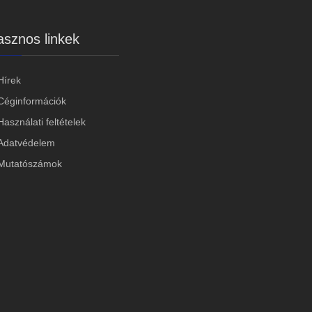
sznos linkek
Hírek
Céginformációk
Használati feltételek
Adatvédelem
Mutatószámok