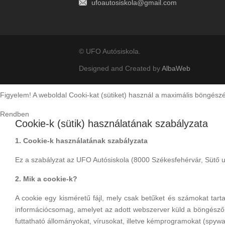
ufoautosiskola@gmail.com
© UFO Autósiskola.
Designed and Created by
AlbaWeb
Figyelem! A weboldal Cooki-kat (sütiket) használ a maximális böngés
Rendben
Cookie-k (sütik) használatának szabályzata
1. Cookie-k használatának szabályzata
Ez a szabályzat az UFO Autósiskola (8000 Székesfehérvár, Sütő u. 
2. Mik a cookie-k?
A cookie egy kisméretű fájl, mely csak betűket és számokat tart
információcsomag, amelyet az adott webszerver küld a böngészőne
futtatható állományokat, vírusokat, illetve kémprogramokat (spy