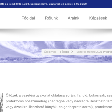
Hétfő és kedd: 8:00-16:00, Szerda: zárva, Csütörtök és péntek 8:00-16:00
Főoldal
Rólunk
Áraink
Képzések
Ön itt van:
Főoldal
Motoros tréning 2021
Progra
Öltözék a vezetési gyakorlat oktatása során: Tanuló: bukósisak, sz
protektoros hosszúnadrág (nadrágba vagy nadrágra illeszthető térd
vagy dzsekire illeszthető könyök- és gerincprotektorral), protekto