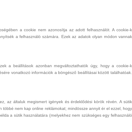
égében a cookie nem azonosítja az adott felhasználót. A cookie-k
könnyítsék a felhasználó számára. Ezek az adatok olyan módon vannak
zek a beállítások azonban megváltoztathatók úgy, hogy a cookie-k
ésére vonatkozó információk a böngésző beállításai között találhatóak.
z, az általuk megismert igények és érdeklődési körök révén. A sütik
 Ön többé nem kap online reklámokat; mindössze annyit ér el ezzel, hogy
példa a sütik használatára (melyekhez nem szükséges egy felhasználó