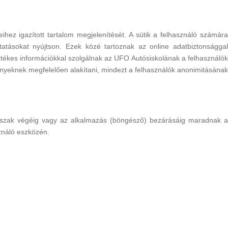
eihez igazított tartalom megjelenítését. A sütik a felhasználó számára
atásokat nyújtson. Ezek közé tartoznak az online adatbiztonsággal
rtékes információkkal szolgálnak az UFO Autósiskolának a felhasználók
igényeknek megfelelően alakítani, mindezt a felhasználók anonimitásának
t időszak végéig vagy az alkalmazás (böngésző) bezárásáig maradnak a
ználó eszközén.