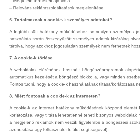
– Megfelelő termékek ajánlása
– Releváns reklámszolgáltatások megjelenítése
6. Tartalmaznak a cookie-k személyes adatokat?
A legtöbb süti hatékony működéséhez semmilyen személyes jel
használata során összegyűjtött személyes adatok kizárólag oly
tárolva, hogy azokhoz jogosulatlan személyek nem férhetnek hoz
7. A cookie-k törlése
A weboldalak eléréséhez használt böngészőprogramok alapérte
automatikus kezelését a böngésző blokkolja, vagy minden esetben é
Fontos tudni, hogy a cookie-k használatának tiltása/korlátozása n
8. Miért fontosak a cookie-k az interneten?
A cookie-k az Internet hatékony működésének központi elemét k
korlátozása, vagy tiltása lehetetlenné teheti bizonyos weboldalak 
a megjelenő reklámok nem veszik figyelembe a böngészési szoká
azonosítása egy felhasználói felület segítségével):