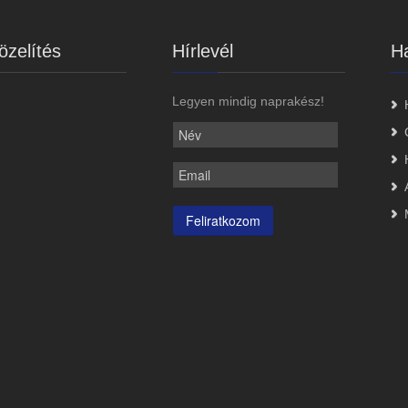
zelítés
Hírlevél
Ha
Legyen mindig naprakész!