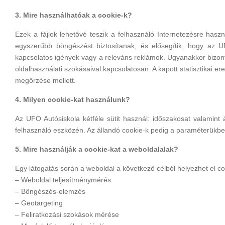
3. Mire használhatóak a cookie-k?
Ezek a fájlok lehetővé teszik a felhasználó Internetezésre haszn
egyszerűbb böngészést biztosítanak, és elősegítik, hogy az U
kapcsolatos igények vagy a releváns reklámok. Ugyanakkor bizony
oldalhasználati szokásaival kapcsolatosan. A kapott statisztikai 
megőrzése mellett.
4. Milyen cookie-kat használunk?
Az UFO Autósiskola kétféle sütit használ: időszakosat valamint
felhasználó eszközén. Az állandó cookie-k pedig a paraméterükbe
5. Mire használják a cookie-kat a weboldalalak?
Egy látogatás során a weboldal a következő célból helyezhet el co
– Weboldal teljesítménymérés
– Böngészés-elemzés
– Geotargeting
– Feliratkozási szokások mérése