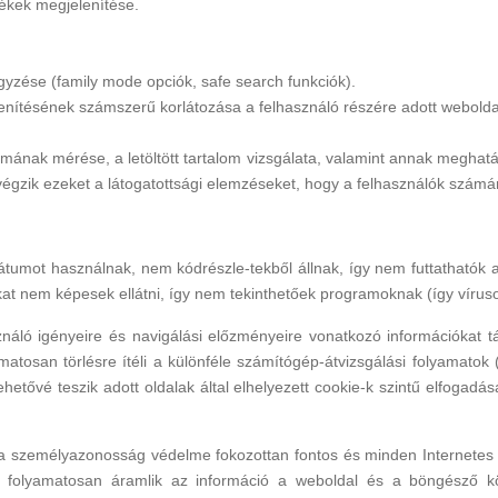
rmékek megjelenítése.
yzése (family mode opciók, safe search funkciók).
enítésének számszerű korlátozása a felhasználó részére adott webolda
almának mérése, a letöltött tartalom vizsgálata, valamint annak meghat
 végzik ezeket a látogatottsági elemzéseket, hogy a felhasználók számár
átumot használnak, nem kódrészle-tekből állnak, így nem futtathatók
kat nem képesek ellátni, így nem tekinthetőek programoknak (így víru
ználó igényeire és navigálási előzményeire vonatkozó információkat t
osan törlésre ítéli a különféle számítógép-átvizsgálási folyamatok (t
hetővé teszik adott oldalak által elhelyezett cookie-k szintű elfogad
 személyazonosság védelme fokozottan fontos és minden Internetes fel
ül folyamatosan áramlik az információ a weboldal és a böngésző k