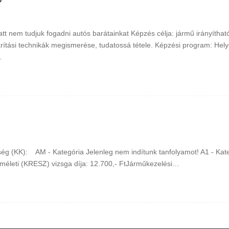
att nem tudjuk fogadni autós barátainkat Képzés célja: jármű irányítha
rítási technikák megismerése, tudatossá tétele. Képzési program: Hel
…
g (KK): AM - Kategória Jelenleg nem indítunk tanfolyamot! A1 - Kateg
 Elméleti (KRESZ) vizsga díja: 12.700,- FtJárműkezelési…