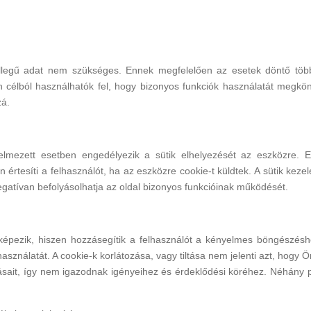
legű adat nem szükséges. Ennek megfelelően az esetek döntő többs
an célból használhatók fel, hogy bizonyos funkciók használatát meg
zá.
lmezett esetben engedélyezik a sütik elhelyezését az eszközre. E
rtesíti a felhasználót, ha az eszközre cookie-t küldtek. A sütik kezel
egatívan befolyásolhatja az oldal bizonyos funkcióinak működését.
épezik, hiszen hozzásegítik a felhasználót a kényelmes böngészéshe
használatát. A cookie-k korlátozása, vagy tiltása nem jelenti azt, hogy
sait, így nem igazodnak igényeihez és érdeklődési köréhez. Néhány 