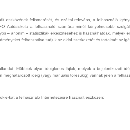
ált eszközének felismerését, és ezáltal releváns, a felhasználó igény
FO Autósiskola a felhasználó számára minél kényelmesebb szolgált
os – anonim – statisztikák elkészítéséhez is használhatóak, melyek é
eredményeket felhasználva tudjuk az oldal szerkezetét és tartalmát az 
 állandót. Előbbiek olyan ideiglenes fájlok, melyek a bejelentkezet
n meghatározott ideig (vagy manuális törésükig) vannak jelen a felhas
okie-kat a felhasználó Internetezésre használt eszközén: