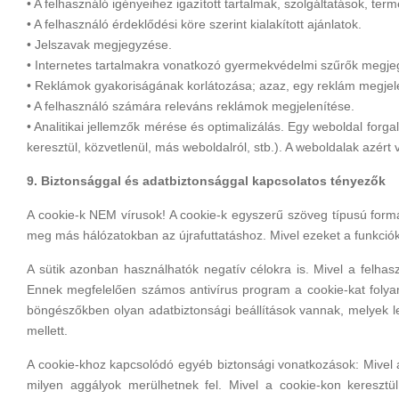
• A felhasználó igényeihez igazított tartalmak, szolgáltatások, te
• A felhasználó érdeklődési köre szerint kialakított ajánlatok.
• Jelszavak megjegyzése.
• Internetes tartalmakra vonatkozó gyermekvédelmi szűrők megjeg
• Reklámok gyakoriságának korlátozása; azaz, egy reklám megjel
• A felhasználó számára releváns reklámok megjelenítése.
• Analitikai jellemzők mérése és optimalizálás. Egy weboldal forg
keresztül, közvetlenül, más weboldalról, stb.). A weboldalak azért
9. Biztonsággal és adatbiztonsággal kapcsolatos tényezők
A cookie-k NEM vírusok! A cookie-k egyszerű szöveg típusú form
meg más hálózatokban az újrafuttatáshoz. Mivel ezeket a funkció
A sütik azonban használhatók negatív célokra is. Mivel a felhas
Ennek megfelelően számos antivírus program a cookie-kat folyamat
böngészőkben olyan adatbiztonsági beállítások vannak, melyek le
mellett.
A cookie-khoz kapcsolódó egyéb biztonsági vonatkozások: Mivel a
milyen aggályok merülhetnek fel. Mivel a cookie-kon kereszt