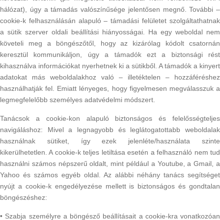
hálózat), úgy a támadás valószínűsége jelentősen megnő. További –
cookie-k felhasználásán alapuló – támadási felületet szolgáltathatnak
a sütik szerver oldali beállítási hiányosságai. Ha egy weboldal nem
követeli meg a böngészőtől, hogy az kizárólag kódolt csatornán
keresztül kommunikáljon, úgy a támadók ezt a biztonsági rést
kihasználva információkat nyerhetnek ki a sütikből. A támadók a kinyert
adatokat más weboldalakhoz való – illetéktelen – hozzáféréshez
használhatják fel. Emiatt lényeges, hogy figyelmesen megválasszuk a
legmegfelelőbb személyes adatvédelmi módszert.
Tanácsok a cookie-kon alapuló biztonságos és felelősségteljes
navigáláshoz: Mivel a legnagyobb és leglátogatottabb weboldalak
használnak sütiket, így ezek jelenléte/használata szinte
kikerülhetetlen. A cookie-k teljes letiltása esetén a felhasználó nem tud
használni számos népszerű oldalt, mint például a Youtube, a Gmail, a
Yahoo és számos egyéb oldal. Az alábbi néhány tanács segítséget
nyújt a cookie-k engedélyezése mellett is biztonságos és gondtalan
böngészéshez:
• Szabja személyre a böngésző beállításait a cookie-kra vonatkozóan