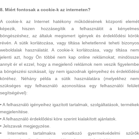
8. Miért fontosak a cookie-k az interneten?
A cookie-k az Internet hatékony működésének központi elemét
képezik, hiszen hozzásegítik a felhasználót a kényelmes
böngészéshez, az általuk megismert igények és érdeklődési körök
révén. A sütik korlátozása, vagy tiltása lehetetlenné teheti bizonyos
weboldalak használatát. A cookie-k korlátozása, vagy tiltása nem
jelenti azt, hogy Ön többé nem kap online reklámokat; mindössze
annyit ér el ezzel, hogy a megjelenő reklámok nem veszik figyelembe
a böngészési szokásait, így nem igazodnak igényeihez és érdeklődési
köréhez. Néhány példa a sütik használatára (melyekhez nem
szükséges egy felhasználó azonosítása egy felhasználói felület
segítségével):
• A felhasználó igényeihez igazított tartalmak, szolgáltatások, termékek
megjelenítése.
• A felhasználó érdeklődési köre szerint kialakított ajánlatok.
• Jelszavak megjegyzése.
• Internetes tartalmakra vonatkozó gyermekvédelmi szűrők