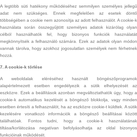
A legtöbb süti hatékony működéséhez semmilyen személyes jellegű
adat nem szükséges. Ennek megfelelően az esetek döntő
többségében a cookie nem azonosítja az adott felhasználót. A cookie-k
használata során összegyűjtött személyes adatok kizárólag olyan
célból használhatók fel, hogy bizonyos funkciók használatát
megkönnyítsék a felhasználó számára. Ezek az adatok olyan módon
vannak tárolva, hogy azokhoz jogosulatlan személyek nem férhetnek
hozzá.
7. A cookie-k törlése
A weboldalak eléréséhez használt böngészőprogramok
alapértelmezett esetben engedélyezik a sütik elhelyezését az
eszközre. Ezek a beállítások azonban megváltoztathatók úgy, hogy a
cookie-k automatikus kezelését a böngésző blokkolja, vagy minden
esetben értesíti a felhasználót, ha az eszközre cookie-t küldtek. A sütik
kezelésére vonatkozó információk a böngésző beállításai között
találhatóak. Fontos tudni, hogy a cookie-k használatának
tiltása/korlátozása negatívan befolyásolhatja az oldal bizonyos
funkcióinak működését.