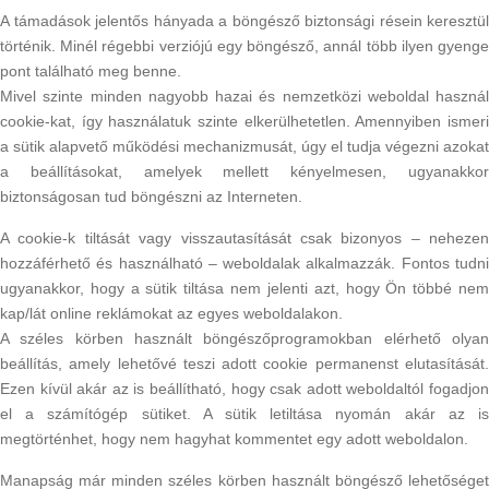
A támadások jelentős hányada a böngésző biztonsági résein keresztül
történik. Minél régebbi verziójú egy böngésző, annál több ilyen gyenge
pont található meg benne.
Mivel szinte minden nagyobb hazai és nemzetközi weboldal használ
cookie-kat, így használatuk szinte elkerülhetetlen. Amennyiben ismeri
a sütik alapvető működési mechanizmusát, úgy el tudja végezni azokat
a beállításokat, amelyek mellett kényelmesen, ugyanakkor
biztonságosan tud böngészni az Interneten.
A cookie-k tiltását vagy visszautasítását csak bizonyos – nehezen
hozzáférhető és használható – weboldalak alkalmazzák. Fontos tudni
ugyanakkor, hogy a sütik tiltása nem jelenti azt, hogy Ön többé nem
kap/lát online reklámokat az egyes weboldalakon.
A széles körben használt böngészőprogramokban elérhető olyan
beállítás, amely lehetővé teszi adott cookie permanenst elutasítását.
Ezen kívül akár az is beállítható, hogy csak adott weboldaltól fogadjon
el a számítógép sütiket. A sütik letiltása nyomán akár az is
megtörténhet, hogy nem hagyhat kommentet egy adott weboldalon.
Manapság már minden széles körben használt böngésző lehetőséget