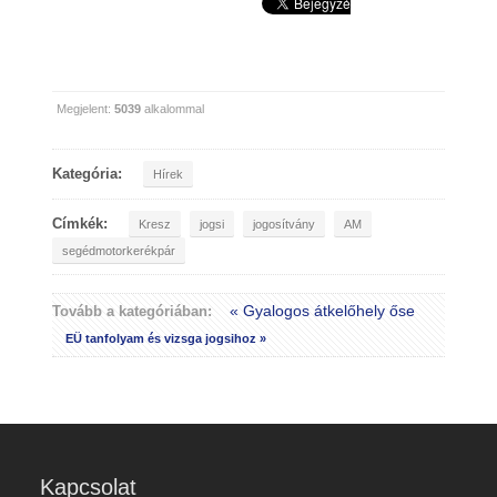
Megjelent:
5039
alkalommal
Kategória:
Hírek
Címkék:
Kresz
jogsi
jogosítvány
AM
segédmotorkerékpár
« Gyalogos átkelőhely őse
Tovább a kategóriában:
EÜ tanfolyam és vizsga jogsihoz »
Kapcsolat