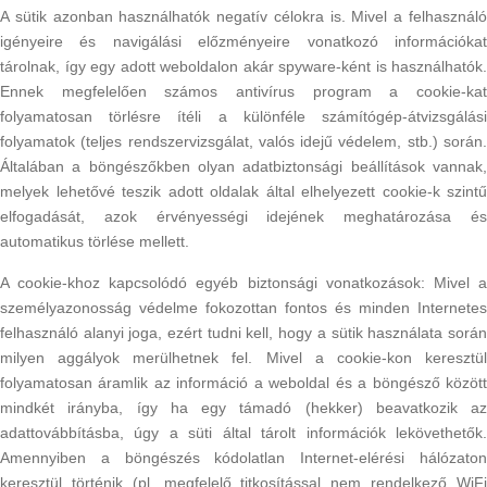
A sütik azonban használhatók negatív célokra is. Mivel a felhasználó
igényeire és navigálási előzményeire vonatkozó információkat
tárolnak, így egy adott weboldalon akár spyware-ként is használhatók.
Ennek megfelelően számos antivírus program a cookie-kat
folyamatosan törlésre ítéli a különféle számítógép-átvizsgálási
folyamatok (teljes rendszervizsgálat, valós idejű védelem, stb.) során.
Általában a böngészőkben olyan adatbiztonsági beállítások vannak,
melyek lehetővé teszik adott oldalak által elhelyezett cookie-k szintű
elfogadását, azok érvényességi idejének meghatározása és
automatikus törlése mellett.
A cookie-khoz kapcsolódó egyéb biztonsági vonatkozások: Mivel a
személyazonosság védelme fokozottan fontos és minden Internetes
felhasználó alanyi joga, ezért tudni kell, hogy a sütik használata során
milyen aggályok merülhetnek fel. Mivel a cookie-kon keresztül
folyamatosan áramlik az információ a weboldal és a böngésző között
mindkét irányba, így ha egy támadó (hekker) beavatkozik az
adattovábbításba, úgy a süti által tárolt információk lekövethetők.
Amennyiben a böngészés kódolatlan Internet-elérési hálózaton
keresztül történik (pl. megfelelő titkosítással nem rendelkező WiFi