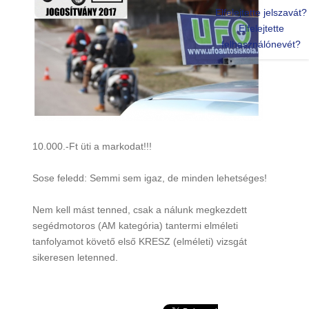
Elfelejtette jelszavát?
Elfelejtette
felhasználónevét?
10.000.-Ft üti a markodat!!!
Sose feledd: Semmi sem igaz, de minden lehetséges!
Nem kell mást tenned, csak a nálunk megkezdett
segédmotoros (AM kategória) tantermi elméleti
tanfolyamot követő első KRESZ (elméleti) vizsgát
sikeresen letenned.