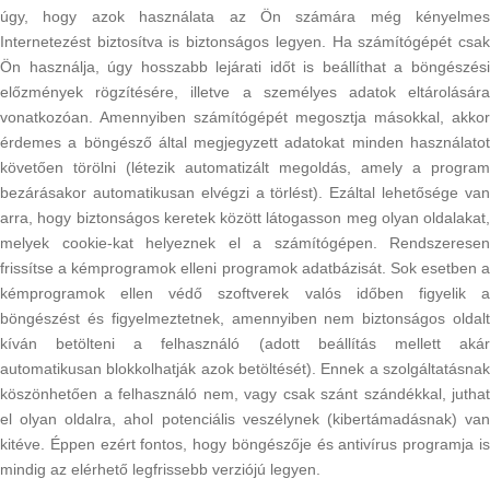
úgy, hogy azok használata az Ön számára még kényelmes
Internetezést biztosítva is biztonságos legyen. Ha számítógépét csak
Ön használja, úgy hosszabb lejárati időt is beállíthat a böngészési
előzmények rögzítésére, illetve a személyes adatok eltárolására
vonatkozóan. Amennyiben számítógépét megosztja másokkal, akkor
érdemes a böngésző által megjegyzett adatokat minden használatot
követően törölni (létezik automatizált megoldás, amely a program
bezárásakor automatikusan elvégzi a törlést). Ezáltal lehetősége van
arra, hogy biztonságos keretek között látogasson meg olyan oldalakat,
melyek cookie-kat helyeznek el a számítógépen. Rendszeresen
frissítse a kémprogramok elleni programok adatbázisát. Sok esetben a
kémprogramok ellen védő szoftverek valós időben figyelik a
böngészést és figyelmeztetnek, amennyiben nem biztonságos oldalt
kíván betölteni a felhasználó (adott beállítás mellett akár
automatikusan blokkolhatják azok betöltését). Ennek a szolgáltatásnak
köszönhetően a felhasználó nem, vagy csak szánt szándékkal, juthat
el olyan oldalra, ahol potenciális veszélynek (kibertámadásnak) van
kitéve. Éppen ezért fontos, hogy böngészője és antivírus programja is
mindig az elérhető legfrissebb verziójú legyen.