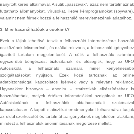
irányított kérés alkalmával. A sütik „passzívak”, azaz nem tartalmaznak
futtatható állományokat, vírusokat, illetve kémprogramokat (spyware),
valamint nem férnek hozzá a felhasználó merevlemezének adataihoz.
3. Mire használhatóak a cookie-k?
Ezek a fájlok lehetővé teszik a felhasználó Internetezésre használt
eszközének felismerését, és ezáltal releváns, a felhasználó igényeihez
igazított tartalom megjelenítését. A sütik a felhasználó számára
egyszerűbb böngészést biztosítanak, és elősegítik, hogy az UFO
Autósiskola a felhasználó számára minél kényelmesebb
szolgáltatásokat nyújtson. Ezek közé tartoznak az online
adatbiztonsággal kapcsolatos igények vagy a releváns reklámok.
Ugyanakkor bizonyos – anonim – statisztikák elkészítéséhez is
használhatóak, melyek értékes információkkal szolgálnak az UFO
Autósiskolának a felhasználók oldalhasználati szokásaival
kapcsolatosan. A kapott statisztikai eredményeket felhasználva tudjuk
az oldal szerkezetét és tartalmát az igényeknek megfelelően alakítani,
mindezt a felhasználók anonimitásának megőrzése mellett.