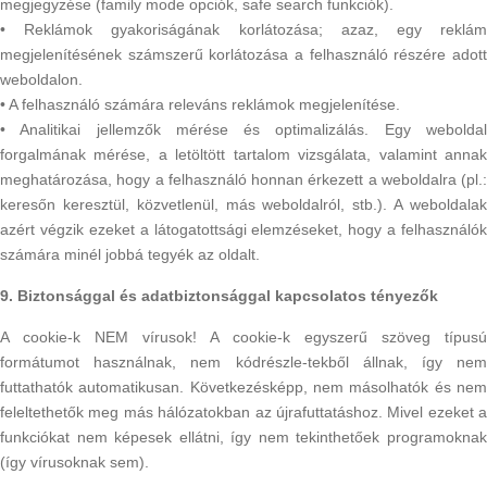
megjegyzése (family mode opciók, safe search funkciók).
• Reklámok gyakoriságának korlátozása; azaz, egy reklám
megjelenítésének számszerű korlátozása a felhasználó részére adott
weboldalon.
• A felhasználó számára releváns reklámok megjelenítése.
• Analitikai jellemzők mérése és optimalizálás. Egy weboldal
forgalmának mérése, a letöltött tartalom vizsgálata, valamint annak
meghatározása, hogy a felhasználó honnan érkezett a weboldalra (pl.:
keresőn keresztül, közvetlenül, más weboldalról, stb.). A weboldalak
azért végzik ezeket a látogatottsági elemzéseket, hogy a felhasználók
számára minél jobbá tegyék az oldalt.
9. Biztonsággal és adatbiztonsággal kapcsolatos tényezők
A cookie-k NEM vírusok! A cookie-k egyszerű szöveg típusú
formátumot használnak, nem kódrészle-tekből állnak, így nem
futtathatók automatikusan. Következésképp, nem másolhatók és nem
feleltethetők meg más hálózatokban az újrafuttatáshoz. Mivel ezeket a
funkciókat nem képesek ellátni, így nem tekinthetőek programoknak
(így vírusoknak sem).