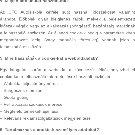
4. Milyen cookie-kat használunk?
Az UFO Autósiskola kétféle sütit használ: időszakosat valamint
állandót. Előbbiek olyan ideiglenes fájlok, melyek a bejelentkezett
időszak végéig vagy az alkalmazás (böngésző) bezárásáig maradnak
a felhasználó eszközén. Az állandó cookie-k pedig a paraméterükben
meghatározott ideig (vagy manuális törésükig) vannak jelen a
felhasználó eszközén.
5. Mire használják a cookie-kat a weboldalalak?
Egy látogatás során a weboldal a következő célból helyezhet el
cookie-kat a felhasználó Internetezésre használt eszközén:
– Weboldal teljesítménymérés
– Böngészés-elemzés
– Geotargeting
– Feliratkozási szokások mérése
– Megfelelő termékek ajánlása
– Releváns reklámszolgáltatások megjelenítése
6. Tartalmaznak a cookie-k személyes adatokat?