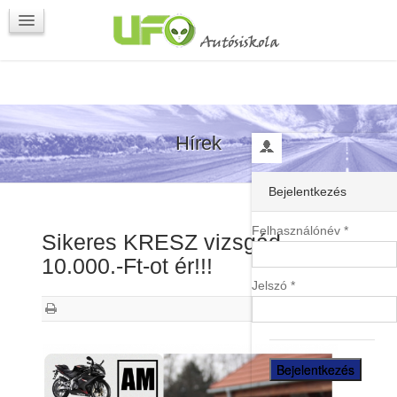
Programok
Kapcsolat
Hírek
Bejelentkezés
Felhasználónév *
Sikeres KRESZ vizsgád
10.000.-Ft-ot ér!!!
Jelszó *