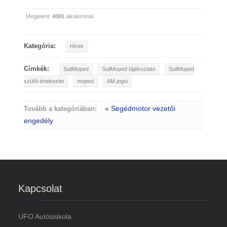
Megjelent:
4081
alkalommal
Kategória:
Hírek
Címkék:
SuliMoped
SuliMoped tájékoztató
SuliMoped
szülői értekezlet
moped
AM jogsi
« Segédmotor vezetői
Tovább a kategóriában:
engedély
Kapcsolat
UFO Autósiskola