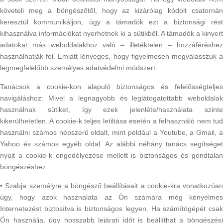
követeli meg a böngészőtől, hogy az kizárólag kódolt csatornán
keresztül kommunikáljon, úgy a támadók ezt a biztonsági rést
kihasználva információkat nyerhetnek ki a sütikből. A támadók a kinyert
adatokat más weboldalakhoz való – illetéktelen – hozzáféréshez
használhatják fel. Emiatt lényeges, hogy figyelmesen megválasszuk a
legmegfelelőbb személyes adatvédelmi módszert.
Tanácsok a cookie-kon alapuló biztonságos és felelősségteljes
navigáláshoz: Mivel a legnagyobb és leglátogatottabb weboldalak
használnak sütiket, így ezek jelenléte/használata szinte
kikerülhetetlen. A cookie-k teljes letiltása esetén a felhasználó nem tud
használni számos népszerű oldalt, mint például a Youtube, a Gmail, a
Yahoo és számos egyéb oldal. Az alábbi néhány tanács segítséget
nyújt a cookie-k engedélyezése mellett is biztonságos és gondtalan
böngészéshez:
• Szabja személyre a böngésző beállításait a cookie-kra vonatkozóan
úgy, hogy azok használata az Ön számára még kényelmes
Internetezést biztosítva is biztonságos legyen. Ha számítógépét csak
Ön használja, úgy hosszabb lejárati időt is beállíthat a böngészési