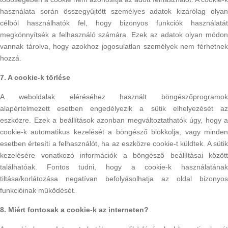
használata során összegyűjtött személyes adatok kizárólag olyan
célból használhatók fel, hogy bizonyos funkciók használatát
megkönnyítsék a felhasználó számára. Ezek az adatok olyan módon
vannak tárolva, hogy azokhoz jogosulatlan személyek nem férhetnek
hozzá.
7. A cookie-k törlése
A weboldalak eléréséhez használt böngészőprogramok
alapértelmezett esetben engedélyezik a sütik elhelyezését az
eszközre. Ezek a beállítások azonban megváltoztathatók úgy, hogy a
cookie-k automatikus kezelését a böngésző blokkolja, vagy minden
esetben értesíti a felhasználót, ha az eszközre cookie-t küldtek. A sütik
kezelésére vonatkozó információk a böngésző beállításai között
találhatóak. Fontos tudni, hogy a cookie-k használatának
tiltása/korlátozása negatívan befolyásolhatja az oldal bizonyos
funkcióinak működését.
8. Miért fontosak a cookie-k az interneten?