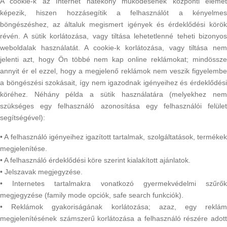
A cookie-k az Internet hatékony működésének központi elemét
képezik, hiszen hozzásegítik a felhasználót a kényelmes
böngészéshez, az általuk megismert igények és érdeklődési körök
révén. A sütik korlátozása, vagy tiltása lehetetlenné teheti bizonyos
weboldalak használatát. A cookie-k korlátozása, vagy tiltása nem
jelenti azt, hogy Ön többé nem kap online reklámokat; mindössze
annyit ér el ezzel, hogy a megjelenő reklámok nem veszik figyelembe
a böngészési szokásait, így nem igazodnak igényeihez és érdeklődési
köréhez. Néhány példa a sütik használatára (melyekhez nem
szükséges egy felhasználó azonosítása egy felhasználói felület
segítségével):
• A felhasználó igényeihez igazított tartalmak, szolgáltatások, termékek
megjelenítése.
• A felhasználó érdeklődési köre szerint kialakított ajánlatok.
• Jelszavak megjegyzése.
• Internetes tartalmakra vonatkozó gyermekvédelmi szűrők
megjegyzése (family mode opciók, safe search funkciók).
• Reklámok gyakoriságának korlátozása; azaz, egy reklám
megjelenítésének számszerű korlátozása a felhasználó részére adott