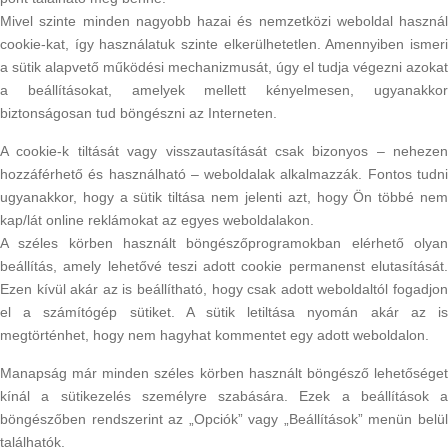
Mivel szinte minden nagyobb hazai és nemzetközi weboldal használ
cookie-kat, így használatuk szinte elkerülhetetlen. Amennyiben ismeri
a sütik alapvető működési mechanizmusát, úgy el tudja végezni azokat
a beállításokat, amelyek mellett kényelmesen, ugyanakkor
biztonságosan tud böngészni az Interneten.
A cookie-k tiltását vagy visszautasítását csak bizonyos – nehezen
hozzáférhető és használható – weboldalak alkalmazzák. Fontos tudni
ugyanakkor, hogy a sütik tiltása nem jelenti azt, hogy Ön többé nem
kap/lát online reklámokat az egyes weboldalakon.
A széles körben használt böngészőprogramokban elérhető olyan
beállítás, amely lehetővé teszi adott cookie permanenst elutasítását.
Ezen kívül akár az is beállítható, hogy csak adott weboldaltól fogadjon
el a számítógép sütiket. A sütik letiltása nyomán akár az is
megtörténhet, hogy nem hagyhat kommentet egy adott weboldalon.
Manapság már minden széles körben használt böngésző lehetőséget
kínál a sütikezelés személyre szabására. Ezek a beállítások a
böngészőben rendszerint az „Opciók” vagy „Beállítások” menün belül
találhatók.