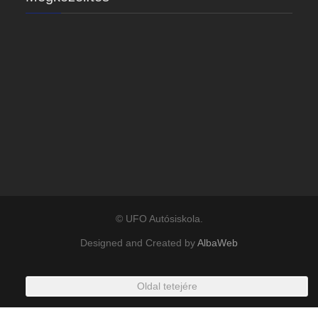
© UFO Autósiskola.
Designed and Created by
AlbaWeb
Oldal tetejére