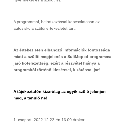
(gyermeket és a szülőt is).
A programmal, beiratkozással kapcsolatosan az
autósiskola szülői értekezletet tart.
Az értekezleten elhangzó információk fontossága
miatt a szülői megjelenés a SuliMoped programmal
járó kötelezettség, ezért a részvétel hiánya a
programból történő kieséssel, kizárással jár!
A tájékoztatón kizárólag az egyik szülő jelenjen
meg, a tanuló ne!
1. csoport: 2022.12.22-én 16.00 órakor