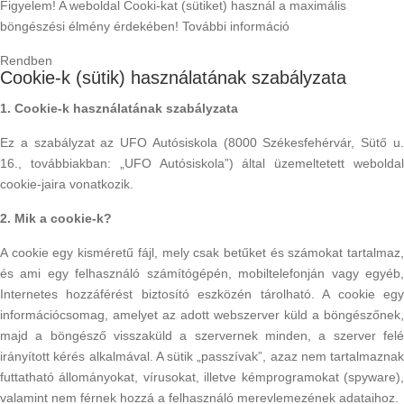
Figyelem! A weboldal Cooki-kat (sütiket) használ a maximális
böngészési élmény érdekében!
További információ
Rendben
Cookie-k (sütik) használatának szabályzata
1. Cookie-k használatának szabályzata
Ez a szabályzat az UFO Autósiskola (8000 Székesfehérvár, Sütő u.
16., továbbiakban: „UFO Autósiskola”) által üzemeltetett weboldal
cookie-jaira vonatkozik.
2. Mik a cookie-k?
A cookie egy kisméretű fájl, mely csak betűket és számokat tartalmaz,
és ami egy felhasználó számítógépén, mobiltelefonján vagy egyéb,
Internetes hozzáférést biztosító eszközén tárolható. A cookie egy
információcsomag, amelyet az adott webszerver küld a böngészőnek,
majd a böngésző visszaküld a szervernek minden, a szerver felé
irányított kérés alkalmával. A sütik „passzívak”, azaz nem tartalmaznak
futtatható állományokat, vírusokat, illetve kémprogramokat (spyware),
valamint nem férnek hozzá a felhasználó merevlemezének adataihoz.