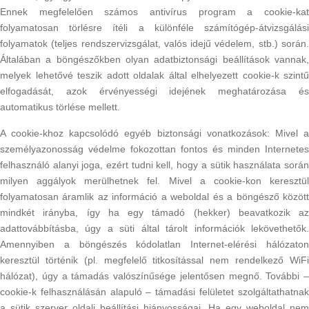
Ennek megfelelően számos antivírus program a cookie-kat
folyamatosan törlésre ítéli a különféle számítógép-átvizsgálási
folyamatok (teljes rendszervizsgálat, valós idejű védelem, stb.) során.
Általában a böngészőkben olyan adatbiztonsági beállítások vannak,
melyek lehetővé teszik adott oldalak által elhelyezett cookie-k szintű
elfogadását, azok érvényességi idejének meghatározása és
automatikus törlése mellett.
A cookie-khoz kapcsolódó egyéb biztonsági vonatkozások: Mivel a
személyazonosság védelme fokozottan fontos és minden Internetes
felhasználó alanyi joga, ezért tudni kell, hogy a sütik használata során
milyen aggályok merülhetnek fel. Mivel a cookie-kon keresztül
folyamatosan áramlik az információ a weboldal és a böngésző között
mindkét irányba, így ha egy támadó (hekker) beavatkozik az
adattovábbításba, úgy a süti által tárolt információk lekövethetők.
Amennyiben a böngészés kódolatlan Internet-elérési hálózaton
keresztül történik (pl. megfelelő titkosítással nem rendelkező WiFi
hálózat), úgy a támadás valószínűsége jelentősen megnő. További –
cookie-k felhasználásán alapuló – támadási felületet szolgáltathatnak
a sütik szerver oldali beállítási hiányosságai. Ha egy weboldal nem