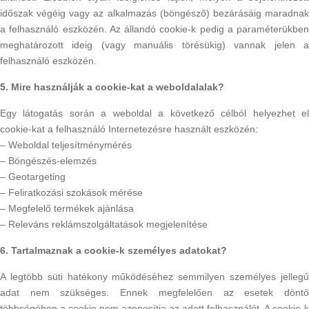
időszak végéig vagy az alkalmazás (böngésző) bezárásáig maradnak
a felhasználó eszközén. Az állandó cookie-k pedig a paraméterükben
meghatározott ideig (vagy manuális törésükig) vannak jelen a
felhasználó eszközén.
5. Mire használják a cookie-kat a weboldalalak?
Egy látogatás során a weboldal a következő célból helyezhet el
cookie-kat a felhasználó Internetezésre használt eszközén:
– Weboldal teljesítménymérés
– Böngészés-elemzés
– Geotargeting
– Feliratkozási szokások mérése
– Megfelelő termékek ajánlása
– Releváns reklámszolgáltatások megjelenítése
6. Tartalmaznak a cookie-k személyes adatokat?
A legtöbb süti hatékony működéséhez semmilyen személyes jellegű
adat nem szükséges. Ennek megfelelően az esetek döntő
többségében a cookie nem azonosítja az adott felhasználót. A cookie-k