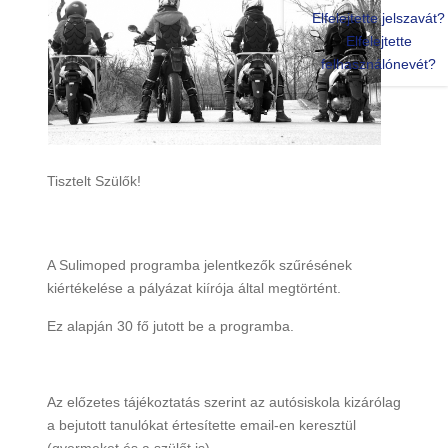
Elfelejtette jelszavát?
Elfelejtette
felhasználónevét?
Tisztelt Szülők!
A Sulimoped programba jelentkezők szűrésének
kiértékelése a pályázat kiírója által megtörtént.
Ez alapján 30 fő jutott be a programba.
Az előzetes tájékoztatás szerint az autósiskola kizárólag
a bejutott tanulókat értesítette email-en keresztül