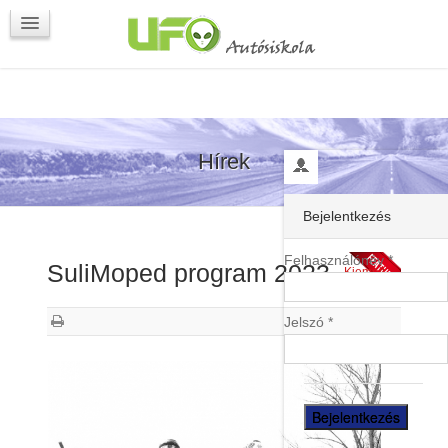
Programok
Kapcsolat
Hírek
Bejelentkezés
Felhasználónév *
SuliMoped program 2023.
Kiemelt
Jelszó *