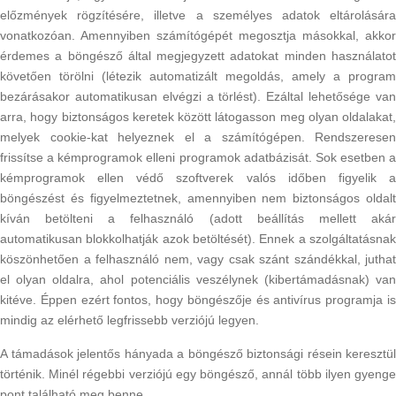
előzmények rögzítésére, illetve a személyes adatok eltárolására
vonatkozóan. Amennyiben számítógépét megosztja másokkal, akkor
érdemes a böngésző által megjegyzett adatokat minden használatot
követően törölni (létezik automatizált megoldás, amely a program
bezárásakor automatikusan elvégzi a törlést). Ezáltal lehetősége van
arra, hogy biztonságos keretek között látogasson meg olyan oldalakat,
melyek cookie-kat helyeznek el a számítógépen. Rendszeresen
frissítse a kémprogramok elleni programok adatbázisát. Sok esetben a
kémprogramok ellen védő szoftverek valós időben figyelik a
böngészést és figyelmeztetnek, amennyiben nem biztonságos oldalt
kíván betölteni a felhasználó (adott beállítás mellett akár
automatikusan blokkolhatják azok betöltését). Ennek a szolgáltatásnak
köszönhetően a felhasználó nem, vagy csak szánt szándékkal, juthat
el olyan oldalra, ahol potenciális veszélynek (kibertámadásnak) van
kitéve. Éppen ezért fontos, hogy böngészője és antivírus programja is
mindig az elérhető legfrissebb verziójú legyen.
A támadások jelentős hányada a böngésző biztonsági résein keresztül
történik. Minél régebbi verziójú egy böngésző, annál több ilyen gyenge
pont található meg benne.