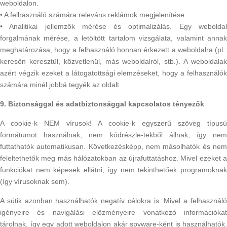
weboldalon.
• A felhasználó számára releváns reklámok megjelenítése.
• Analitikai jellemzők mérése és optimalizálás. Egy weboldal
forgalmának mérése, a letöltött tartalom vizsgálata, valamint annak
meghatározása, hogy a felhasználó honnan érkezett a weboldalra (pl.:
keresőn keresztül, közvetlenül, más weboldalról, stb.). A weboldalak
azért végzik ezeket a látogatottsági elemzéseket, hogy a felhasználók
számára minél jobbá tegyék az oldalt.
9. Biztonsággal és adatbiztonsággal kapcsolatos tényezők
A cookie-k NEM vírusok! A cookie-k egyszerű szöveg típusú
formátumot használnak, nem kódrészle-tekből állnak, így nem
futtathatók automatikusan. Következésképp, nem másolhatók és nem
feleltethetők meg más hálózatokban az újrafuttatáshoz. Mivel ezeket a
funkciókat nem képesek ellátni, így nem tekinthetőek programoknak
(így vírusoknak sem).
A sütik azonban használhatók negatív célokra is. Mivel a felhasználó
igényeire és navigálási előzményeire vonatkozó információkat
tárolnak, így egy adott weboldalon akár spyware-ként is használhatók.