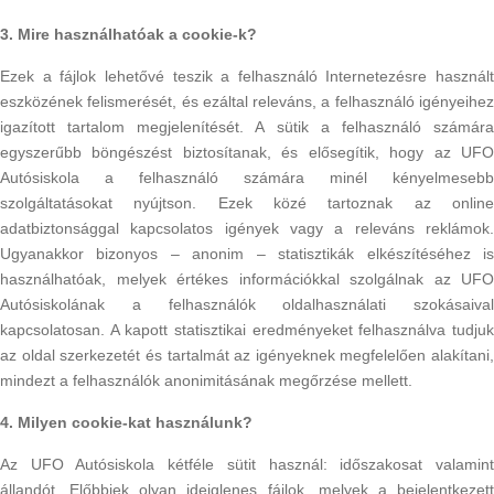
3. Mire használhatóak a cookie-k?
Ezek a fájlok lehetővé teszik a felhasználó Internetezésre használt
eszközének felismerését, és ezáltal releváns, a felhasználó igényeihez
igazított tartalom megjelenítését. A sütik a felhasználó számára
egyszerűbb böngészést biztosítanak, és elősegítik, hogy az UFO
Autósiskola a felhasználó számára minél kényelmesebb
szolgáltatásokat nyújtson. Ezek közé tartoznak az online
adatbiztonsággal kapcsolatos igények vagy a releváns reklámok.
Ugyanakkor bizonyos – anonim – statisztikák elkészítéséhez is
használhatóak, melyek értékes információkkal szolgálnak az UFO
Autósiskolának a felhasználók oldalhasználati szokásaival
kapcsolatosan. A kapott statisztikai eredményeket felhasználva tudjuk
az oldal szerkezetét és tartalmát az igényeknek megfelelően alakítani,
mindezt a felhasználók anonimitásának megőrzése mellett.
4. Milyen cookie-kat használunk?
Az UFO Autósiskola kétféle sütit használ: időszakosat valamint
állandót. Előbbiek olyan ideiglenes fájlok, melyek a bejelentkezett