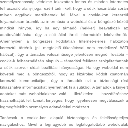
személyazonosság védelme fokozottan fontos és minden Internetes
felhasználó alanyi joga, ezért tudni kell, hogy a sütik használata során
milyen aggályok merülhetnek fel. Mivel a cookie-kon keresztül
folyamatosan áramlik az információ a weboldal és a böngésző között
mindkét irányba, így ha egy támadó (hekker) beavatkozik az
adattovábbításba, úgy a süti által tárolt információk lekövethetők.
Amennyiben a böngészés kódolatlan Internet-elérési hálózaton
keresztül történik (pl. megfelelő titkosítással nem rendelkező WiFi
hálózat), úgy a támadás valószínűsége jelentősen megnő. További –
cookie-k felhasználásán alapuló – támadási felületet szolgáltathatnak
a sütik szerver oldali beállítási hiányosságai. Ha egy weboldal nem
követeli meg a böngészőtől, hogy az kizárólag kódolt csatornán
keresztül kommunikáljon, úgy a támadók ezt a biztonsági rést
kihasználva információkat nyerhetnek ki a sütikből. A támadók a kinyert
adatokat más weboldalakhoz való – illetéktelen – hozzáféréshez
használhatják fel. Emiatt lényeges, hogy figyelmesen megválasszuk a
legmegfelelőbb személyes adatvédelmi módszert.
Tanácsok a cookie-kon alapuló biztonságos és felelősségteljes
navigáláshoz: Mivel a legnagyobb és leglátogatottabb weboldalak