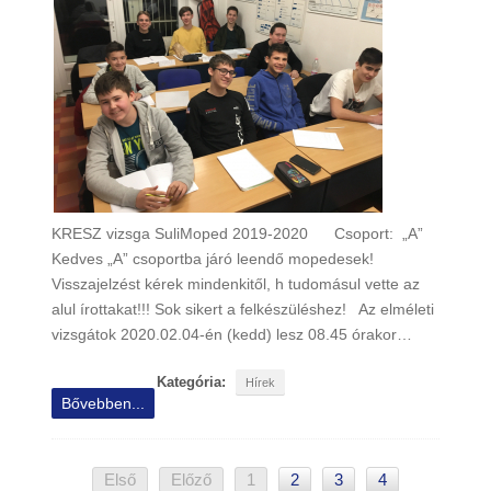
KRESZ vizsga SuliMoped 2019-2020 Csoport: „A”
Kedves „A” csoportba járó leendő mopedesek!
Visszajelzést kérek mindenkitől, h tudomásul vette az
alul írottakat!!! Sok sikert a felkészüléshez! Az elméleti
vizsgátok 2020.02.04-én (kedd) lesz 08.45 órakor…
Kategória:
Hírek
Bővebben...
Első
Előző
1
2
3
4