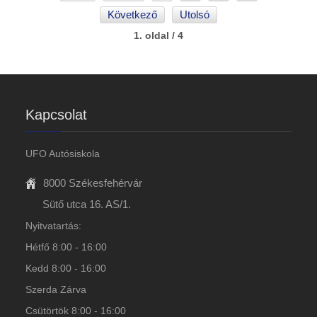
Következő
Utolsó
1. oldal / 4
Kapcsolat
UFO Autósiskola
8000 Székesfehérvár
Sütő utca 16. AS/1.
Nyitvatartás:
Hétfő 8:00 - 16:00
Kedd 8:00 - 16:00
Szerda Zárva
Csütörtök 8:00 - 16:00