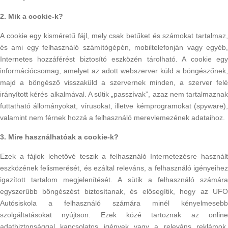
2. Mik a cookie-k?
A cookie egy kisméretű fájl, mely csak betűket és számokat tartalmaz,
és ami egy felhasználó számítógépén, mobiltelefonján vagy egyéb,
Internetes hozzáférést biztosító eszközén tárolható. A cookie egy
információcsomag, amelyet az adott webszerver küld a böngészőnek,
majd a böngésző visszaküld a szervernek minden, a szerver felé
irányított kérés alkalmával. A sütik „passzívak”, azaz nem tartalmaznak
futtatható állományokat, vírusokat, illetve kémprogramokat (spyware),
valamint nem férnek hozzá a felhasználó merevlemezének adataihoz.
3. Mire használhatóak a cookie-k?
Ezek a fájlok lehetővé teszik a felhasználó Internetezésre használt
eszközének felismerését, és ezáltal releváns, a felhasználó igényeihez
igazított tartalom megjelenítését. A sütik a felhasználó számára
egyszerűbb böngészést biztosítanak, és elősegítik, hogy az UFO
Autósiskola a felhasználó számára minél kényelmesebb
szolgáltatásokat nyújtson. Ezek közé tartoznak az online
adatbiztonsággal kapcsolatos igények vagy a releváns reklámok.