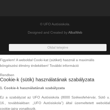
© UFO Autósiskola.
Designed and Created by
AlbaWeb
Oldal tetejére
Figyelem! A weboldal Cooki-kat (sütiket) használ a maximális
böngészési élmény érdekében!
További információ
Rendben
Cookie-k (sütik) használatának szabályzata
1. Cookie-k használatának szabályzata
Ez a szabályzat az UFO Autósiskola (8000 Székesfehérvár, Sütő u.
16., továbbiakban: „UFO Autósiskola”) által üzemeltetett weboldal
cookie-jaira vonatkozik.