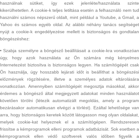
használnak sütiket, így ezek jelenléte/használata szinte
kikerülhetetlen. A cookie-k teljes letiltása esetén a felhasználó nem tud
használni számos népszerű oldalt, mint például a Youtube, a Gmail, a
Yahoo és számos egyéb oldal. Az alábbi néhány tanács segítséget
nyújt a cookie-k engedélyezése mellett is biztonságos és gondtalan
böngészéshez:
• Szabja személyre a böngésző beállításait a cookie-kra vonatkozóan
úgy, hogy azok használata az Ön számára még kényelmes
Internetezést biztosítva is biztonságos legyen. Ha számítógépét csak
Ön használja, úgy hosszabb lejárati időt is beállíthat a böngészési
előzmények rögzítésére, illetve a személyes adatok eltárolására
vonatkozóan. Amennyiben számítógépét megosztja másokkal, akkor
érdemes a böngésző által megjegyzett adatokat minden használatot
követően törölni (létezik automatizált megoldás, amely a program
bezárásakor automatikusan elvégzi a törlést). Ezáltal lehetősége van
arra, hogy biztonságos keretek között látogasson meg olyan oldalakat,
melyek cookie-kat helyeznek el a számítógépen. Rendszeresen
frissítse a kémprogramok elleni programok adatbázisát. Sok esetben a
kémprogramok ellen védő szoftverek valós időben figyelik a