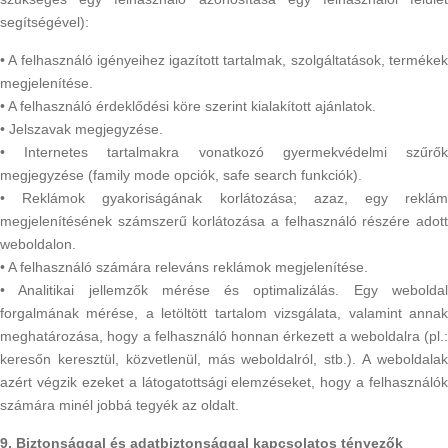
segítségével):
• A felhasználó igényeihez igazított tartalmak, szolgáltatások, termékek
megjelenítése.
• A felhasználó érdeklődési köre szerint kialakított ajánlatok.
• Jelszavak megjegyzése.
• Internetes tartalmakra vonatkozó gyermekvédelmi szűrők
megjegyzése (family mode opciók, safe search funkciók).
• Reklámok gyakoriságának korlátozása; azaz, egy reklám
megjelenítésének számszerű korlátozása a felhasználó részére adott
weboldalon.
• A felhasználó számára releváns reklámok megjelenítése.
• Analitikai jellemzők mérése és optimalizálás. Egy weboldal
forgalmának mérése, a letöltött tartalom vizsgálata, valamint annak
meghatározása, hogy a felhasználó honnan érkezett a weboldalra (pl.:
keresőn keresztül, közvetlenül, más weboldalról, stb.). A weboldalak
azért végzik ezeket a látogatottsági elemzéseket, hogy a felhasználók
számára minél jobbá tegyék az oldalt.
9. Biztonsággal és adatbiztonsággal kapcsolatos tényezők