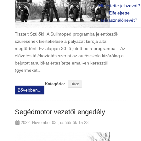
Elfelejtette jelszavát?
Elfelejtette
felhasználónevét?
Tisztelt Szülők! A Sulimoped programba jelentkezők
szűrésének kiértékelése a pályázat kiírója által
megtörtént. Ez alapján 30 fő jutott be a programba. Az
előzetes tájékoztatás szerint az autósiskola kizárólag a
bejutott tanulókat értesítette email-en keresztül
(gyermeket…
Kategória:
Hírek
Bővebben...
Segédmotor vezetői engedély
2022. November 03., csütörtök 15:23