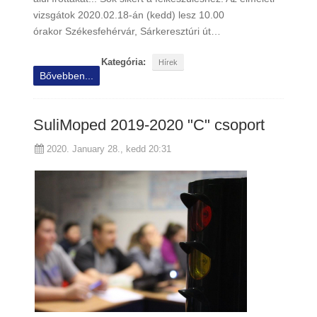
vizsgátok 2020.02.18-án (kedd) lesz 10.00
órakor Székesfehérvár, Sárkeresztúri út…
Kategória:
Hírek
Bővebben...
SuliMoped 2019-2020 "C" csoport
2020. January 28., kedd 20:31