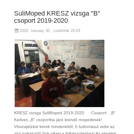
SuliMoped KRESZ vizsga "B"
csoport 2019-2020
2020. January 30., csütörtök 20:03
KRESZ vizsga SuliMoped 2019-2020 Csoport: „B”
Kedves „B” csoportba járó leendő mopedesek!
Visszajelzést kérek mindenkitől, h tudomásul vette az
alul írottakat!!! Sok sikert a felkészüléshez! Az elméleti