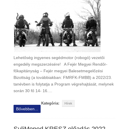
Lehetőség ingyenes segédmotor (robogó) vezetői
engedély megszerzésére! A Fejér Megyei Rendőr-
főkapitányság – Fejér megyei Balesetmegelőzési
Bizottság (a továbbiakban: FMRFK-FMBB) a 2022/23.
tanévben is folytatja a Program végrehajtását, melynek
során 30 fő 14- 16.…
Kategória:
Hírek
Bővebben...
SuliMoped KRESZ előadás 2022.