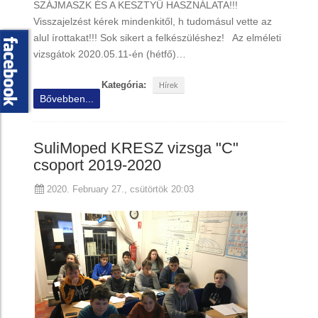
SZÁJMASZK ÉS A KESZTYŰ HASZNÁLATA!!!
Visszajelzést kérek mindenkitől, h tudomásul vette az
alul írottakat!!! Sok sikert a felkészüléshez! Az elméleti
vizsgátok 2020.05.11-én (hétfő)…
Kategória:
Hírek
Bővebben...
SuliMoped KRESZ vizsga "C"
csoport 2019-2020
2020. February 27., csütörtök 20:03