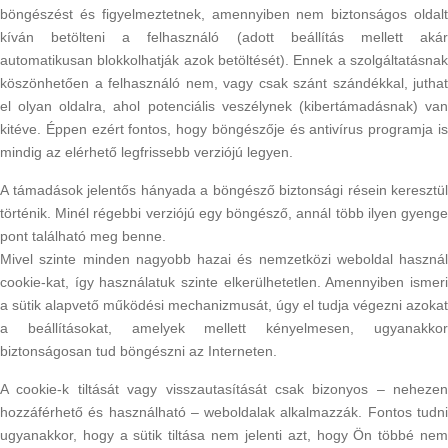
böngészést és figyelmeztetnek, amennyiben nem biztonságos oldalt
kíván betölteni a felhasználó (adott beállítás mellett akár
automatikusan blokkolhatják azok betöltését). Ennek a szolgáltatásnak
köszönhetően a felhasználó nem, vagy csak szánt szándékkal, juthat
el olyan oldalra, ahol potenciális veszélynek (kibertámadásnak) van
kitéve. Éppen ezért fontos, hogy böngészője és antivírus programja is
mindig az elérhető legfrissebb verziójú legyen.
A támadások jelentős hányada a böngésző biztonsági résein keresztül
történik. Minél régebbi verziójú egy böngésző, annál több ilyen gyenge
pont található meg benne.
Mivel szinte minden nagyobb hazai és nemzetközi weboldal használ
cookie-kat, így használatuk szinte elkerülhetetlen. Amennyiben ismeri
a sütik alapvető működési mechanizmusát, úgy el tudja végezni azokat
a beállításokat, amelyek mellett kényelmesen, ugyanakkor
biztonságosan tud böngészni az Interneten.
A cookie-k tiltását vagy visszautasítását csak bizonyos – nehezen
hozzáférhető és használható – weboldalak alkalmazzák. Fontos tudni
ugyanakkor, hogy a sütik tiltása nem jelenti azt, hogy Ön többé nem