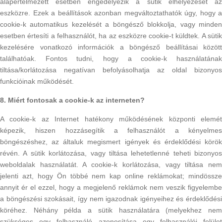
alapértelmezett esetben engedélyezik a sütik elhelyezését az
eszközre. Ezek a beállítások azonban megváltoztathatók úgy, hogy a
cookie-k automatikus kezelését a böngésző blokkolja, vagy minden
esetben értesíti a felhasználót, ha az eszközre cookie-t küldtek. A sütik
kezelésére vonatkozó információk a böngésző beállításai között
találhatóak. Fontos tudni, hogy a cookie-k használatának
tiltása/korlátozása negatívan befolyásolhatja az oldal bizonyos
funkcióinak működését.
8. Miért fontosak a cookie-k az interneten?
A cookie-k az Internet hatékony működésének központi elemét
képezik, hiszen hozzásegítik a felhasználót a kényelmes
böngészéshez, az általuk megismert igények és érdeklődési körök
révén. A sütik korlátozása, vagy tiltása lehetetlenné teheti bizonyos
weboldalak használatát. A cookie-k korlátozása, vagy tiltása nem
jelenti azt, hogy Ön többé nem kap online reklámokat; mindössze
annyit ér el ezzel, hogy a megjelenő reklámok nem veszik figyelembe
a böngészési szokásait, így nem igazodnak igényeihez és érdeklődési
köréhez. Néhány példa a sütik használatára (melyekhez nem
szükséges egy felhasználó azonosítása egy felhasználói felület