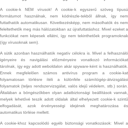
A cookie-k NEM vírusok! A cookie-k egyszerű szöveg típusú
formátumot használnak, nem kódrészle-tekből állnak, így nem
futtathatók automatikusan. Következésképp, nem másolhatók és nem
feleltethetők meg más hálózatokban az újrafuttatáshoz. Mivel ezeket a
funkciókat nem képesek ellátni, így nem tekinthetőek programoknak
(így vírusoknak sem).
A sütik azonban használhatók negatív célokra is. Mivel a felhasználó
igényeire és navigálási előzményeire vonatkozó információkat
tárolnak, így egy adott weboldalon akár spyware-ként is használhatók.
Ennek megfelelően számos antivírus program a cookie-kat
folyamatosan törlésre ítéli a különféle számítógép-átvizsgálási
folyamatok (teljes rendszervizsgálat, valós idejű védelem, stb.) során.
Általában a böngészőkben olyan adatbiztonsági beállítások vannak,
melyek lehetővé teszik adott oldalak által elhelyezett cookie-k szintű
elfogadását, azok érvényességi idejének meghatározása és
automatikus törlése mellett.
A cookie-khoz kapcsolódó egyéb biztonsági vonatkozások: Mivel a