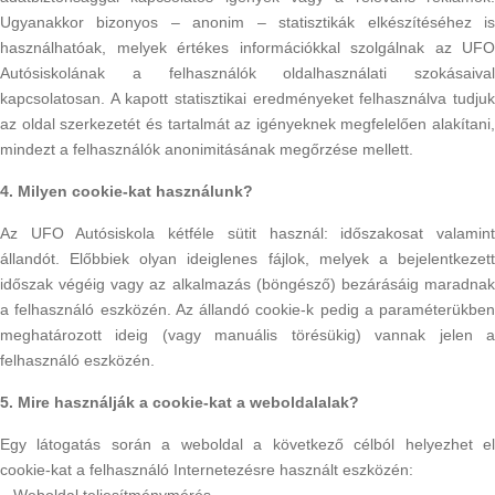
Ugyanakkor bizonyos – anonim – statisztikák elkészítéséhez is
használhatóak, melyek értékes információkkal szolgálnak az UFO
Autósiskolának a felhasználók oldalhasználati szokásaival
kapcsolatosan. A kapott statisztikai eredményeket felhasználva tudjuk
az oldal szerkezetét és tartalmát az igényeknek megfelelően alakítani,
mindezt a felhasználók anonimitásának megőrzése mellett.
4. Milyen cookie-kat használunk?
Az UFO Autósiskola kétféle sütit használ: időszakosat valamint
állandót. Előbbiek olyan ideiglenes fájlok, melyek a bejelentkezett
időszak végéig vagy az alkalmazás (böngésző) bezárásáig maradnak
a felhasználó eszközén. Az állandó cookie-k pedig a paraméterükben
meghatározott ideig (vagy manuális törésükig) vannak jelen a
felhasználó eszközén.
5. Mire használják a cookie-kat a weboldalalak?
Egy látogatás során a weboldal a következő célból helyezhet el
cookie-kat a felhasználó Internetezésre használt eszközén: