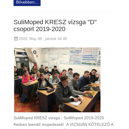
Bővebben...
SuliMoped KRESZ vizsga "D"
csoport 2019-2020
2020. May 08., péntek 04:49
SuliMoped KRESZ vizsga - SuliMoped 2019-2020
Kedves leendő mopedesek! A VIZSGÁN KÖTELEZŐ A