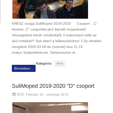
KRESZ vizsga SuliMoped 2019-2020 Csoport: „C”
Kedves „C” csoportba járó leendő mopedesek!
Visszajelzést kérek mindenkitől, h tudomásul vette az
alul írottakat!!! Sok sikert a felkészüléshez! 1.Az elméleti
vizsgátok 2020.03.18-án (szerda) lesz 11.15
órakor Székesfehérvár, Sárkeresztúri út…
Kategória:
Hírek
Bővebben...
SuliMoped 2019-2020 "D" csoport
2020. February 16., vasárnap 19:51