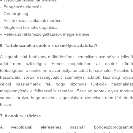
– Weboldal teljesítménymérés
– Böngészés-elemzés
– Geotargeting
– Feliratkozási szokások mérése
– Megfelelő termékek ajánlása
– Releváns reklámszolgáltatások megjelenítése
6. Tartalmaznak a cookie-k személyes adatokat?
A legtöbb süti hatékony működéséhez semmilyen személyes jellegű
adat nem szükséges. Ennek megfelelően az esetek döntő
többségében a cookie nem azonosítja az adott felhasználót. A cookie-k
használata során összegyűjtött személyes adatok kizárólag olyan
célból használhatók fel, hogy bizonyos funkciók használatát
megkönnyítsék a felhasználó számára. Ezek az adatok olyan módon
vannak tárolva, hogy azokhoz jogosulatlan személyek nem férhetnek
hozzá.
7. A cookie-k törlése
A weboldalak eléréséhez használt böngészőprogramok