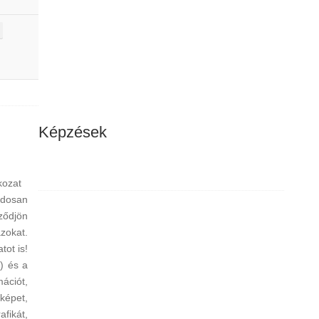
Képzések
atkozat
ndosan
ződjön
zokat.
tot is!
) és a
ciót,
épet,
fikát,