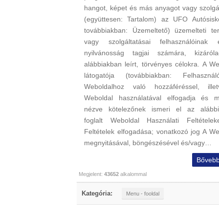
hangot, képet és más anyagot vagy szolgál
(együttesen: Tartalom) az UFO Autósisk
továbbiakban: Üzemeltető) üzemelteti te
vagy szolgáltatásai felhasználóinak
nyilvánosság tagjai számára, kizáró
alábbiakban leírt, törvényes célokra. A We
látogatója (továbbiakban: Felhaszná
Weboldalhoz való hozzáféréssel, ill
Weboldal használatával elfogadja és 
nézve kötelezőnek ismeri el az alább
foglalt Weboldal Használati Feltételek
Feltételek elfogadása; vonatkozó jog A We
megnyitásával, böngészésével és/vagy…
Bővebb
Megjelent:
43652
alkalommal
Kategória:
Menu - fooldal