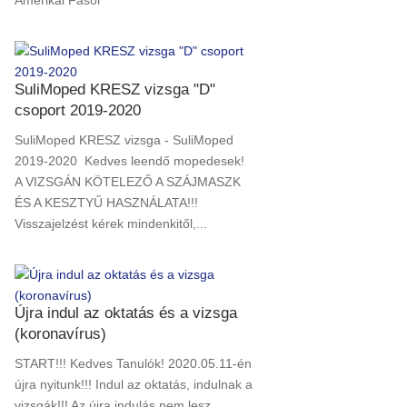
Amerikai Fasor
SuliMoped KRESZ vizsga "D"
csoport 2019-2020
SuliMoped KRESZ vizsga - SuliMoped
2019-2020 Kedves leendő mopedesek!
A VIZSGÁN KÖTELEZŐ A SZÁJMASZK
ÉS A KESZTYŰ HASZNÁLATA!!!
Visszajelzést kérek mindenkitől,...
Újra indul az oktatás és a vizsga
(koronavírus)
START!!! Kedves Tanulók! 2020.05.11-én
újra nyitunk!!! Indul az oktatás, indulnak a
vizsgák!!! Az újra indulás nem lesz