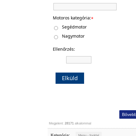
Motoros kategória:
*
Segédmotor
Nagymotor
Ellenőrzés:
Elküld
Bővebb
Megjelent:
28171
alkalommal
Kategória:
Menu - fooldal