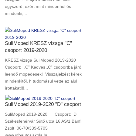
egyszerű, ezért mint mindenhol és
mindenki,...
SuliMoped KRESZ vizsga "C"
csoport 2019-2020
KRESZ vizsga SuliMoped 2019-2020
Csoport: „C” Kedves „C” csoportba járó
leendő mopedesek! Visszajelzést kérek
mindenkitől, h tudomásul vette az alul
írottakat!!!...
SuliMoped 2019-2020 "D" csoport
SuliMoped 2019-2020 Csoport: D
Székesfehérvár Sütő utca 16 AS/1 Bánfi
Zsolt 06-70/339-5705
www.ufoautosiskola.hu