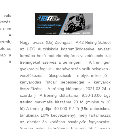
 való
kezési
ny nem
k!) A
rált,
Nagy Tavaszi (Be) Zsongás! A 42 Riding School
otoros
az UFO Autósiskola közreműködésével tavaszi
 kap a
formába hozó motorkerékpáros vezetéstechnikai
e, a
tréningeket szervez a Serringen! A tréningen
gyakorolni fogjuk: - manőverezés szűk helyeken -
vészfékezés - üléspozíciók - melyik mikor jó -
kanyarodás "utcai" sebességgel - kanyarok
összefűzése A tréning időpontja: 2021.03.24. (
szerda ) A tréning időtartama: 9:30-18:00 Egy
tréning maximális létszáma 20 fő (minimum 16
fő) A tréning díja: 40 000 Ft/ fő (Ufo autósiskola
tanulóinak 10% kedvezmény), mely tartalmazza
az ebédet és korlátlan ásványvíz fogyasztást,
Serring pálya kizárólagos használatát ( mások