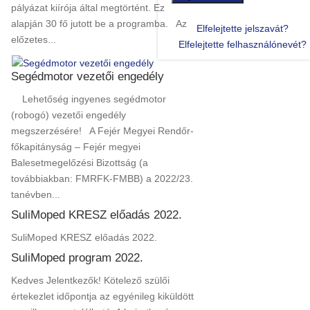
pályázat kiírója által megtörtént. Ez
alapján 30 fő jutott be a programba. Az
Elfelejtette jelszavát?
előzetes...
Elfelejtette felhasználónevét?
Segédmotor vezetői engedély
Lehetőség ingyenes segédmotor
(robogó) vezetői engedély
megszerzésére! A Fejér Megyei Rendőr-
főkapitányság – Fejér megyei
Balesetmegelőzési Bizottság (a
továbbiakban: FMRFK-FMBB) a 2022/23.
tanévben...
SuliMoped KRESZ előadás 2022.
SuliMoped KRESZ előadás 2022.
SuliMoped program 2022.
Kedves Jelentkezők! Kötelező szülői
értekezlet időpontja az egyénileg kiküldött