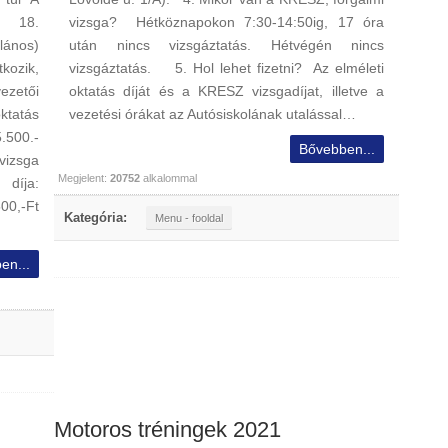
 - 18.
vizsga? Hétköznapokon 7:30-14:50ig, 17 óra
lános)
után nincs vizsgáztatás. Hétvégén nincs
tkozik,
vizsgáztatás. 5. Hol lehet fizetni? Az elméleti
zetői
oktatás díját és a KRESZ vizsgadíjat, illetve a
ktatás
vezetési órákat az Autósiskolának utalással…
5.500.-
Bővebben...
vizsga
Megjelent:
20752
alkalommal
 díja:
0,-Ft
Kategória:
Menu - fooldal
en...
Motoros tréningek 2021