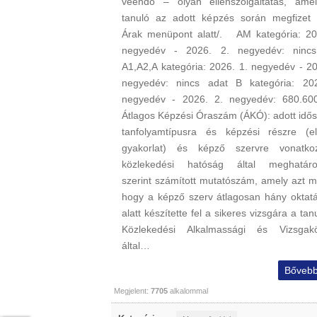
veendő – olyan ellenszolgáltatás, ame
tanuló az adott képzés során megfizet 
Árak menüpont alatt/. AM kategória: 20
negyedév - 2026. 2. negyedév: nincs
A1,A2,A kategória: 2026. 1. negyedév - 20
negyedév: nincs adat B kategória: 20
negyedév - 2026. 2. negyedév: 680.6
Átlagos Képzési Óraszám (ÁKÓ): adott idős
tanfolyamtípusra és képzési részre (el
gyakorlat) és képző szervre vonatko
közlekedési hatóság által meghatáro
szerint számított mutatószám, amely azt mu
hogy a képző szerv átlagosan hány oktatá
alatt készítette fel a sikeres vizsgára a tanu
Közlekedési Alkalmassági és Vizsgak
által…
Bővebb
Megjelent:
7705
alkalommal