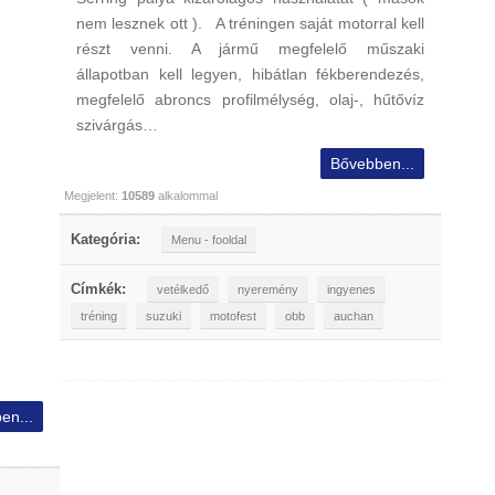
nem lesznek ott ). A tréningen saját motorral kell
részt venni. A jármű megfelelő műszaki
állapotban kell legyen, hibátlan fékberendezés,
megfelelő abroncs profilmélység, olaj-, hűtővíz
szivárgás…
Bővebben...
Megjelent:
10589
alkalommal
Kategória:
Menu - fooldal
Címkék:
vetélkedő
nyeremény
ingyenes
tréning
suzuki
motofest
obb
auchan
en...