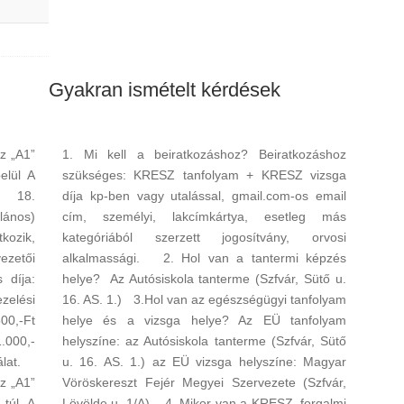
Gyakran ismételt kérdések
 „A1”
1. Mi kell a beiratkozáshoz? Beiratkozáshoz
elül A
szükséges: KRESZ tanfolyam + KRESZ vizsga
 - 18.
díja kp-ben vagy utalással, gmail.com-os email
lános)
cím, személyi, lakcímkártya, esetleg más
tkozik,
kategóriából szerzett jogosítvány, orvosi
zetői
alkalmassági. 2. Hol van a tantermi képzés
 díja:
helye? Az Autósiskola tanterme (Szfvár, Sütő u.
zelési
16. AS. 1.) 3.Hol van az egészségügyi tanfolyam
00,-Ft
helye és a vizsga helye? Az EÜ tanfolyam
.000,-
helyszíne: az Autósiskola tanterme (Szfvár, Sütő
nálat.
u. 16. AS. 1.) az EÜ vizsga helyszíne: Magyar
 „A1”
Vöröskereszt Fejér Megyei Szervezete (Szfvár,
 túl A
Lövölde u. 1/A). 4. Mikor van a KRESZ, forgalmi