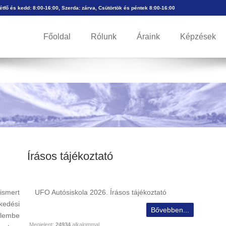
Hétfő és kedd: 8:00-16:00, Szerda: zárva, Csütörtök és péntek 8:00-16:00
Főoldal
Rólunk
Áraink
Képzések
Írásos tájékoztató
ismert
UFO Autósiskola 2026. Írásos tájékoztató
kedési
Bővebben...
elembe
Megjelent:
24934
alkalommal