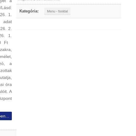
lyet a
/Lásd:
Kategória:
Menu - fooldal
26. 1.
 adat
26. 2.
26. 1.
00 Ft
zakra,
mélet,
zó, a
zottak
tatja,
si óra
lóit. A
özpont
en...