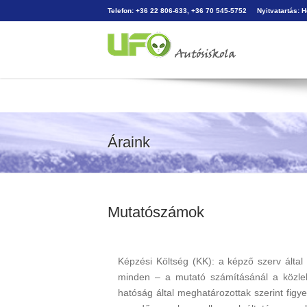
Telefon: +36 22 806-633, +36 70 545-5752
Nyitvatartás: 
Áraink
Mutatószámok
Képzési Költség (KK): a képző szerv által 
minden – a mutató számításánál a közle
hatóság által meghatározottak szerint figy