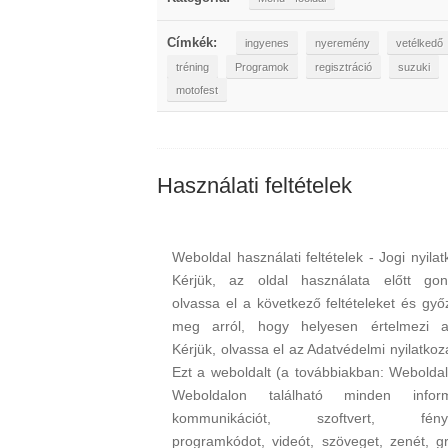
Címkék:
ingyenes
nyeremény
vetélkedő
tréning
Programok
regisztráció
suzuki
motofest
Használati feltételek
Weboldal használati feltételek - Jogi nyil
Kérjük, az oldal használata előtt go
olvassa el a következő feltételeket és győ
meg arról, hogy helyesen értelmezi a
Kérjük, olvassa el az Adatvédelmi nyilatkoza
Ezt a weboldalt (a továbbiakban: Weboldal
Weboldalon található minden informá
kommunikációt, szoftvert, fényk
programkódot, videót, szöveget, zenét, gra