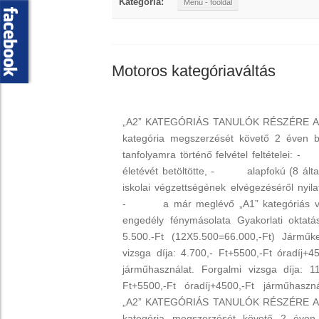
Kategória:
Menu - fooldal
Motoros kategóriaváltás
„A2” KATEGÓRIÁS TANULÓK RÉSZÉRE Az
kategória megszerzését követő 2 éven b
tanfolyamra történő felvétel feltételei:
életévét betöltötte, - alapfokú (8 álta
iskolai végzettségének elvégezéséről nyila
- a már meglévő „A1” kategóriás ve
engedély fénymásolata Gyakorlati oktatás
5.500.-Ft (12X5.500=66.000,-Ft) Járműke
vizsga díja: 4.700,- Ft+5500,-Ft óradíj+45
járműhasználat. Forgalmi vizsga díja: 11
Ft+5500,-Ft óradíj+4500,-Ft járműhasz
„A2” KATEGÓRIÁS TANULÓK RÉSZÉRE Az
kategória megszerzését követő 2 éven