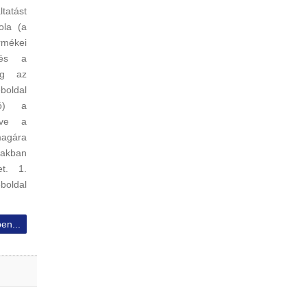
tatást
ola (a
rmékei
 és a
lag az
boldal
ló) a
etve a
magára
iakban
et. 1.
boldal
en...