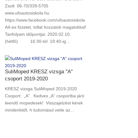
Zsolt 06-70/339-5705
www.ufoautosiskola.hu
https://www.facebook.com/ufoautosiskola
A4-es füzetet, tollat hozzatok magatokkal!
Tanfolyam időpontjai: 2020.02.10.
(hétfő) 16:30-tól 19:40-ig...
SuliMoped KRESZ vizsga "A"
csoport 2019-2020
KRESZ vizsga SuliMoped 2019-2020
Csoport: „A” Kedves „A” csoportba járó
leendő mopedesek! Visszajelzést kérek
mindenkitől, h tudomásul vette az...