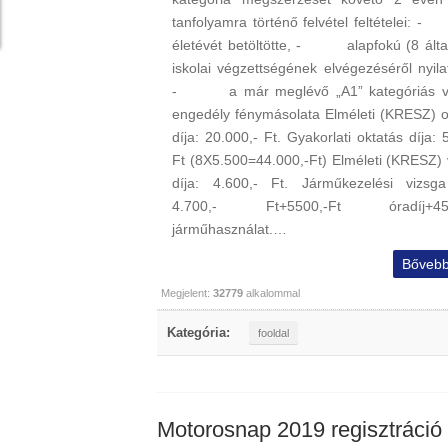
tanfolyamra történő felvétel feltételei:
életévét betöltötte, - alapfokú (8 álta
iskolai végzettségének elvégezéséről nyila
- a már meglévő „A1” kategóriás ve
engedély fénymásolata Elméleti (KRESZ) o
díja: 20.000,- Ft. Gyakorlati oktatás díja: 
Ft (8X5.500=44.000,-Ft) Elméleti (KRESZ) 
díja: 4.600,- Ft. Járműkezelési vizsga
4.700,- Ft+5500,-Ft óradíj+450
járműhasználat.…
Bővebb
Megjelent:
32779
alkalommal
Kategória:
fooldal
Motorosnap 2019 regisztráció