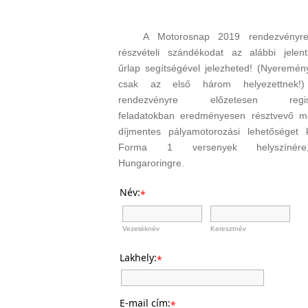
A Motorosnap 2019 rendezvényre
részvételi szándékodat az alábbi jelent
űrlap segítségével jelezheted! (Nyeremé
csak az első három helyezettne
rendezvényre előzetesen regiszt
feladatokban eredményesen résztvevő m
díjmentes pályamotorozási lehetőséget
Forma 1 versenyek helyszínér
Hungaroringre.
Név:
*
Vezetéknév
Keresztnév
Lakhely:
*
E-mail cím:
*