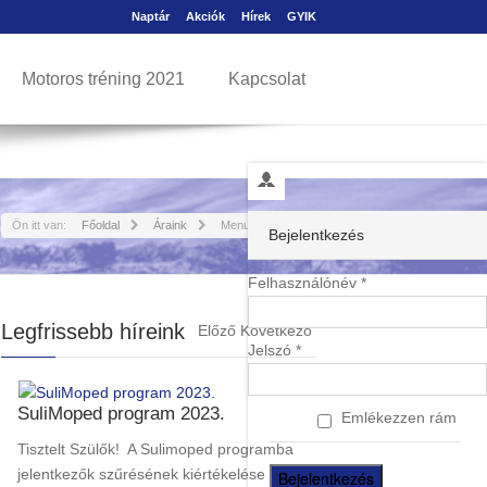
Naptár
Akciók
Hírek
GYIK
Motoros tréning 2021
Kapcsolat
Ön itt van:
Főoldal
Áraink
Menu - fooldal
Bejelentkezés
Felhasználónév *
Legfrissebb híreink
Előző
Következő
Jelszó *
SuliMoped program 2023.
Emlékezzen rám
Tisztelt Szülők! A Sulimoped programba
jelentkezők szűrésének kiértékelése a