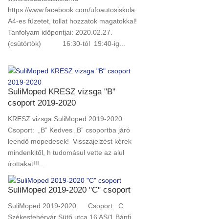
https://www.facebook.com/ufoautosiskola
A4-es füzetet, tollat hozzatok magatokkal!
Tanfolyam időpontjai: 2020.02.27.
(csütörtök) 16:30-tól 19:40-ig...
SuliMoped KRESZ vizsga "B"
csoport 2019-2020
KRESZ vizsga SuliMoped 2019-2020
Csoport: „B” Kedves „B” csoportba járó
leendő mopedesek! Visszajelzést kérek
mindenkitől, h tudomásul vette az alul
írottakat!!!...
SuliMoped 2019-2020 "C" csoport
SuliMoped 2019-2020 Csoport: C
Székesfehérvár Sütő utca 16 AS/1 Bánfi